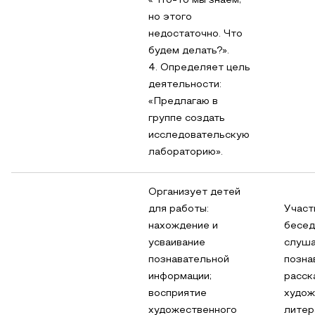
«Что-то мы знаем,
но этого
недостаточно. Что
будем делать?».
4. Определяет цель
деятельности:
«Предлагаю в
группе создать
исследовательскую
лабораторию».
Организует детей
для работы:
Участ
нахождение и
бесед
усваивание
слуш
познавательной
позна
информации;
расск
восприятие
худож
художественного
литер