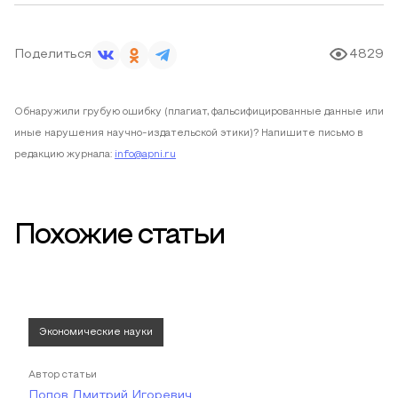
Поделиться
4829
Обнаружили грубую ошибку (плагиат, фальсифицированные данные или
иные нарушения научно-издательской этики)? Напишите письмо в
редакцию журнала:
info@apni.ru
Похожие статьи
Экономические науки
Автор статьи
Попов Дмитрий Игоревич