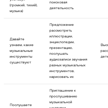
поисковая
(громкий, тихий),
деятельность
музыка)
Предложение
рассмотреть
иллюстрации,
Давайте
энциклопедии,
узнаем, какие
Выс
презентацию,
музыкальные
расс
послушать
инструменты
дет
аудиозаписи звучания
существуют
разных музыкальных
инструментов,
нарисовать их
Приглашение к
прослушиванию
музыкальной
Послушаете