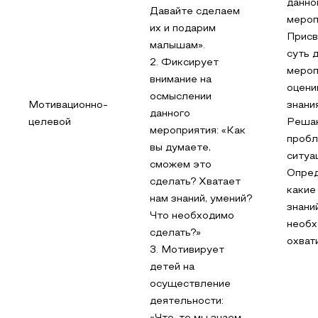
данно
Давайте сделаем
мероп
их и подарим
Присв
малышам».
суть 
2. Фиксирует
мероп
внимание на
оцени
осмыслении
Мотивационно-
знания
данного
целевой
Реша
мероприятия: «Как
проб
вы думаете,
ситуа
сможем это
Опред
сделать? Хватает
какие
нам знаний, умений?
знании
Что необходимо
необх
сделать?»
охват
3. Мотивирует
детей на
осуществление
деятельности: