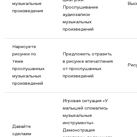
шкатулки.
музыкальные
Выс
Прослушивание
произведения
аудиозаписи
музыкальных
произведений
Нарисуете
рисунки по
Предложить отразить
теме
в рисунке впечатления
Рис
прослушанных
от прослушанных
музыкальных
произведений
произведений
Игровая ситуация «У
малышей сломались
музыкальные
инструменты».
Давайте
Демонстрация
сделаем