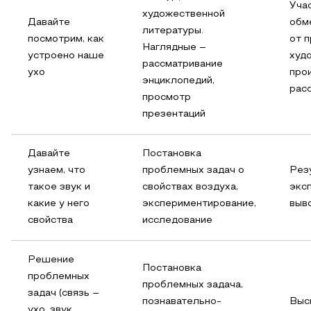
Учас
художественной
Давайте
обм
литературы.
посмотрим, как
от 
Наглядные –
устроено наше
худ
рассматривание
ухо
прои
энциклопедий,
рас
просмотр
презентаций
Давайте
Постановка
узнаем, что
проблемных задач о
Рез
такое звук и
свойствах воздуха,
экс
какие у него
экспериментирование,
выв
свойства
исследование
Решение
Постановка
проблемных
проблемных задача,
задач (связь –
познавательно-
Выс
ухо, звук