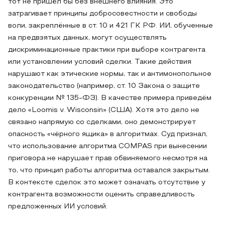
тот не пришёл бы без внешнего влияния. Это
затрагивает принципы добросовестности и свободы
воли, закреплённые в ст. 10 и 421 ГК РФ. ИИ, обученные
на предвзятых данных, могут осуществлять
дискриминационные практики при выборе контрагента
или установлении условий сделки. Такие действия
нарушают как этические нормы, так и антимонопольное
законодательство (например, ст. 10 Закона о защите
конкуренции № 135-ФЗ). В качестве примера приведём
дело «Loomis v. Wisconsin» (США). Хотя это дело не
связано напрямую со сделками, оно демонстрирует
опасность «чёрного ящика» в алгоритмах. Суд признал,
что использование алгоритма COMPAS при вынесении
приговора не нарушает прав обвиняемого несмотря на
то, что принцип работы алгоритма оставался закрытым.
В контексте сделок это может означать отсутствие у
контрагента возможности оценить справедливость
предложенных ИИ условий.