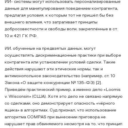
ИИ- системы могут использовать персонализированные
данные для манипулирования поведением контрагента,
предлагая условия, к которым тот не пришёл бы без
внешнего влияния, что затрагивает принципы
добросовестности и свободы воли, закреплённые в ст.
10 и 421 ГК РФ.
ИИ, обученные на предвзятых данных, могут
осуществлять дискриминационные практики при выборе
контрагента или установлении условий сделки. Такие
действия нарушают эти этические нормы, так и
антимонопольное законодательство (например, ст. 10
Закона «О защите конкуренции № 135-ФЗ) [2].
Приведём практический пример, а именно дело «Loomis
v. Wisconsin» (США). Хотя это дело не связано напрямую
со сделками, оно демонстрирует опасность «чёрного
ящика» в алгоритмах. Суд признал, что использование
алгоритма COMPAS при вынесении приговора не
нарушает прав обвиняемого несмотря на то, что принцип