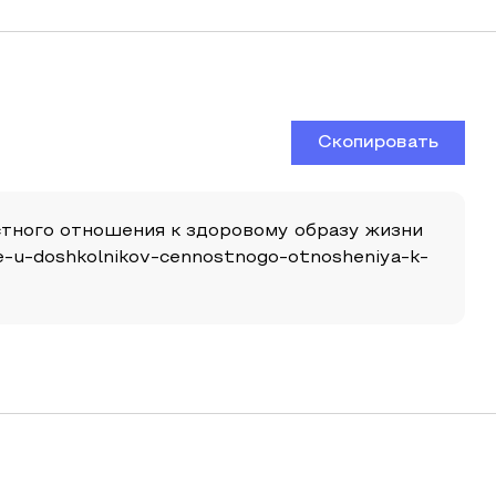
Скопировать
ностного отношения к здоровому образу жизни
nie-u-doshkolnikov-cennostnogo-otnosheniya-k-