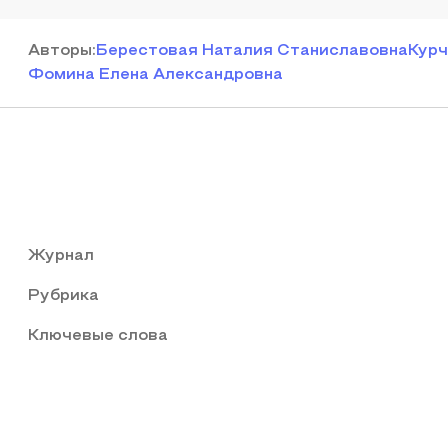
Автор
ы
:
Берестовая Наталия Станиславовна
Курч
Фомина Елена Александровна
Журнал
Рубрика
Ключевые слова