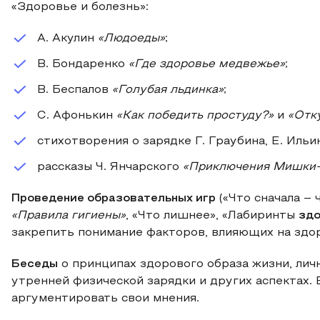
«Здоровье и болезнь»:
А. Акулин
«Людоеды»
;
В. Бондаренко
«Где здоровье медвежье»
;
В. Беспалов
«Голубая льдинка»
;
С. Афонькин
«Как победить простуду?»
и
«Отку
стихотворения о зарядке Г. Граубина, Е. Ильин
рассказы Ч. Янчарского
«Приключения Мишки-
Проведение образовательных игр
(«Что сначала –
«Правила гигиены»
, «Что лишнее», «Лабиринты
здо
закрепить понимание факторов, влияющих на здо
Беседы
о принципах здорового образа жизни, личн
утренней физической зарядки и других аспектах.
аргументировать свои мнения.