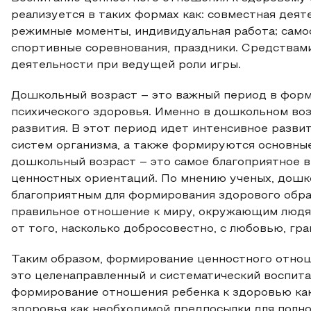
реализуется в таких формах как: совместная деяте
режимные моменты, индивидуальная работа; самос
спортивные соревнования, праздники. Средствам
деятельности при ведущей роли игры.
Дошкольный возраст – это важный период в фор
психического здоровья. Именно в дошкольном во
развития. В этот период идет интенсивное разви
систем организма, а также формируются основные
дошкольный возраст – это самое благоприятное 
ценностных ориентаций. По мнению ученых, дошк
благоприятным для формирования здорового образ
правильное отношение к миру, окружающим людям,
от того, насколько добросовестно, с любовью, гр
Таким образом, формирование ценностного отнош
это целенаправленный и систематический воспита
формирование отношения ребенка к здоровью как
здоровья как необходимой предпосылки для полн