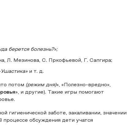
да берется болезнь?»;
а, Л. Мезинова, С. Пркофьевой, Г. Сапгира;
Ушастика»
и т. д.
 что потом
(режим дня)
», «Полезно-вредно»,
ровья
», и другие). Такие игры помогают
ровье.
ой гигиенической заботе, закаливании, значении
 В процессе обсуждения дети учатся