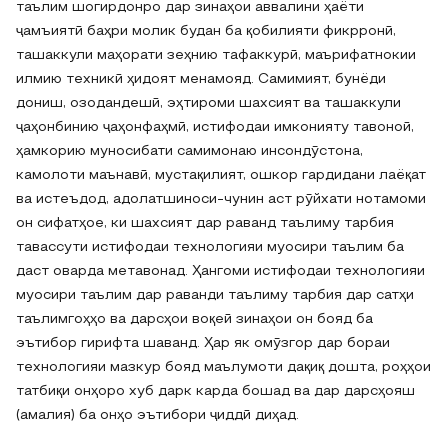
таълим шогирдонро дар зинаҳои аввалини ҳаёти
ҷамъиятӣ баҳри молик будан ба қобилияти фикрронӣ,
ташаккули маҳорати зеҳнию тафаккурӣ, маърифатнокии
илмию техникӣ ҳидоят менамояд. Самимият, бунёди
дониш, озодандешӣ, эҳтироми шахсият ва ташаккули
ҷаҳонбинию ҷаҳонфаҳмӣ, истифодаи имконияту тавоноӣ,
ҳамкорию муносибати самимонаю инсондӯстона,
камолоти маънавӣ, мустақилият, ошкор гардидани лаёқат
ва истеъдод, адолатшиноси-чунин аст рӯйхати нотамоми
он сифатҳое, ки шахсият дар раванд таълиму тарбия
тавассути истифодаи технологияи муосири таълим ба
даст оварда метавонад. Ҳангоми истифодаи технологияи
муосири таълим дар раванди таълиму тарбия дар сатҳи
таълимгоҳҳо ва дарсҳои воқеӣ зинаҳои он бояд ба
эътибор гирифта шаванд. Ҳар як омӯзгор дар бораи
технологияи мазкур бояд маълумоти дақиқ дошта, роҳҳои
татбиқи онҳоро хуб дарк карда бошад ва дар дарсҳояш
(амалия) ба онҳо эътибори ҷиддӣ диҳад.