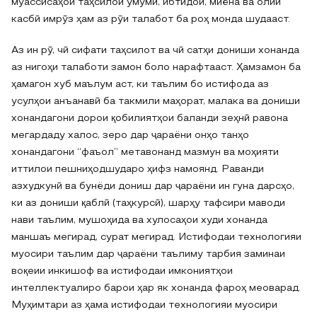
муассисаҳои таҳсилои умумӣ, ибтидоӣ, миёна ва олии
касбӣ имрӯз ҳам аз рӯи талабот ба роҳ монда шудааст.
Аз ин рӯ, чӣ сифати таҳсилот ва чӣ сатҳи дониши хонанда
аз нигоҳи талаботи замон боло нарафтааст. Ҳамзамон ба
ҳамагон хуб маълум аст, ки таълим бо истифода аз
усулҳои анъанавӣ ба такмили маҳорат, малака ва дониши
хонандагони дорои қобилиятҳои баланди зеҳнӣ равона
мегардаду халос, зеро дар ҷараёни онҳо танҳо
хонандагони “фаъол” метавонанд мазмун ва моҳияти
иттилои пешниҳодшударо ҳифз намоянд. Раванди
азхудкунӣ ва бунёди дониш дар ҷараёни ин гуна дарсҳо,
ки аз дониши қаблӣ (таҳкурсӣ), шарҳу тафсири маводи
нави таълим, мушоҳида ва хулосаҳои худи хонанда
маншаъ мегирад, сурат мегирад. Истифодаи технологияи
муосири таълим дар ҷараёни таълиму тарбия заминаи
воқеии инкишоф ва истифодаи имкониятҳои
интеллектуалиро барои ҳар як хонанда фароҳ меоварад.
Муҳимтари аз ҳама истифодаи технологияи муосири