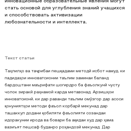
инновационные образовательные явления могут
стать основой для углубления знаний учащихся
и способствовать активизации
любознательности и интеллекта.
Текст статьи
Таҳлилҳо ва таҷрибаи пешқадами методӣ исбот намуд, ки
падидаҳои инноватсионии таълим заминаи баланд
бардоштани маърифати шогирдро ба фаъолкунӣ чусту
чолок зиракӣ раҳнамоӣ карда метавонад. Арзишҳои
инноватсионӣ, ки дар раванди таълим омӯзгор дар асоси
қонуниятҳои методи фаъол корбарӣ мекунад дар
ташаккул додани қобиляти фаъолияти созандаи
идоракунии ирода ва бовари ба ақидаи худ дар ҳама
вазиъят пешсаф буданро роҳандозӣ мекунад. Дар