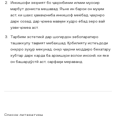
Инкишофи зеҳният бо ҷаҳонбинии илмии муосир
марбут дониста мешавад. Яъне ин барои он муҳим
аст, ки шахс ҳамаҷониба инкишоф меёбад, ҷаҳонро
дарк созад, дар ҷомеа мавқеи худро ёбад зеро вай
узви ҷомеа аст.
Тарбияи эстетикӣ дар шогирдон зебопаратиро
ташаккулу тақвият мебахшад. Қобилияту истеъдоди
онҳоро зуҳур мекунад, онҳо ҷаҳони моддиро бехатару
хубтар дарк карда ба арзишҳои волои инсонӣ, ки яке
он башардӯстӣ аст, сарфаҳм мераванд.
Список литературы