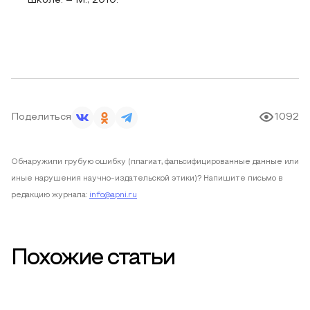
школе. – М., 2010.
Поделиться
1092
Обнаружили грубую ошибку (плагиат, фальсифицированные данные или
иные нарушения научно-издательской этики)? Напишите письмо в
редакцию журнала:
info@apni.ru
Похожие статьи