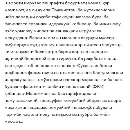
шароити имрӯзаи пешрафти босуръати ҷомеа, ҳар
мамлакат, аз он ҷумла Тоҷикистон, ба мутахассисоне
ниёз дорад, ки соҳиби тафаккури навгаро буда, ба
фаъолияти созандаи идоракунӣ кобиланд, ба инкишофу
эҳёи ҷомеаву миллат ва ташаккули нерӯи ҳалқ
мекунданд. Барои ҳалли ин масъала кадрҳои муосир –
омӯзгорҳои эҷодкор, мушовирон, коршиносон заруранд,
ки маълумоти босифатро барои кор дар шароити
иқтисодӣ бозоргонӣ фаро гирифта, ба рақобати шадид
дар ҷаҳон тоб оварда метавонанд. Сухан дар бораи
роҳбарони форматсияи нав, намояндагони баргузидагони
идоракунанда - омӯзгорҳои эҷодкор меравад, ки ба пеш
бурдани фаъолияти касбии инноватсионӣ (ФКИ)
қобиланд. Менежмент аз бартараф кардани
номуташаккилӣ, тасодуфҳо, номуайянӣ иборат аст, зеро
маҳз ҳамин падидаҳо номуайянӣ, носаҳеҳӣ, набудани
тартиби кафолатноку натиҷаҳои матлубро ба миён
меоранд.