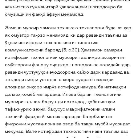
ҷамъиятию гумманитарӣ ҳавасмандии шогирдонро ба
омӯзиши ин фанҳо афзун менамояд.
Замони муосир замони техникаю техналогия буда, аз ҳар
як омӯзгор тақозо менамояд, ки дар раванди таълим аз
ӯҳдаи истифодаи техналогияи иттилоотию
коммуникатсионӣ барояд [5, с.30]. Ҳамзамон самараи
истифодаи технологияи муосири таълимро аксарияти
омӯзгорони фаъолу эҷодкор, шогирдон ва волидайн дар
раванди ҷустуҷӯҳои эҷодкорона кайҳо дарк кардаанд ва
теъдоди зиёди устодон онҳоро пурра ё лаҳзаҳои
алоҳидаи онҳоро имрӯз истифода намуда, ба натиҷаҳои
дилхоҳ комёб мегарданд. Илова бар ин, технологияи
муосири таълим ба рушди истеъдод, қобилиятҳои
тафаккурию зеҳнӣ, бахусус маърифатнокии илмии
техникӣ, фарҳангӣ, молик гардидан ба қобилияти
фикронии мустақилона ва озод ба таври мусбӣ мусоидат
мекунад. Вале истифодаи технологияи нави таълим дар