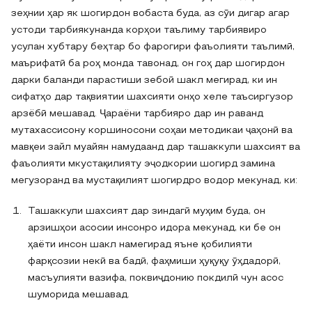
зеҳнии ҳар як шогирдон вобаста буда, аз сӯи дигар агар
устоди тарбиякунанда корҳои таълиму тарбиявиро
усулан хубтару беҳтар бо фарогири фаъолияти таълимӣ,
маърифатӣ ба роҳ монда тавонад, он гоҳ дар шогирдон
дарки баланди парастиши зебоӣ шакл мегирад, ки ин
сифатҳо дар тақвиятии шахсияти онҳо хеле таъсиргузор
арзёбӣ мешавад.
Ҷараёни
тарбияро дар ин раванд
мутахассисону коршиносони соҳаи методикаи ҷаҳонӣ ва
мавқеи зайл муайян намудаанд дар ташаккули шахсият ва
фаъолияти мкустақилияту эҷодкории шогирд замина
мегузоранд ва мустақилият шогирдро водор мекунад, ки:
Ташаккули шахсият дар зиндагӣ муҳим буда, он
арзишҳои асосии инсонро идора мекунад, ки бе он
ҳаёти инсон шакл намегирад яъне қобилияти
фарқсозии некӣ ва бадӣ, фаҳмиши ҳуқуқу ӯҳдадорӣ,
масъулияти вазифа, поквиҷдонию покдилӣ чун асос
шуморида мешавад.