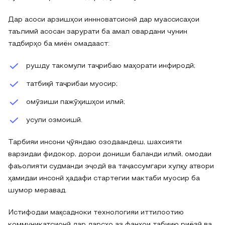
Дар асоси арзишҳои иннноватсионӣ дар муассисаҳои
таълимӣ асосан зарурати ба амал овардани чунин
тадбирҳо ба миён омадааст:
рушду такомули таҷрибаю маҳорати инфиродӣ;
татбиқӣ таҷрибаи муосир;
омӯзиши пажӯҳишҳои илмӣ;
усули озмоишӣ.
Тарбияи инсони ҷӯяндаю озодаандеш, шахсияти
варзидаи фидокор, дорои дониши баланди илмӣ, омодаи
фаъолияти судманди эҷодӣ ва таҷассумгари хулқу атвори
ҳамидаи инсонӣ ҳадафи стартегии мактаби муосир ба
шумор меравад.
Истифодаи мақсадноки технологияи иттилоотию
коммуникатсионӣ дар дарсҳо аз фанҳои табиию риёзӣ ва