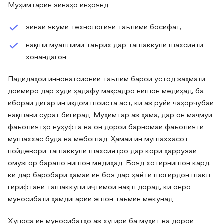
Муҳимтарин зинаҳо инҳоянд:
зинаи якуми технологияи таълими босифат;
нақши муаллими таърих дар ташаккули шахсияти
хонандагон.
Падидаҳои инноватсионии таълим барои устод заҳмати
доимиро дар худи ҳадафу мақсадро нишон медиҳад, ба
ибораи дигар ин иқдом шоиста аст, ки аз рӯйи чаҳорчӯбаи
нақшавӣ сурат бигирад. Муҳимтар аз ҳама, дар он маҷмӯи
фаъолиятҳо нуҳуфта ва он дорои барномаи фаъолияти
мушаххас буда ва мебошад. Ҳамаи ин мушаххасот
пойдевори ташаккули шахсиятро дар кори ҳаррӯзаи
омӯзгор барало нишон медиҳад. Бояд хотирнишон кард,
ки дар баробари ҳамаи ин боз дар ҳаёти шогирдон шакл
гирифтани ташаккули иҷтимоӣ нақш дорад, ки онро
муносибати ҳамдигарии эшон таъмин мекунад.
Хулоса ин муносибатҳо аз хӯгири ба муҳит ва дорои