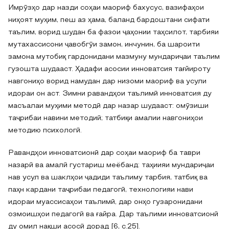
Имрӯзҳо дар назди соҳаи маориф бахусус, вазифаҳои
ниҳоят муҳим, пеш аз ҳама, баланд бардоштани сифати
таълим, ворид шудан ба фазои ҷаҳонии таҳсилот, тарбияи
мутахассисони ҷавобгӯи замон, инчунин, ба шароити
замона мутобиқ гардонидани мазмуну мундариҷаи таълим
гузошта шудааст. Ҳадафи асосии инноватсия тағйироту
навгониҳо ворид намудан дар низоми маориф ва усули
идораи он аст. Зимни равандҳои таълимӣ инноватсия ду
масъалаи муҳими методӣ дар назар шудааст: омӯзиши
таҷрибаи навини методиӣ; татбиқи амалии навгониҳои
методию психологӣ.
Равандҳои инноватсионӣ дар соҳаи маориф ба таври
назарӣ ва амалӣ густариш меёбанд: таҳиияи мундариҷаи
нав усул ва шаклҳои ҷадиди таълиму тарбия, татбиқ ва
паҳн кардани таҷрибаи педагогӣ, технологияи нави
идораи муассисаҳои таълимӣ, дар онҳо гузаронидани
озмоишҳои педагогӣ ва ғайра. Дар таълими инноватсионӣ
ду омил нақши асосӣ дорад [6, с.25].