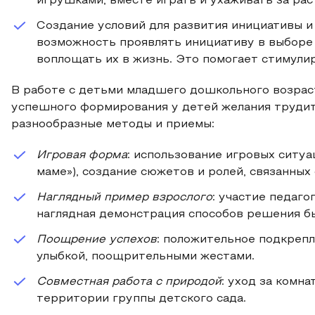
игрушками, вместе играть и ухаживать за ра
Создание условий для развития инициативы и
возможность проявлять инициативу в выборе 
воплощать их в жизнь. Это помогает стимули
В работе с детьми младшего дошкольного возрас
успешного формирования у детей желания трудит
разнообразные методы и приемы:
Игровая форма
: использование игровых ситу
маме»), создание сюжетов и ролей, связанных 
Наглядный пример взрослого
: участие педаго
наглядная демонстрация способов решения бы
Поощрение успехов
: положительное подкрепл
улыбкой, поощрительными жестами.
Совместная работа с природой
: уход за комн
территории группы детского сада.