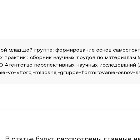
рой младшей группе: формирование основ самостояте
х практик : сборник научных трудов по материала
О Агентство перспективных научных исследований (А
tanie-vo-vtoroj-mladshej-gruppe-formirovanie-osnov-
В статье будут рассмотрены главные н