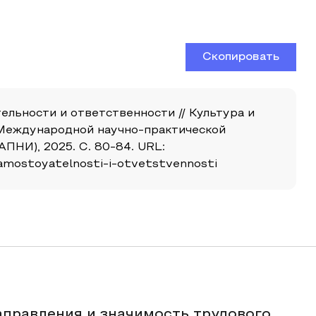
Скопировать
льности и ответственности // Культура и
м Международной научно-практической
ПНИ), 2025. С. 80-84. URL:
samostoyatelnosti-i-otvetstvennosti
аправления и значимость трудового