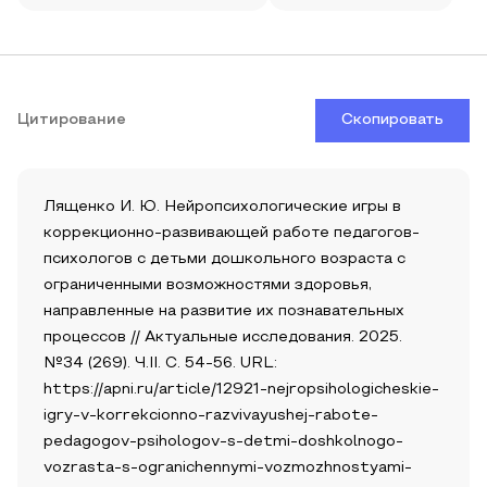
Цитирование
Скопировать
Лященко И. Ю. Нейропсихологические игры в
коррекционно-развивающей работе педагогов-
психологов с детьми дошкольного возраста с
ограниченными возможностями здоровья,
направленные на развитие их познавательных
процессов // Актуальные исследования. 2025.
№34 (269). Ч.II. С. 54-56. URL:
https://apni.ru/article/12921-nejropsihologicheskie-
igry-v-korrekcionno-razvivayushej-rabote-
pedagogov-psihologov-s-detmi-doshkolnogo-
vozrasta-s-ogranichennymi-vozmozhnostyami-