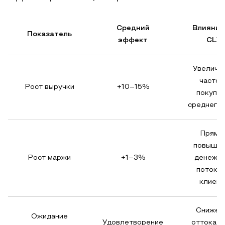
Средний
Влияние
Показатель
эффект
CLV
Увеличе
частот
Рост выручки
+10–15%
покупок
среднего 
Прямо
повыше
Рост маржи
+1–3%
денежно
потока 
клиент
Снижен
Ожидание
Удовлетворение
оттока, 