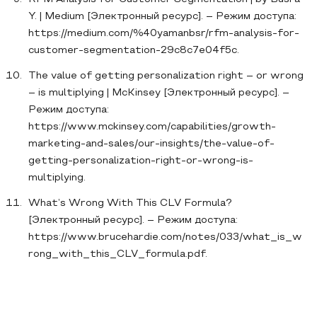
Y. | Medium [Электронный ресурс]. – Режим доступа:
https://medium.com/%40yamanbsr/rfm-analysis-for-
customer-segmentation-29c8c7e04f5c.
The value of getting personalization right – or wrong
– is multiplying | McKinsey [Электронный ресурс]. –
Режим доступа:
https://www.mckinsey.com/capabilities/growth-
marketing-and-sales/our-insights/the-value-of-
getting-personalization-right-or-wrong-is-
multiplying.
What’s Wrong With This CLV Formula?
[Электронный ресурс]. – Режим доступа:
https://www.brucehardie.com/notes/033/what_is_w
rong_with_this_CLV_formula.pdf.