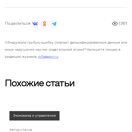
Поделиться
1361
Обнаружили грубую ошибку (плагиат, фальсифицированные данные или
иные нарушения научно-издательской этики)? Напишите письмо в
редакцию журнала:
info@apni.ru
Похожие статьи
Экономика и управление
Автор статьи