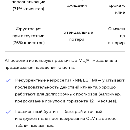
персонализации
ожиданий
срока «жи
(71% клиентов)
клиент
Фрустрация
Снижение
Потенциальные
при отсутствии
при
потери
(76% клиентов)
игнориров
AI-воронки используют различные ML/AI-модели для
предсказания поведения клиента:
Рекуррентные нейросети (RNN/LSTM) – учитывают
последовательность действий клиента, хорошо
работают для долгосрочных прогнозов (например,
предсказание покупок в горизонте 12+ месяцев).
Градиентный бустинг – быстрый и точный
инструмент для прогнозирования CLV на основе
табличных данных.