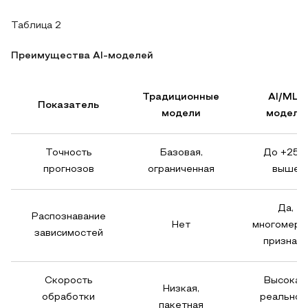
Таблица 2
Преимущества AI-моделей
Традиционные
AI/ML-
Показатель
модели
модели
Точность
Базовая,
До +25
прогнозов
ограниченная
выше
Да,
Распознавание
Нет
многомерн
зависимостей
признаки
Скорость
Высокая,
Низкая,
обработки
реальног
пакетная