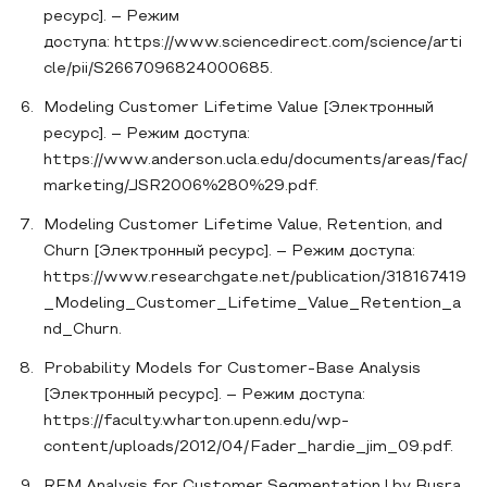
ресурс]. – Режим
доступа: https://www.sciencedirect.com/science/arti
cle/pii/S2667096824000685.
Modeling Customer Lifetime Value [Электронный
ресурс]. – Режим доступа:
https://www.anderson.ucla.edu/documents/areas/fac/
marketing/JSR2006%280%29.pdf.
Modeling Customer Lifetime Value, Retention, and
Churn [Электронный ресурс]. – Режим доступа:
https://www.researchgate.net/publication/318167419
_Modeling_Customer_Lifetime_Value_Retention_a
nd_Churn.
Probability Models for Customer-Base Analysis
[Электронный ресурс]. – Режим доступа:
https://faculty.wharton.upenn.edu/wp-
content/uploads/2012/04/Fader_hardie_jim_09.pdf.
RFM Analysis for Customer Segmentation | by Busra