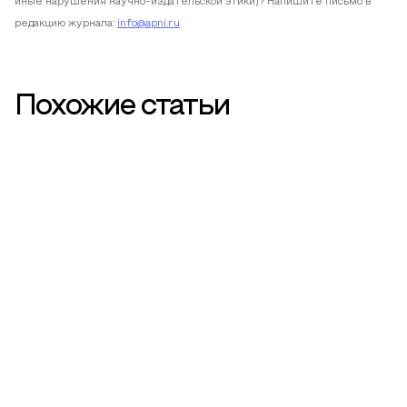
иные нарушения научно-издательской этики)? Напишите письмо в
редакцию журнала:
info@apni.ru
Похожие статьи