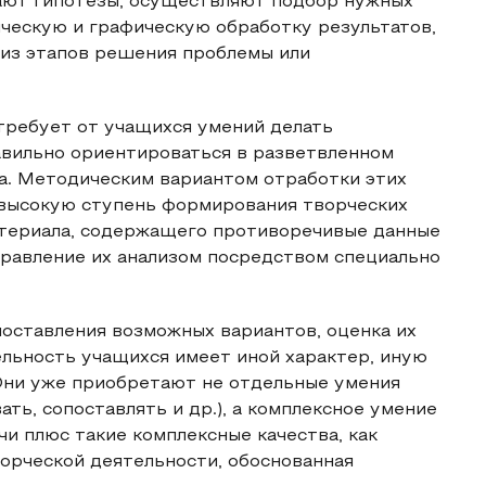
ают гипотезы, осуществляют подбор нужных
ическую и графическую обработку результатов,
 из этапов решения проблемы или
требует от учащихся умений делать
вильно ориентироваться в разветвленном
а. Методическим вариантом отработки этих
 высокую ступень формирования творческих
атериала, содержащего противоречивые данные
правление их анализом посредством специально
оставления возможных вариантов, оценка их
льность учащихся имеет иной характер, иную
 Они уже приобретают не отдельные умения
ть, сопоставлять и др.), а комплексное умение
и плюс такие комплексные качества, как
ворческой деятельности, обоснованная