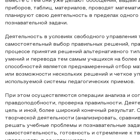
Вместе с тем они уже делают обобщения, выдвиг
приборов, таблиц, материалов, проводят математ
планируют свою деятельность в пределах одного
познавательной задачи.
Деятельность в условиях свободного управления 
самостоятельный выбор правильных решений, пра
процессе принятия решений альтернативного тип
умений и перевода тем самым учащихся на более
способностей является преднамеренный отбор м
или возможности нескольких решений и четкое у
используемой системы педагогических приемов.
При этом осуществляются операции анализа и соп
правдоподобности, проверка правильности. Деяте
цель и иной, более широкий конечный результат.
творческой деятельности (анализировать, сравнива
решать учебные проблемы и познавательные задач
самостоятельность, готовность и стремление к т