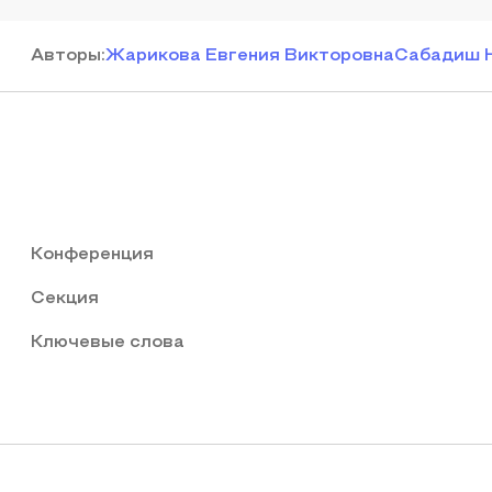
Автор
ы
:
Жарикова Евгения Викторовна
Сабадиш 
Конференция
Секция
Ключевые слова