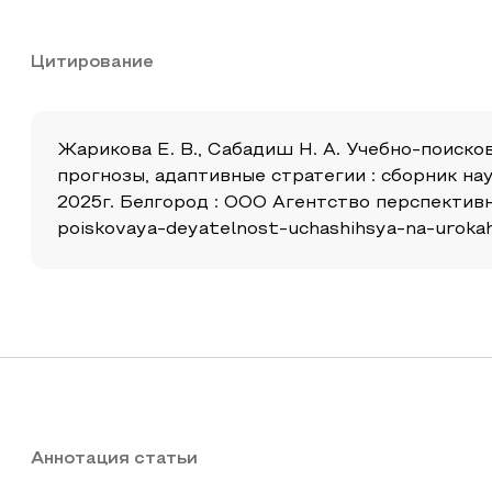
Цитирование
Жарикова Е. В., Сабадиш Н. А. Учебно-поисков
прогнозы, адаптивные стратегии : сборник н
2025г. Белгород : ООО Агентство перспективны
poiskovaya-deyatelnost-uchashihsya-na-uroka
Аннотация статьи