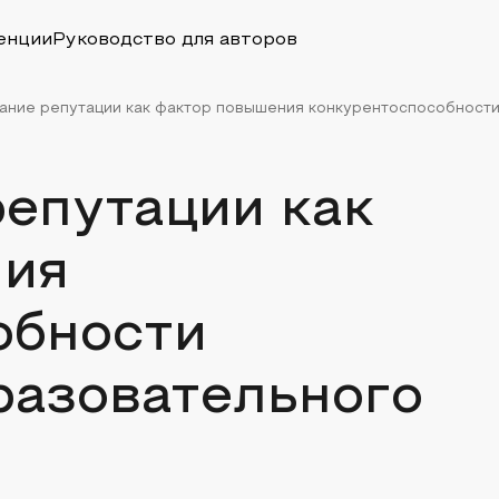
енции
Руководство для авторов
ние репутации как фактор повышения конкурентоспособности 
епутации как
ния
обности
разовательного