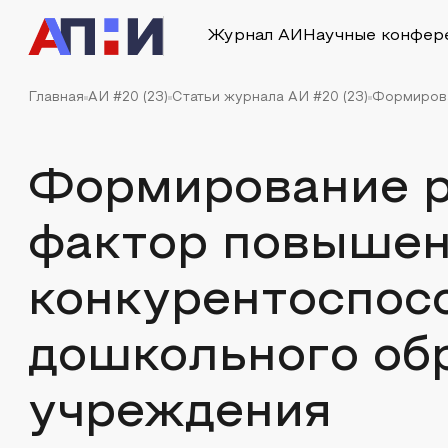
Журнал АИ
Научные конфер
Главная
АИ #20 (23)
Статьи журнала АИ #20 (23)
Формирова
Формирование р
фактор повыше
конкурентоспос
дошкольного об
учреждения