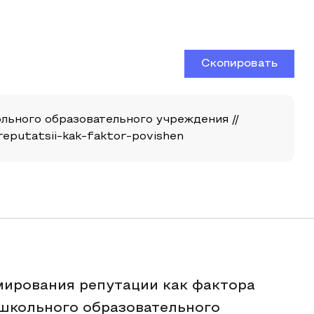
Скопировать
ьного образовательного учреждения //
-reputatsii-kak-faktor-povishen
мирования репутации как фактора
школьного образовательного