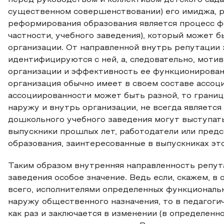
перед руководством и коллективом детского сада
существенном совершенствовании) его имиджа, р
реформирования образования является процесс ф
частности, учебного заведения), который может б
организации. От направленной внутрь репутации з
идентифицируются с ней, а, следовательно, моти
организации и эффективность ее функционирован
организация обычно имеет в своем составе ассоц
ассоциированности может быть разной, то грани
наружу и внутрь организации, не всегда является
дошкольного учебного заведения могут выступать
выпускники прошлых лет, работодатели или пред
образования, заинтересованные в выпускниках это
Таким образом внутренняя направленность репут
заведения особое значение. Ведь если, скажем, в
всего, исполнителями определенных функциональн
наружу общественного назначения, то в педагоги
как раз и заключается в изменении (в определенн