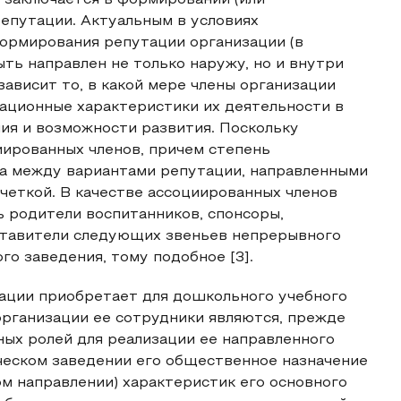
 заключается в формировании (или
епутации. Актуальным в условиях
ормирования репутации организации (в
ыть направлен не только наружу, но и внутри
ависит то, в какой мере члены организации
вационные характеристики их деятельности в
ия и возможности развития. Поскольку
иированных членов, причем степень
ца между вариантами репутации, направленными
 четкой. В качестве ассоциированных членов
 родители воспитанников, спонсоры,
ставители следующих звеньев непрерывного
го заведения, тому подобное [3].
ации приобретает для дошкольного учебного
 организации ее сотрудники являются, прежде
ых ролей для реализации ее направленного
ческом заведении его общественное назначение
ом направлении) характеристик его основного