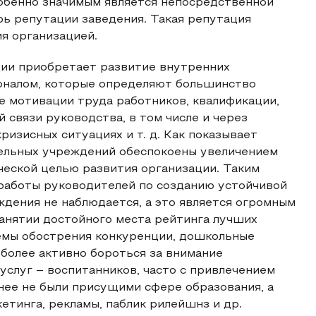
собенно значимым является непосредственной
ь репутации заведения. Такая репутация
я организацией.
ии приобретает развитие внутренних
соналом, которые определяют большинство
е мотивации труда работников, квалификации,
 связи руководства, в том числе и через
ризисных ситуациях и т. д. Как показывает
тельных учреждений обеспокоены увеличением
ической целью развития организации. Таким
 работы руководителей по созданию устойчивой
дения не наблюдается, а это является огромным
анятии достойного места рейтинга лучших
емы обострения конкуренции, дошкольные
более активно бороться за внимание
услуг – воспитанников, часто с привлечением
нее не были присущими сфере образования, а
етинга, рекламы, паблик рилейшнз и др.