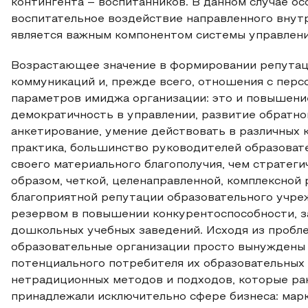
контингента – воспитанников. В данном случае о
воспитательное воздействие направленного внутр
является важным компонентом системы управлени
Возрастающее значение в формировании репутац
коммуникаций и, прежде всего, отношения с пер
параметров имиджа организации: это и повышени
демократичность в управлении, развитие обратной
анкетирование, умение действовать в различных к
практика, большинство руководителей образова
своего материального благополучия, чем стратег
образом, четкой, целенаправленной, комплексной
благоприятной репутации образовательного учреж
резервом в повышении конкурентоспособности, з
дошкольных учебных заведений. Исходя из пробл
образовательные организации просто вынуждены 
потенциального потребителя их образовательных 
нетрадиционных методов и подходов, которые ра
принадлежали исключительно сфере бизнеса: марк