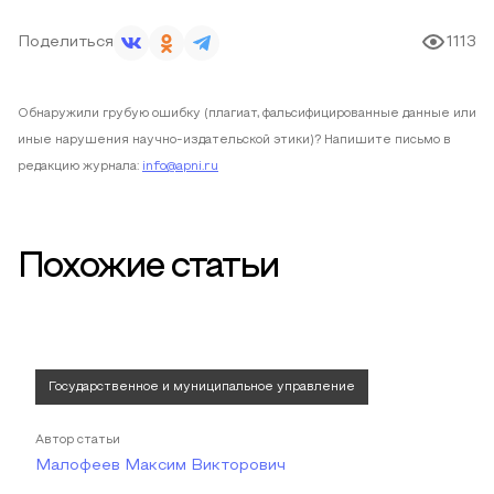
Поделиться
1113
Обнаружили грубую ошибку (плагиат, фальсифицированные данные или
иные нарушения научно-издательской этики)? Напишите письмо в
редакцию журнала:
info@apni.ru
Похожие статьи
Государственное и муниципальное управление
Автор статьи
Малофеев Максим Викторович