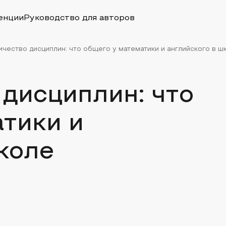
енции
Руководство для авторов
чество дисциплин: что общего у математики и английского в ш
дисциплин: что
тики и
коле