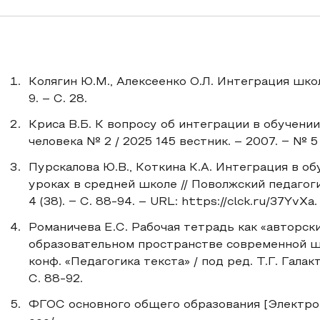
Колягин Ю.М., Алексеенко О.Л. Интеграция школ
9. – С. 28.
Криса В.Б. К вопросу об интеграции в обучении
человека № 2 / 2025 145 вестник. – 2007. ‒ № 5 (
Пурскалова Ю.В., Коткина К.А. Интеграция в о
уроках в средней школе // Поволжский педагог
4 (38). ‒ С. 88-94. – URL: https://clck.ru/37YvXa.
Романичева Е.С. Рабочая тетрадь как «авторски
образовательном пространстве современной шко
конф. «Педагогика текста» / под ред. Т.Г. Галак
С. 88-92.
ФГОС основного общего образования [Электронн