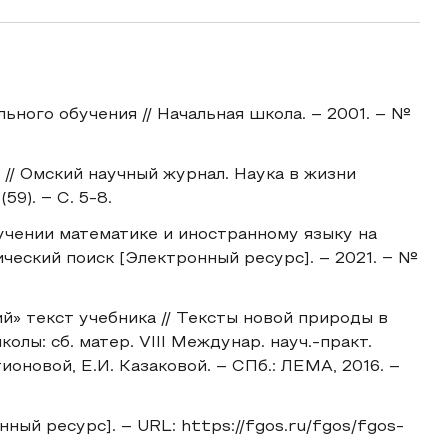
ьного обучения // Начальная школа. – 2001. – №
 // Омский научный журнал. Наука в жизни
59). ‒ С. 5-8.
бучении математике и иностранному языку на
ический поиск [Электронный ресурс]. – 2021. ‒ №
й» текст учебника // Тексты новой природы в
лы: сб. матер. VIII Междунар. науч.-практ.
тионовой, Е.И. Казаковой. – СПб.: ЛЕМА, 2016. –
ый ресурс]. – URL: https://fgos.ru/fgos/fgos-