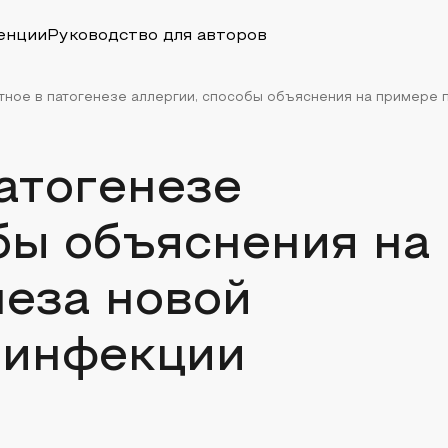
енции
Руководство для авторов
ное в патогенезе аллергии, способы объяснения на примере па
атогенезе
бы объяснения на
еза новой
 инфекции