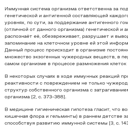
Иммунная система организма ответственна за по
генетической и антигенной составляющей каждого
уровнях, по сути, за поддержание антигенного го
(отличной от данного организма) генетической и 
распознаёт её, обезвреживает, разрушает и выво
запоминание на клеточном уровне ей этой информ
Данный процесс происходит в организме постоянн
множество экзогенных чужеродных веществ, в пер
самом организме в процессе размножения клеток и
В некоторых случаях в ходе иммунных реакций пр
реактивности с повреждением не только чужеродн
структур собственного организма с затрагивание
организма [2, с. 373-388].
В медицине гигиеническая гипотеза гласит, что в
кишечная флора и гельминты) в раннем детстве з
способствуя развитию иммунной системы [3, с. 1433-