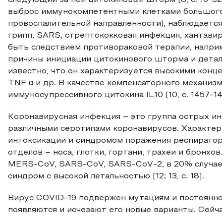
следующий за ней цитокиновый шторм [8, с. 16-3
выброс иммунокомпетентными клетками большого
провоспалительной направленности), наблюдается
грипп, SARS, стрептококковая инфекция, хантавиру
быть следствием противораковой терапии, напри
причины инициации цитокинового шторма и деталь
известно, что он характеризуется высокими концент
TNF α и др. В качестве компенсаторного механиз
иммуносупрессивного цитокина IL10 [10, с. 1457-1460
Коронавирусная инфекция – это группа острых и
различными серотипами коронавирусов. Характе
интоксикации и синдромом поражения респираторн
отделов – носа, глотки, гортани, трахеи и бронхо
MERS-CoV, SARS-CoV, SARS-CoV-2, в 20% случае
синдром с высокой летальностью [12; 13, с. 18].
Вирус COVID-19 подвержен мутациям и постоянно 
появляются и исчезают его новые варианты. Сейч