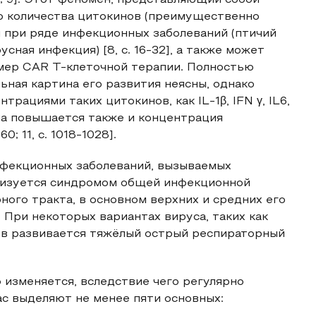
2; 9]. Этот феномен, представляющий собой
 количества цитокинов (преимущественно
 при ряде инфекционных заболеваний (птичий
сная инфекция) [8, с. 16-32], а также может
мер CAR T-клеточной терапии. Полностью
ная картина его развития неясны, однако
рациями таких цитокинов, как IL-1β, IFN γ, IL6,
ма повышается также и концентрация
; 11, с. 1018-1028].
нфекционных заболеваний, вызываемых
ризуется синдромом общей инфекционной
ого тракта, в основном верхних и средних его
в. При некоторых вариантах вируса, таких как
в развивается тяжёлый острый респираторный
изменяется, вследствие чего регулярно
ас выделяют не менее пяти основных: