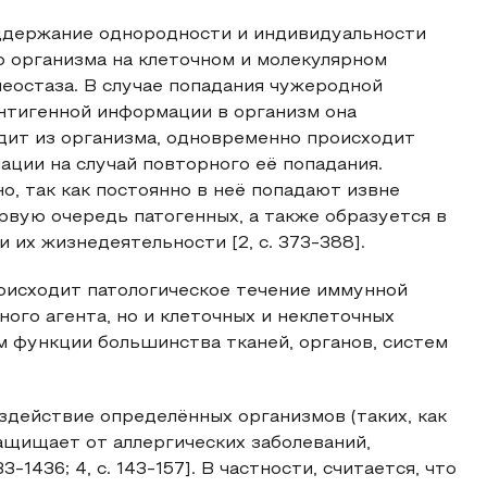
ддержание однородности и индивидуальности
 организма на клеточном и молекулярном
меостаза. В случае попадания чужеродной
антигенной информации в организм она
дит из организма, одновременно происходит
ации на случай повторного её попадания.
о, так как постоянно в неё попадают извне
вую очередь патогенных, а также образуется в
 их жизнедеятельности [2, с. 373-388].
оисходит патологическое течение иммунной
ого агента, но и клеточных и неклеточных
м функции большинства тканей, органов, систем
оздействие определённых организмов (таких, как
ащищает от аллергических заболеваний,
1436; 4, с. 143-157]. В частности, считается, что