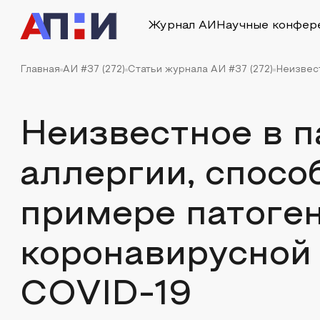
Журнал АИ
Научные конфер
Главная
АИ #37 (272)
Статьи журнала АИ #37 (272)
Неизвест
Неизвестное в п
аллергии, спосо
примере патоген
коронавирусной
COVID-19