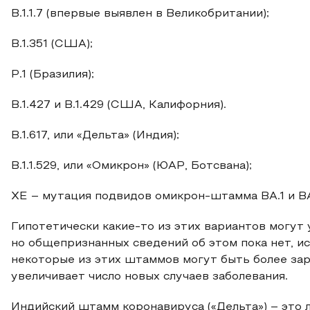
B.1.1.7 (впервые выявлен в Великобритании);
B.1.351 (США);
P.1 (Бразилия);
B.1.427 и B.1.429 (США, Калифорния).
B.1.617, или «Дельта» (Индия);
B.1.1.529, или «Омикрон» (ЮАР, Ботсвана);
XE – мутация подвидов омикрон-штамма BA.1 и BA
Гипотетически какие-то из этих вариантов могут 
но общепризнанных сведений об этом пока нет, и
некоторые из этих штаммов могут быть более зар
увеличивает число новых случаев заболевания.
Индийский штамм коронавируса («Дельта») – это 