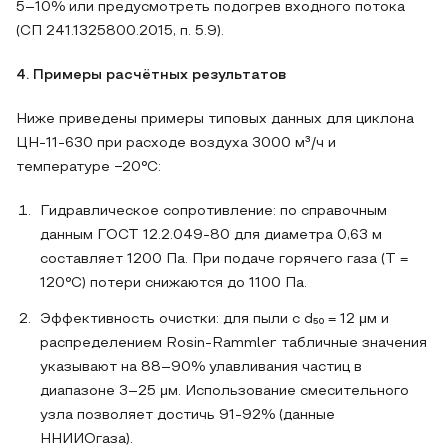
5–10% или предусмотреть подогрев входного потока
(СП 241.1325800.2015, п. 5.9).
4. Примеры расчётных результатов
Ниже приведены примеры типовых данных для циклона
ЦН‑11‑630 при расходе воздуха 3000 м³/ч и
температуре −20°C:
Гидравлическое сопротивление: по справочным
данным ГОСТ 12.2.049‑80 для диаметра 0,63 м
составляет 1200 Па. При подаче горячего газа (T =
120°C) потери снижаются до 1100 Па.
Эффективность очистки: для пыли с d₅₀ = 12 μм и
распределением Rosin‑Rammler табличные значения
указывают на 88–90% улавливания частиц в
диапазоне 3–25 μм. Использование смесительного
узла позволяет достичь 91-92% (данные
ННИИОгаза).