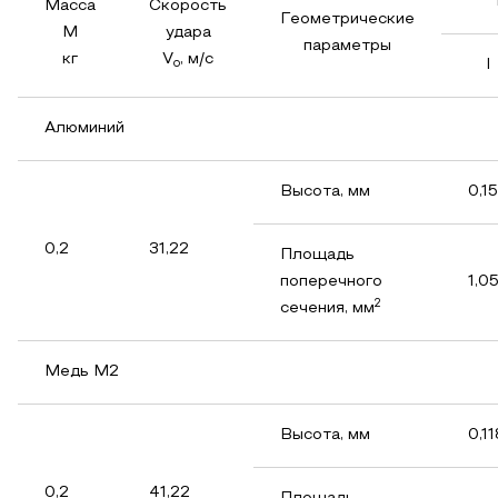
Масса
Скорость
Геометрические
М
удара
параметры
кг
V
, м/с
I
o
Алюминий
Высота, мм
0,1
0,2
31,22
Площадь
поперечного
1,0
2
сечения, мм
Медь М2
Высота, мм
0,1
0,2
41,22