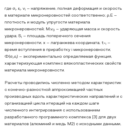
где σ
, ε
, v
– напряжение, полная деформация и скорость
i
i
i
в материале микронеровностей соответственно; ρ,E –
плотность и модуль упругости материала
микронеровностей; M,v
– ударяющая масса и скорость
0
удара; S
– площадь поперечного сечения
i
микронеровности; x – лагранжева координата; t
–
*i
время вступления в приработку i микронеровности;
Ф(σ
,ε
) – экспериментально определяемая функция,
i
i
характеризующая комплекс вязкопластических свойств
материала микронеровности.
Расчеты проводились численно методом характеристик
с конечно-разностной аппроксимацией частных
производных вдоль характеристических направлений и с
организацией цикла итераций на каждом шаге
численного интегрирования с использованием
разработанного программного комплекса [3] для двух
материалов (алюминий и медь М2) с исходными данными,