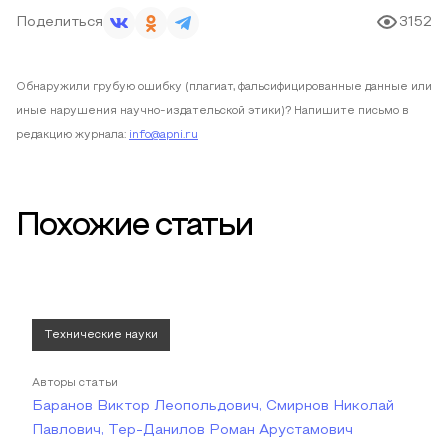
Поделиться
3152
Обнаружили грубую ошибку (плагиат, фальсифицированные данные или
иные нарушения научно-издательской этики)? Напишите письмо в
редакцию журнала:
info@apni.ru
Похожие статьи
Технические науки
Авторы статьи
Баранов Виктор Леопольдович, Смирнов Николай
Павлович, Тер-Данилов Роман Арустамович