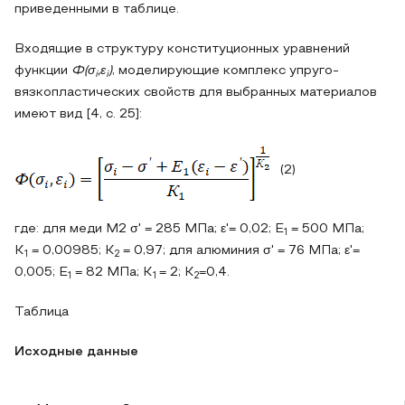
приведенными в таблице.
Входящие в структуру конституционных уравнений
функции
Ф(σ
,ε
)
, моделирующие комплекс упруго-
i
i
вязкопластических свойств для выбранных материалов
имеют вид [4, с. 25]:
(2)
где: для меди М2 σ' = 285 МПа; ε'= 0,02; E
= 500 МПа;
1
K
= 0,00985; K
= 0,97; для алюминия σ' = 76 МПа; ε'=
1
2
0,005; E
= 82 МПа; K
= 2; K
=0,4.
1
1
2
Таблица
Исходные данные