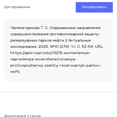
Цитирование
Скопировать
Чалялетдинова Т. С. Современные направления
совершенствования противопожарной защиты
резервуарных парков нефти // Актуальные
исследования. 2025. №41 (276). Ч.I. С. 52-54. URL:
https://apni.ru/article/13215-sovremennye-
napravleniya-sovershenstvovaniya-
protivopozharnoj-zashity-rezervuarnyh-parkov-
nefti
Аннотация статьи