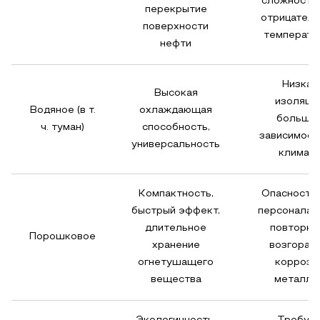
сложности 
перекрытие
отрицател
поверхности
температу
нефти
Низкая
Высокая
изоляция
Водяное (в т.
охлаждающая
больша
ч. туман)
способность,
зависимост
универсальность
климата
Компактность,
Опасность 
быстрый эффект,
персонала, 
длительное
повторно
Порошковое
хранение
возгорани
огнетушащего
коррози
вещества
металло