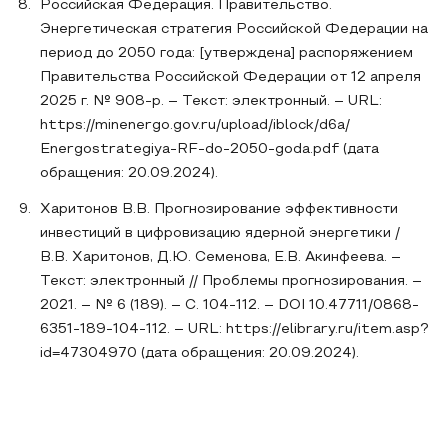
Российская Федерация. Правительство.
Энергетическая стратегия Российской Федерации на
период до 2050 года: [утверждена] распоряжением
Правительства Российской Федерации от 12 апреля
2025 г. № 908-р. – Текст: электронный. – URL:
https://minenergo.gov.ru/upload/iblock/d6a/
Energostrategiya-RF-do-2050-goda.pdf (дата
обращения: 20.09.2024).
Харитонов В.В. Прогнозирование эффективности
инвестиций в цифровизацию ядерной энергетики /
В.В. Харитонов, Д.Ю. Семенова, Е.В. Акинфеева. –
Текст: электронный // Проблемы прогнозирования. –
2021. – № 6 (189). – С. 104-112. – DOI 10.47711/0868-
6351-189-104-112. – URL: https://elibrary.ru/item.asp?
id=47304970 (дата обращения: 20.09.2024).