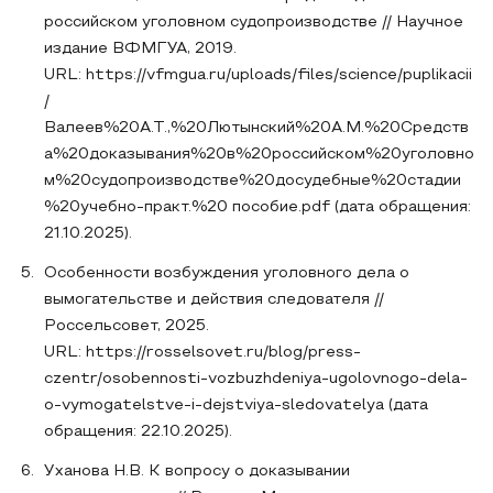
российском уголовном судопроизводстве // Научное
издание ВФМГУА, 2019.
URL: https://vfmgua.ru/uploads/files/science/puplikacii
/
Валеев%20А.Т.,%20Лютынский%20А.М.%20Средств
а%20доказывания%20в%20российском%20уголовно
м%20судопроизводстве%20досудебные%20стадии
%20учебно-практ.%20 пособие.pdf (дата обращения:
21.10.2025).
Особенности возбуждения уголовного дела о
вымогательстве и действия следователя //
Россельсовет, 2025.
URL: https://rosselsovet.ru/blog/press-
czentr/osobennosti-vozbuzhdeniya-ugolovnogo-dela-
o-vymogatelstve-i-dejstviya-sledovatelya (дата
обращения: 22.10.2025).
Уханова Н.В. К вопросу о доказывании