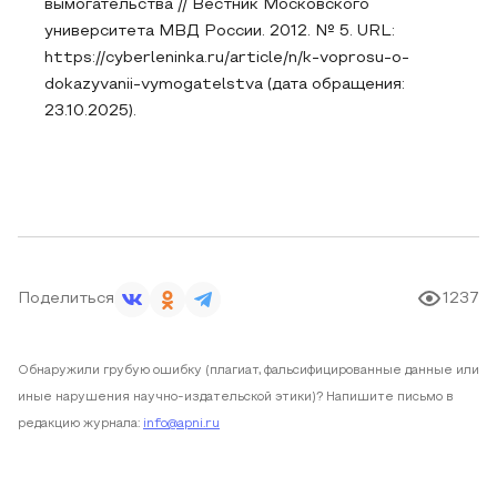
вымогательства // Вестник Московского
университета МВД России. 2012. № 5. URL:
https://cyberleninka.ru/article/n/k-voprosu-o-
dokazyvanii-vymogatelstva (дата обращения:
23.10.2025).
Поделиться
1237
Обнаружили грубую ошибку (плагиат, фальсифицированные данные или
иные нарушения научно-издательской этики)? Напишите письмо в
редакцию журнала:
info@apni.ru