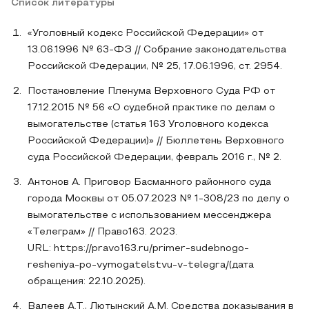
Список литературы
«Уголовный кодекс Российской Федерации» от
13.06.1996 № 63-ФЗ // Собрание законодательства
Российской Федерации, № 25, 17.06.1996, ст. 2954.
Постановление Пленума Верховного Суда РФ от
17.12.2015 № 56 «О судебной практике по делам о
вымогательстве (статья 163 Уголовного кодекса
Российской Федерации)» // Бюллетень Верховного
суда Российской Федерации, февраль 2016 г., № 2.
Антонов А. Приговор Басманного районного суда
города Москвы от 05.07.2023 № 1-308/23 по делу о
вымогательстве с использованием мессенджера
«Телеграм» // Право163. 2023.
URL: https://pravo163.ru/primer-sudebnogo-
resheniya-po-vymogatelstvu-v-telegra/(дата
обращения: 22.10.2025).
Валеев А.Т., Лютынский А.М. Средства доказывания в