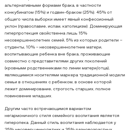
альтернативными формами брака, в частности
конкубинатом (15%) и годвин-браком (25%). 45% от
общего числа выборки имеет явный конфессионный
уклон (православие, ислам, католицизм). Доминирующая
гиперпротекция свойственна лишь 15%
несовершеннолетних семей, 5% из которых родители −
студенты, 10% − несовершеннолетние матери,
воспитывающие ребенка вне брака, проживающие
совместно с представителями других поколений
(кровными родственниками по линии матери/отца),
являющимися носителями маркера традиционной модели
семьи в отношениях с ребенком, в основе которой
лежит доминирование, строгость старших, полное
повиновение младших.
Другим часто встречающимся вариантом
негармоничного стиля семейного воспитания является
гиперопека. Данный стиль воспитания наблюдается у
25% несовершеннолетних и 35% разновозрастных