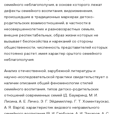
семейного неблагополучия, в основе которого лежат
дефекты семейного воспитания, видоизменения,
происшедшие в традиционных маркерах детско-
родительских взаимоотношений, в частности в
несовершеннолетних и разновозрастных семьях,
внешне респектабельных, образ жизни которых не
вызывает беспокойства и нареканий со стороны
общественности, численность представителей которых
постоянно растет, имея характер срытого семейного
неблагополучия.
Анализ отечественной, зарубежной литературы и
научно-исследовательской практики свидетельствует о
наличии описания общей феноменологии стилей
семейного воспитания, типов детско-родительских
отношений современных семей (Д. Баумринд, М. И.
Лисина, А. Е. Личко, Э. Г. Эйдемиллер, Г. Т. Хоментаускас,
А. Я. Варга), характеристик видового неправильного
семейного воспитания (В. И. Гарбузов, А. И. Захаров, А. С.