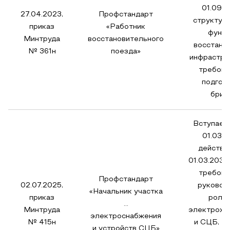
01.09.2
27.04.2023,
Профстандарт
структур
приказ
«Работник
функц
Минтруда
восстановительного
восстано
№ 361н
поезда»
инфрастру
требова
подгот
бриг
Вступает 
01.03.2
действу
01.03.2032
требова
Профстандарт
02.07.2025,
руковод
«Начальник участка
приказ
ролям
…
Минтруда
электрохо
электроснабжения
№ 415н
и СЦБ, т
и устройств СЦБ»