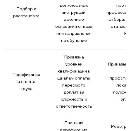
должностных
прото
Подбор и
инструкций;
профессио
расстановка
законные
отбора; с
основания отказа
статью 1
или направления
Р
на обучение
Привязка
уровней
Приказы М
квалификации к
по
Тарификация
шкалам оплаты;
профстан
и оплата
пересмотр
локал
труда
доплат за
положен
сложность и
опла
ответственность
Внешняя
Реестр ц
верификация