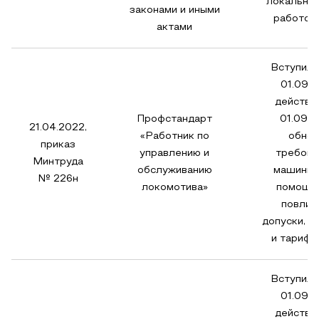
локальных
законами и иными
работод
актами
Вступил 
01.09.2
действу
Профстандарт
01.09.2
21.04.2022,
«Работник по
обнов
приказ
управлению и
требова
Минтруда
обслуживанию
машинис
№ 226н
локомотива»
помощни
повлия
допуски, о
и тарифи
Вступил 
01.09.2
действу