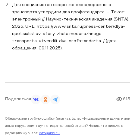
Для специалистов сферы железнодорожного
транспорта утвердили два профстандарта. – Текст:
электронный // Научно-техническая академия (SNTA).
2025. URL: https://www.snta.ru/press-center/dlya-
spetsialistov-sfery-zheleznodorozhnogo-
transporta-utverdili-dva-profstandarta-/ (дата
обращения: 06.11.2025).
Поделиться
615
Обнаружили грубую ошибку (плагиат, фальсифицированные данные или
иные нарушения научно-издательской этики)? Напишите письмо в
редакцию журнала:
info@apni.ru