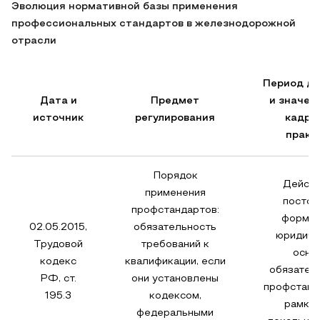
Эволюция нормативной базы применения
профессиональных стандартов в железнодорожной
отрасли
Период де
Дата и
Предмет
и значен
источник
регулирования
кадро
практ
Порядок
Действ
применения
постоя
профстандартов:
формир
02.05.2015,
обязательность
юридиче
Трудовой
требований к
осно
кодекс
квалификации, если
обязател
РФ, ст.
они установлены
профстанд
195.3
кодексом,
рамки 
федеральными