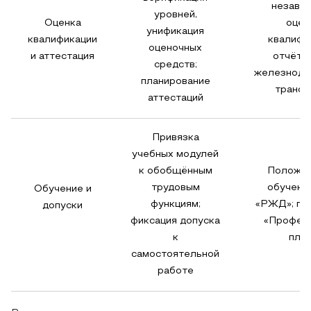
незави
уровней,
Оценка
оцен
унификация
квалификации
квалифи
оценочных
и аттестация
отчёты
средств;
железнодо
планирование
трансп
аттестаций
Привязка
учебных модулей
к обобщённым
Положен
трудовым
обучени
Обучение и
функциям;
«РЖД»; пр
допуски
фиксация допуска
«Профес
к
плю
самостоятельной
работе