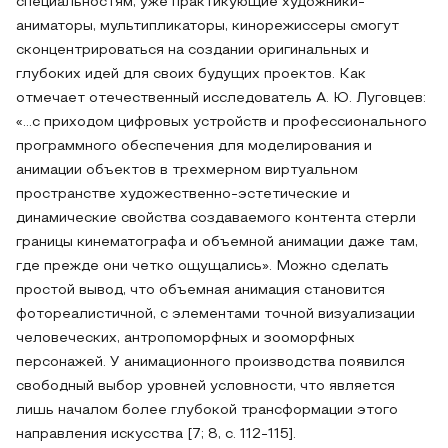
специальностям, уже практикующие художники-
аниматоры, мультипликаторы, кинорежиссеры смогут
сконцентрироваться на создании оригинальных и
глубоких идей для своих будущих проектов. Как
отмечает отечественный исследователь А. Ю. Луговцев:
«…с приходом цифровых устройств и профессионального
программного обеспечения для моделирования и
анимации объектов в трехмерном виртуальном
пространстве художественно-эстетические и
динамические свойства создаваемого контента стерли
границы кинематографа и объемной анимации даже там,
где прежде они четко ощущались». Можно сделать
простой вывод, что объемная анимация становится
фотореалистичной, с элементами точной визуализации
человеческих, антропоморфных и зооморфных
персонажей. У анимационного производства появился
свободный выбор уровней условности, что является
лишь началом более глубокой трансформации этого
направления искусства [7; 8, с. 112-115].