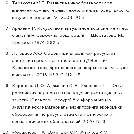
Теракопян М.Л. Развитие кинообразности под
влиянием компьютерных технологий: автореф. дисс. к.
искусствоведения. М., 2008. 20 с.
Арнхейм Р. Искусство и визуальное восприятие / пер.
с англ. В.Н. Самохина; общ. ред. В.П. Шестакова. М.:
Прогресс, 1974. 392 с.
Луговцев А.Ю. Объектный дизайн как результат
эволюции проектного творчества // Вестник
Казанского государственного университета культуры
и искусств. 2016. № 3. С. 112-115.
Королева Д. О., Адамович К. А., Хавенсон Т. Е. Опыт
российских педагогов в проведении дистанционных
занятий [Электрон. ресурс] // Информационно-
аналитические материалы Мониторинга экономики
образования по результатам статистических и
социологических обследований. 2020. № 6.
Мерцалова Т.А., Заир-Бек С.И., Анчиков К.М.