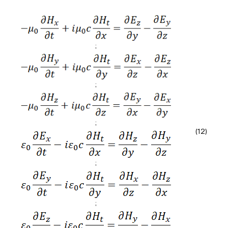
;
;
;
(12)
;
;