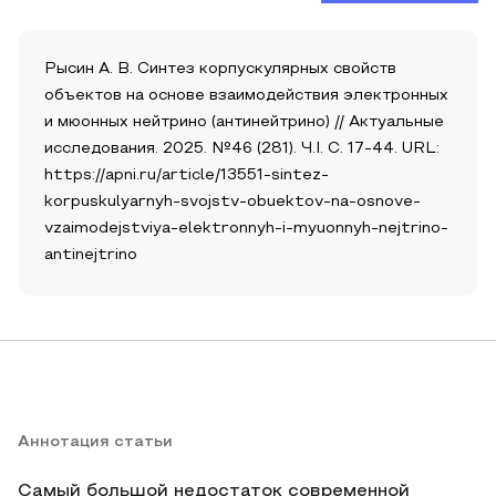
Рысин А. В. Синтез корпускулярных свойств
объектов на основе взаимодействия электронных
и мюонных нейтрино (антинейтрино) // Актуальные
исследования. 2025. №46 (281). Ч.I. С. 17-44. URL:
https://apni.ru/article/13551-sintez-
korpuskulyarnyh-svojstv-obuektov-na-osnove-
vzaimodejstviya-elektronnyh-i-myuonnyh-nejtrino-
antinejtrino
Аннотация статьи
Самый большой недостаток современной