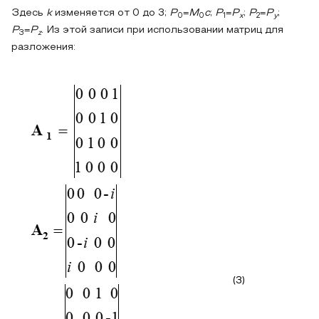
Здесь
k
изменяется от 0 до 3;
P
=
M
c
;
P
=
P
;
P
=
P
;
0
0
1
x
2
y
P
=
P
. Из этой записи при использовании матриц для
3
z
разложения:
(3)