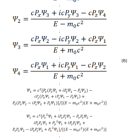
;
;
;
(8)
;
;
,