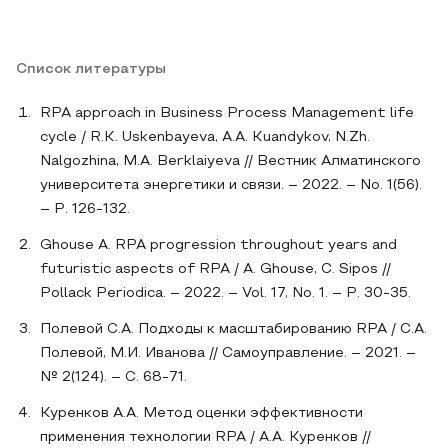
Список литературы
RPA approach in Business Process Management life
cycle / R.K. Uskenbayeva, A.A. Kuandykov, N.Zh.
Nalgozhina, M.A. Berklaiyeva // Вестник Алматинского
университета энергетики и связи. – 2022. – No. 1(56).
– P. 126-132.
Ghouse A. RPA progression throughout years and
futuristic aspects of RPA / A. Ghouse, C. Sipos //
Pollack Periodica. – 2022. – Vol. 17, No. 1. – P. 30-35.
Полевой С.А. Подходы к масштабированию RPA / С.А.
Полевой, М.И. Иванова // Самоуправление. – 2021. –
№ 2(124). – С. 68-71.
Куренков А.А. Метод оценки эффективности
применения технологии RPA / А.А. Куренков //