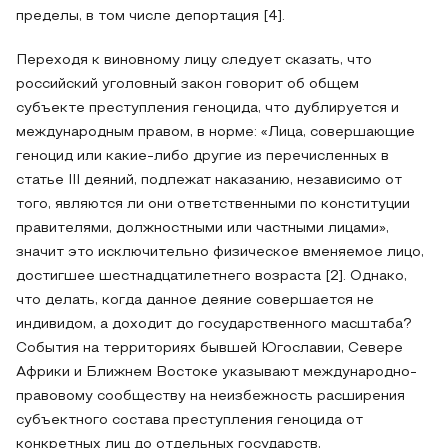
пределы, в том числе депортация [4].
Переходя к виновному лицу следует сказать, что
российский уголовный закон говорит об общем
субъекте преступления геноцида, что дублируется и
международным правом, в норме: «Лица, совершающие
геноцид или какие-либо другие из перечисленных в
статье III деяний, подлежат наказанию, независимо от
того, являются ли они ответственными по конституции
правителями, должностными или частными лицами»,
значит это исключительно физическое вменяемое лицо,
достигшее шестнадцатилетнего возраста [2]. Однако,
что делать, когда данное деяние совершается не
индивидом, а доходит до государственного масштаба?
События на территориях бывшей Югославии, Севере
Африки и Ближнем Востоке указывают международно-
правовому сообществу на неизбежность расширения
субъектного состава преступления геноцида от
конкретных лиц до отдельных государств,