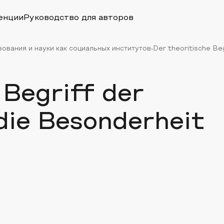
енции
Руководство для авторов
вания и науки как социальных институтов
Der theoritische Be
 Begriff der
die Besonderheit