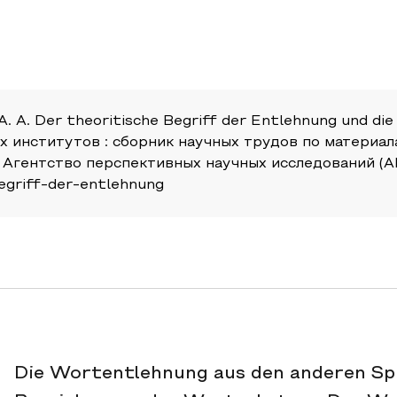
 A. A. Der theoritische Begriff der Entlehnung und d
ых институтов : сборник научных трудов по матери
 Агентство перспективных научных исследований (АП
begriff-der-entlehnung
Die Wortentlehnung aus den anderen Spr