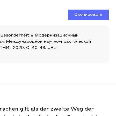
Скопировать
ie Besonderheit // Модернизационный
алам Международной научно-практической
НИ), 2020. С. 40-43. URL:
achen gilt als der zweite Weg der