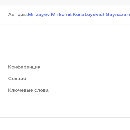
Автор
ы
:
Mirzayev Mirkomil Koratoyevich
Gaynazaro
Конференция
Секция
Ключевые слова