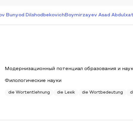
v Bunyod Dilshodbekovich
Boymirzayev Asad Abdulxa
Модернизационный потенциал образования и наук
Филологические науки
die Wortentlehnung
die Lexik
die Wortbedeutung
d