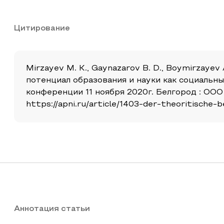
Цитирование
Mirzayev M. K., Gaynazarov B. D., Boymirzayev
потенциал образования и науки как социальн
конференции 11 ноября 2020г. Белгород : ООО
https://apni.ru/article/1403-der-theoritische-
Аннотация статьи