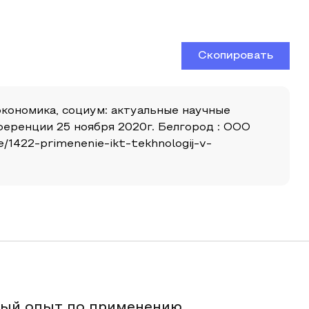
Скопировать
экономика, социум: актуальные научные
еренции 25 ноября 2020г. Белгород : ООО
e/1422-primenenie-ikt-tekhnologij-v-
ный опыт по применению