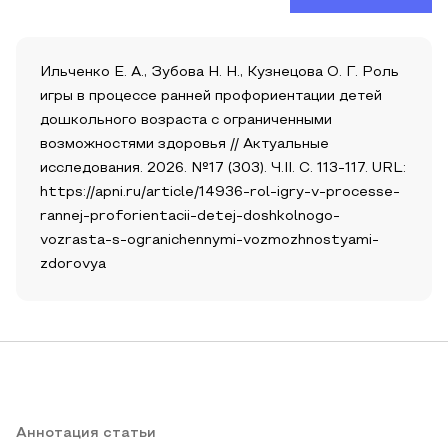
Ильченко Е. А., Зубова Н. Н., Кузнецова О. Г. Роль
игры в процессе ранней профориентации детей
дошкольного возраста с ограниченными
возможностями здоровья // Актуальные
исследования. 2026. №17 (303). Ч.II. С. 113-117. URL:
https://apni.ru/article/14936-rol-igry-v-processe-
rannej-proforientacii-detej-doshkolnogo-
vozrasta-s-ogranichennymi-vozmozhnostyami-
zdorovya
Аннотация статьи