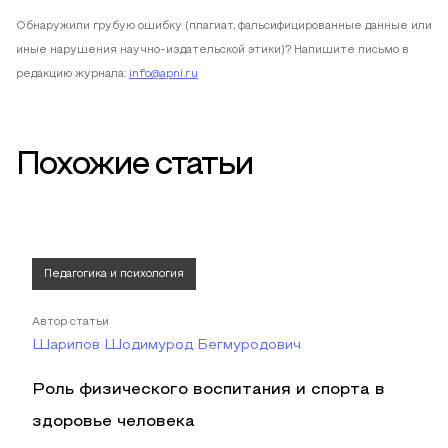
Обнаружили грубую ошибку (плагиат, фальсифицированные данные или
иные нарушения научно-издательской этики)? Напишите письмо в
редакцию журнала:
info@apni.ru
Похожие статьи
Педагогика и психология
Автор статьи
Шарипов Шодимурод Бегмуродович
Роль физического воспитания и спорта в
здоровье человека