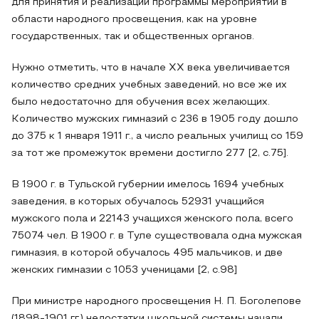
для принятия и реализации программы мероприятий в
области народного просвещения, как на уровне
государственных, так и общественных органов.
Нужно отметить, что в начале XX века увеличивается
количество средних учебных заведений, но все же их
было недостаточно для обучения всех желающих.
Количество мужских гимназий с 236 в 1905 году дошло
до 375 к 1 января 1911 г., а число реальных училищ со 159
за тот же промежуток времени достигло 277 [2, с.75].
В 1900 г. в Тульской губернии имелось 1694 учебных
заведения, в которых обучалось 52931 учащийся
мужского пола и 22143 учащихся женского пола, всего
75074 чел. В 1900 г. в Туле существовала одна мужская
гимназия, в которой обучалось 495 мальчиков, и две
женских гимназии с 1053 ученицами [2, с.98]
При министре народного просвещения Н. П. Боголепове
(1898-1901 гг.) недостатки школьной системы начали