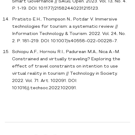
Smart Governance // SAGE Open. 2023. Vol. 13, No. 4.
P. 1-19. DOI: 10.1177/21582440231215123.
Pratisto E.H., Thompson N., Potdar V. Immersive
technologies for tourism: a systematic review //
Information Technology & Tourism. 2022. Vol. 24, No.
2. P. 181-219. DOI: 10.1007/s40558-022-00228-7.
Schiopu A.F., Hornoiu R.I., Padurean M.A., Nica A.-M.
Constrained and virtually traveling? Exploring the
effect of travel constraints on intention to use
virtual reality in tourism // Technology in Society.
2022. Vol. 71. Art. 102091. DOI:
10.1016/j.techsoc.2022.102091.