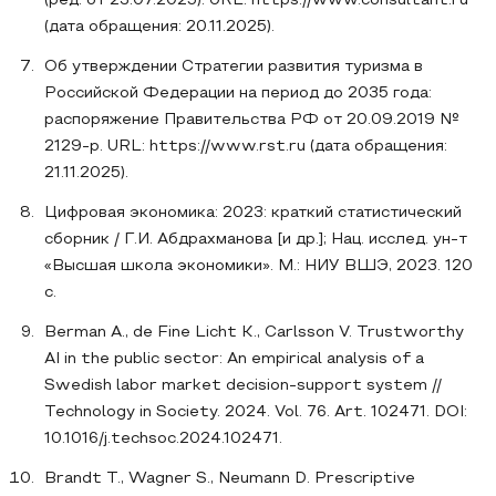
(ред. от 23.07.2025). URL: https://www.consultant.ru
(дата обращения: 20.11.2025).
Об утверждении Стратегии развития туризма в
Российской Федерации на период до 2035 года:
распоряжение Правительства РФ от 20.09.2019 №
2129-р. URL: https://www.rst.ru (дата обращения:
21.11.2025).
Цифровая экономика: 2023: краткий статистический
сборник / Г.И. Абдрахманова [и др.]; Нац. исслед. ун-т
«Высшая школа экономики». М.: НИУ ВШЭ, 2023. 120
с.
Berman A., de Fine Licht K., Carlsson V. Trustworthy
AI in the public sector: An empirical analysis of a
Swedish labor market decision-support system //
Technology in Society. 2024. Vol. 76. Art. 102471. DOI:
10.1016/j.techsoc.2024.102471.
Brandt T., Wagner S., Neumann D. Prescriptive