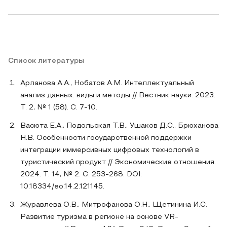
Список литературы
Арланова А.А., Нобатов А.М. Интеллектуальный
анализ данных: виды и методы // Вестник науки. 2023.
Т. 2, № 1 (58). С. 7-10.
Васюта Е.А., Подольская Т.В., Ушаков Д.С., Брюханова
Н.В. Особенности государственной поддержки
интеграции иммерсивных цифровых технологий в
туристический продукт // Экономические отношения.
2024. Т. 14, № 2. С. 253-268. DOI:
10.18334/eo.14.2.121145.
Журавлева О.В., Митрофанова О.Н., Щетинина И.С.
Развитие туризма в регионе на основе VR-