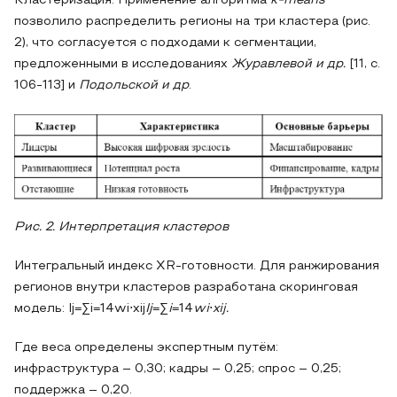
Кластеризация. Применение алгоритма
k-means
позволило распределить регионы на три кластера (рис.
2), что согласуется с подходами к сегментации,
предложенными в исследованиях
Журавлевой и др.
[11, с.
106-113] и
Подольской и др
.
Рис. 2. Интерпретация кластеров
Интегральный индекс XR-готовности. Для ранжирования
регионов внутри кластеров разработана скоринговая
модель: Ij=∑i=14wi⋅xij
Ij
=∑
i
=14
wi
⋅
xij.
Где веса определены экспертным путём:
инфраструктура – 0,30; кадры – 0,25; спрос – 0,25;
поддержка – 0,20.