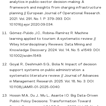
analytics in public-sector decision-making: A
framework and insights from charging infrastructure
planning // European Journal of Operational Research.
2021. Vol. 291, No. 1. P. 379-393. DOI:
10.1016/j.ejor.2020.09.034.
Gómez-Pulido J.C., Robina-Ramírez R. Machine
learning applied to tourism: A systematic review //
Wiley Interdisciplinary Reviews: Data Mining and
Knowledge Discovery. 2024. Vol. 14, No. 5. e1549. DOI:
10.1002/widm.1549.
Goyal R., Deshmukh S.G., Bolia N. Impact of decision
support systems on public administration: a
systematic literature review // Journal of Advances
in Management Research. 2025. Vol. 18, No. 3. DOI:
10.1108/JAMR-01-2025-0040.
Hossin M.A., Du J., Mu L., Asante I.O. Big Data-Driven
Public Policy Decisions: Transformation Toward