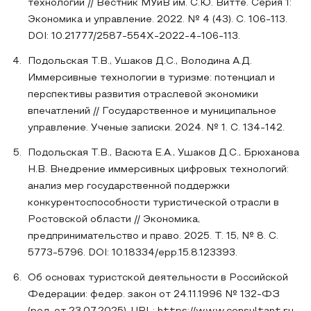
технологии // Вестник МУиВ им. С.Ю. Витте. Серия 1:
Экономика и управление. 2022. № 4 (43). С. 106-113.
DOI: 10.21777/2587-554X-2022-4-106-113.
Подольская Т.В., Ушаков Д.С., Володина А.Д.
Иммерсивные технологии в туризме: потенциал и
перспективы развития отраслевой экономики
впечатлений // Государственное и муниципальное
управление. Ученые записки. 2024. № 1. С. 134-142.
Подольская Т.В., Васюта Е.А., Ушаков Д.С., Брюханова
Н.В. Внедрение иммерсивных цифровых технологий:
анализ мер государственной поддержки
конкурентоспособности туристической отрасли в
Ростовской области // Экономика,
предпринимательство и право. 2025. Т. 15, № 8. С.
5773-5796. DOI: 10.18334/epp.15.8.123393.
Об основах туристской деятельности в Российской
Федерации: федер. закон от 24.11.1996 № 132-ФЗ