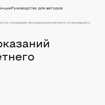
енции
Руководство для авторов
мость показаний несовершеннолетнего потерпевшего
оказаний
тнего