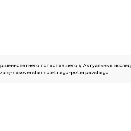
шеннолетнего потерпевшего // Актуальные исследован
kazanij-nesovershennoletnego-poterpevshego