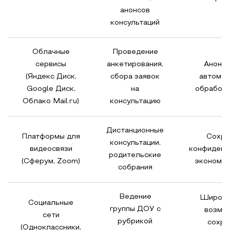
анонсов
консультаций
Облачные
Проведение
сервисы
анкетирования,
Аноним
(Яндекс Диск,
сбора заявок
автомат
Google Диск,
на
обработк
Облако Mail.ru)
консультацию
Дистанционные
Платформы для
Сохра
консультации,
видеосвязи
конфиденц
родительские
(Сферум, Zoom)
экономия
собрания
Ведение
Широкий
Социальные
группы ДОУ с
возмо
сети
рубрикой
сохра
(Одноклассники,