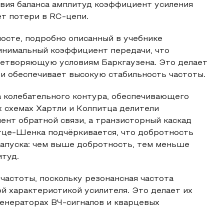
овия баланса амплитуд коэффициент усиления
т потери в RC‑цепи.
осте, подробно описанный в учебнике
минимальный коэффициент передачи, что
летворяющую условиям Баркгаузена. Это делает
и обеспечивает высокую стабильность частоты.
 колебательного контура, обеспечивающего
х схемах Хартли и Колпитца делители
нт обратной связи, а транзисторный каскад
итце-Шенка подчёркивается, что добротность
запуска: чем выше добротность, тем меньше
итуд.
астоты, поскольку резонансная частота
й характеристикой усилителя. Это делает их
енераторах ВЧ‑сигналов и кварцевых