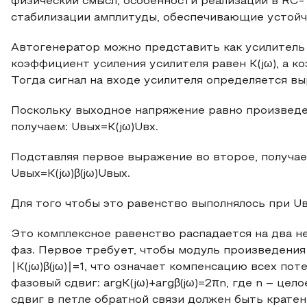
физический смысл, особенности реализации в RC‑
стабилизации амплитуды, обеспечивающие устойч
Автогенератор можно представить как усилитель
коэффициент усиления усилителя равен K(jω), а ко
Тогда сигнал на входе усилителя определяется вы
Поскольку выходное напряжение равно произведе
получаем: Uвых=K(jω)Uвх.
Подставляя первое выражение во второе, получа
Uвых=K(jω)β(jω)Uвых.
Для того чтобы это равенство выполнялось при Uвы
Это комплексное равенство распадается на два не
фаз. Первое требует, чтобы модуль произведения 
∣K(jω)β(jω)∣=1, что означает компенсацию всех по
фазовый сдвиг: arg⁡K(jω)+arg⁡β(jω)=2πn, где n – ц
сдвиг в петле обратной связи должен быть кратен