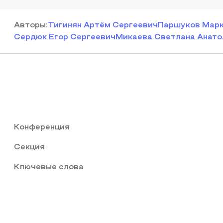
Автор
ы
:
Тигинян Артём Сергеевич
Паршуков Марк
Сердюк Егор Сергеевич
Микаева Светлана Анато
Конференция
Секция
Ключевые слова