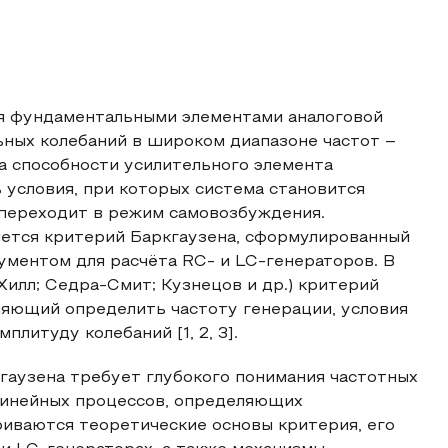
я фундаментальными элементами аналоговой
ьных колебаний в широком диапазоне частот –
на способности усилительного элемента
 условия, при которых система становится
переходит в режим самовозбуждения.
яется критерий Баркгаузена, сформулированный
ументом для расчёта RC‑ и LC‑генераторов. В
илл; Седра-Смит; Кузнецов и др.) критерий
ляющий определить частоту генерации, условия
литуду колебаний [1, 2, 3].
гаузена требует глубокого понимания частотных
линейных процессов, определяющих
риваются теоретические основы критерия, его