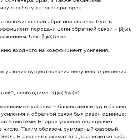
 и LC‑генераторах, а также механизмы
ивую работу автогенераторов.
 с положительной обратной связью. Пусть
эффициент передачи цепи обратной связи – β(jω).
ражением: Uвх=β(jω)Uвых.
нию входного на коэффициент усиления,
ем условие существования ненулевого решения:
х≠0, необходимо: K(jω)β(jω)=1.
зависимых условия – баланс амплитуд и баланс
усиления и обратной связи был равен единице:
терь в системе. Второе условие определяет
елое число. Таким образом, суммарный фазовый
 360∘. В реальных схемах это достигается либо