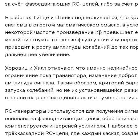
за счёт фазосдвигающих RC‑цепей, либо за счёт 
В работах Титце и Шенка подчёркивается, что кр
системы в строгом математическом смысле, а усл
некоторой частоте произведение Kβ превышает ед
малейшие шумы, тепловые флуктуации или перехо
приводит к росту амплитуды колебаний до тех пор
дальнейшее увеличение.
Хоровиц и Хилл отмечают, что именно нелинейнос
ограничение тока транзистора, изменение добро
амплитуду сигнала. Таким образом, критерий Бар
запуска колебаний, но не их установившийся ре
становится равным единице за счёт уменьшения 
RC‑генераторы используются для получения сигна
основана на фазосдвигающих цепях, обеспечиваю
компенсируется инверсией усилителя. Наиболее р
трёхкаскадной RC‑цепи, где каждый каскад созда