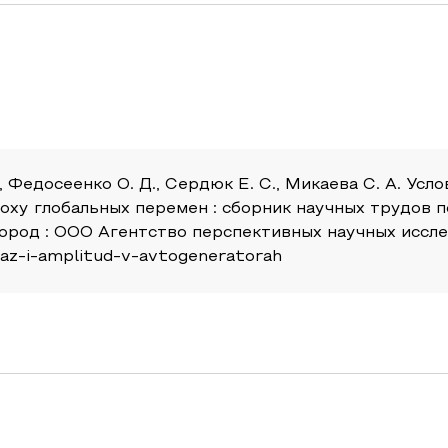
., Федосеенко О. Д., Сердюк Е. С., Микаева С. А. Ус
 эпоху глобальных перемен : сборник научных трудо
ород : ООО Агентство перспективных научных исследо
-faz-i-amplitud-v-avtogeneratorah