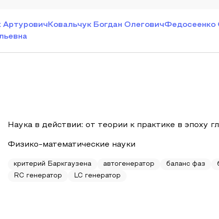
 Артурович
Ковальчук Богдан Олегович
Федосеенко 
льевна
Наука в действии: от теории к практике в эпоху 
Физико-математические науки
критерий Баркгаузена
автогенератор
баланс фаз
RC генератор
LC генератор