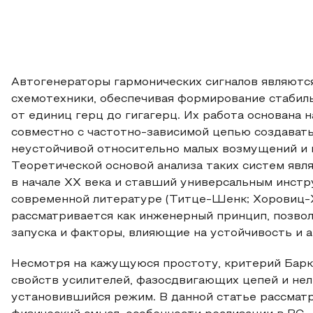
Автогенераторы гармонических сигналов являютс
схемотехники, обеспечивая формирование стабил
от единиц герц до гигагерц. Их работа основана 
совместно с частотно‑зависимой цепью создавать
неустойчивой относительно малых возмущений и 
Теоретической основой анализа таких систем явл
в начале XX века и ставший универсальным инстр
современной литературе (Титце-Шенк; Хоровиц-Х
рассматривается как инженерный принцип, позво
запуска и факторы, влияющие на устойчивость и амп
Несмотря на кажущуюся простоту, критерий Барк
свойств усилителей, фазосдвигающих цепей и не
установившийся режим. В данной статье рассмат