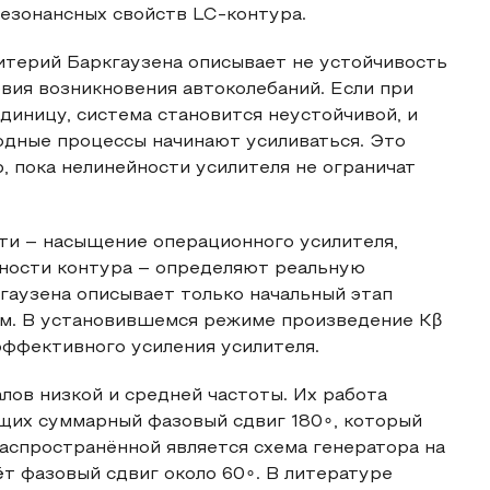
резонансных свойств LC‑контура.
итерий Баркгаузена описывает не устойчивость
овия возникновения автоколебаний. Если при
иницу, система становится неустойчивой, и
дные процессы начинают усиливаться. Это
, пока нелинейности усилителя не ограничат
ти – насыщение операционного усилителя,
тности контура – определяют реальную
кгаузена описывает только начальный этап
жим. В установившемся режиме произведение Kβ
эффективного усиления усилителя.
лов низкой и средней частоты. Их работа
щих суммарный фазовый сдвиг 180∘, который
аспространённой является схема генератора на
ёт фазовый сдвиг около 60∘. В литературе