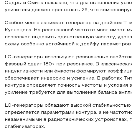
Седры и Смита показано, что для выполнения усл
усилителя должен превышать 29, что компенсируе
Особое место занимает генератор на двойном Т‑м
Кузнецова. На резонансной частоте мост имеет 
позволяет выделить единственную частоту, удов
схему особенно устойчивой к дрейфу параметров 
LC‑генераторы используют резонансные свойства
фазовый сдвиг 180∘ при резонансе. В классически
индуктивности или ёмкости формируют коэффицие
обеспечивает инверсию и усиление. В работах Т
контура определяет точность частоты и условия 
усиление требуется для выполнения баланса ампл
LC‑генераторы обладают высокой стабильностью ч
определяется параметрами контура, а не частотно
незаменимыми в радиотехнических устройствах, г
стабилизаторах.