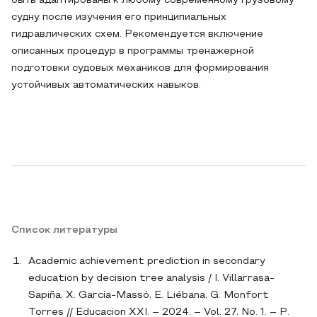
быть адаптированы к любому современному грузовому
судну после изучения его принципиальных
гидравлических схем. Рекомендуется включение
описанных процедур в программы тренажерной
подготовки судовых механиков для формирования
устойчивых автоматических навыков.
Список литературы
Academic achievement prediction in secondary
education by decision tree analysis / I. Villarrasa-
Sapiña, X. García-Massó, E. Liébana, G. Monfort
Torres // Educacion XXI. – 2024. – Vol. 27, No. 1. – P.