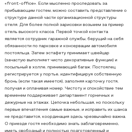
«front-office». Если мысленно проследовать за
прибывающим гостем, можно составить представление о
структуре данной части организационной структуры
отеля. Для более полной зарисовки возьмем за пример
отель высокого класса. Первой точкой контакта
является сотрудник гаражной службы, берущий на себя
обязанности по парковке и консервации автомобиля
постояльца. Затем эстафету принимает швейцар
(зачастую выполняет чисто декоративные функции) и
посыльный в холле, принимающий багаж. Постоялец
регистрируется у портье, идентифицируя собственную
бронь (если такая имеется), заполняя карточку гостя,
получая и оплачивая номер. Чистоту и спокойствие тем
временем поддерживает департамент горничных и
дежурные на этажах. Цепочка небольшая, но поскольку
первые впечатления самые важные, и исправить их шанса
не представится, координация здесь чрезвычайно важна.
О приезде гостя необходимо знать заблаговременно,
иметь свободный и полностью подготовленный и