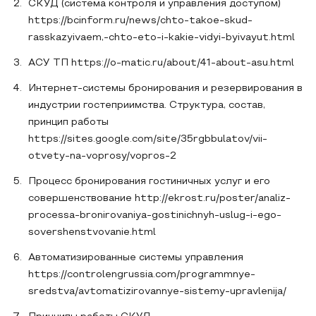
СКУД (система контроля и управления доступом)
https://bcinform.ru/news/chto-takoe-skud-
rasskazyivaem,-chto-eto-i-kakie-vidyi-byivayut.html
АСУ ТП https://o-matic.ru/about/41-about-asu.html
Интернет-системы бронирования и резервирования в
индустрии гостеприимства. Структура, состав,
принцип работы
https://sites.google.com/site/35rgbbulatov/vii-
otvety-na-voprosy/vopros-2
Процесс бронирования гостиничных услуг и его
совершенствование http://ekrost.ru/poster/analiz-
processa-bronirovaniya-gostinichnyh-uslug-i-ego-
sovershenstvovanie.html
Автоматизированные системы управления
https://controlengrussia.com/programmnye-
sredstva/avtomatizirovannye-sistemy-upravlenija/