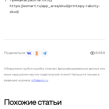
Принципы работы СКУД
https://esmart.ru/app_area/skud/printsipy-raboty-
skud/
Поделиться
8489
Обнаружили грубую ошибку (плагиат, фальсифицированные данные или
иные нарушения научно-издательской этики)? Напишите письмо в
редакцию журнала:
info@apni.ru
Похожие статьи