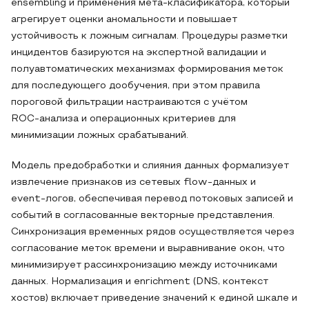
ensembling и применения мета‑класификатора, который
агрегирует оценки аномальности и повышает
устойчивость к ложным сигналам. Процедуры разметки
инцидентов базируются на экспертной валидации и
полуавтоматических механизмах формирования меток
для последующего дообучения, при этом правила
пороговой фильтрации настраиваются с учётом
ROC‑анализа и операционных критериев для
минимизации ложных срабатываний.
Модель предобработки и слияния данных формализует
извлечение признаков из сетевых flow‑данных и
event‑логов, обеспечивая перевод потоковых записей и
событий в согласованные векторные представления.
Синхронизация временных рядов осуществляется через
согласование меток времени и выравнивание окон, что
минимизирует рассинхронизацию между источниками
данных. Нормализация и enrichment (DNS, контекст
хостов) включает приведение значений к единой шкале и