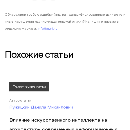
Обнаружили грубую ошибку (плагиат, фальсифицированные данные или
иные нарушения научно-издательской этики)? Напишите письмо в
редакцию журнала:
info@apni.ru
Похожие статьи
Технические науки
Автор статьи
Ружицкий Данила Михайлович
Влияние искусственного интеллекта на
архитектуру современных информационных