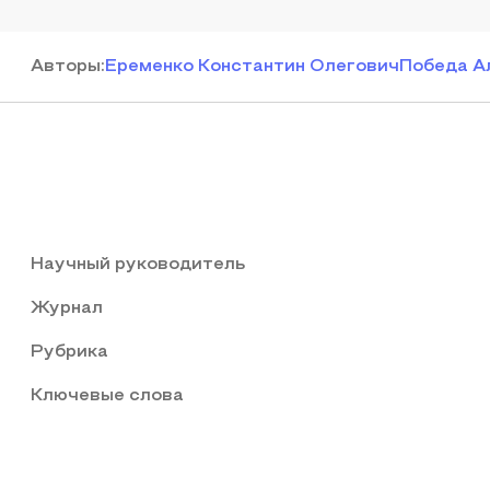
Автор
ы
:
Еременко Константин Олегович
Победа А
Научный руководитель
Журнал
Рубрика
Ключевые слова