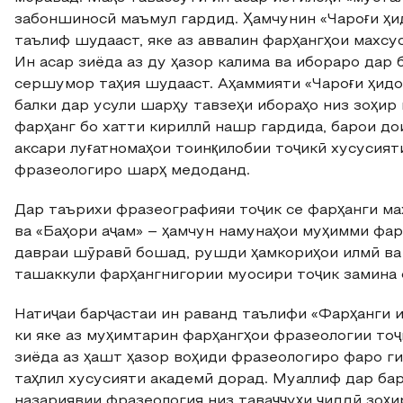
забоншиносӣ маъмул гардид. Ҳамчунин «Чароғи ҳи
таълиф шудааст, яке аз аввалин фарҳангҳои махсу
Ин асар зиёда аз ду ҳазор калима ва ибораро дар 
сершумор таҳия шудааст. Аҳаммияти «Чароғи ҳидо
балки дар усули шарҳу тавзеҳи ибораҳо низ зоҳир
фарҳанг бо хатти кириллӣ нашр гардида, барои до
аксари луғатномаҳои тоинқилобии тоҷикӣ хусусияти
фразеологиро шарҳ медоданд.
Дар таърихи фразеографияи тоҷик се фарҳанги ма
ва «Баҳори аҷам» – ҳамчун намунаҳои муҳимми фа
давраи шӯравӣ бошад, рушди ҳамкориҳои илмӣ ва
ташаккули фарҳангнигории муосири тоҷик замина 
Натиҷаи барҷастаи ин раванд таълифи «Фарҳанги 
ки яке аз муҳимтарин фарҳангҳои фразеологии тоҷ
зиёда аз ҳашт ҳазор воҳиди фразеологиро фаро ги
таҳлил хусусияти академӣ дорад. Муаллиф дар ба
назариявии фразеология низ таваҷҷуҳи ҷиддӣ зоҳир