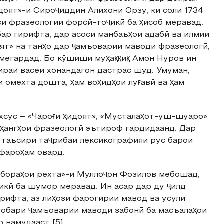
доят»-и Сироҷиддин Алихони Орзу, ки соли 1734
си фразеологии форсӣ-тоҷикӣ ба ҳисоб меравад.
бар гирифта, дар асоси манбаъҳои адабӣ ва илмии
ят» на танҳо дар ҷамъоварии маводи фразеологӣ,
 мегардад. Бо кӯшиши муҳаққиқ Амон Нуров ин
ираи васеи хонандагон дастрас шуд. Умуман,
 омехта дошта, ҳам воҳидҳои луғавӣ ва ҳам
хсус – «Чароғи ҳидоят», «Мусталаҳот-уш-шуаро»
рҳангҳои фразеологӣ эътироф гардидаанд. Дар
 таъсири таҷрибаи лексикографияи рус барои
фароҳам овард.
ибораҳои рехта»-и Муллоҷон Фозилов мебошад,
икӣ ба шумор меравад. Ин асар дар ду ҷилд
рифта, аз лиҳози фарогирии мавод ва усули
робари ҷамъоварии маводи забонӣ ба масъалаҳои
 намудааст [5].