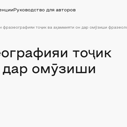
енции
Руководство для авторов
и фразеографияи тоҷик ва аҳаммияти он дар омӯзиши фразеол
еографияи тоҷик
н дар омӯзиши