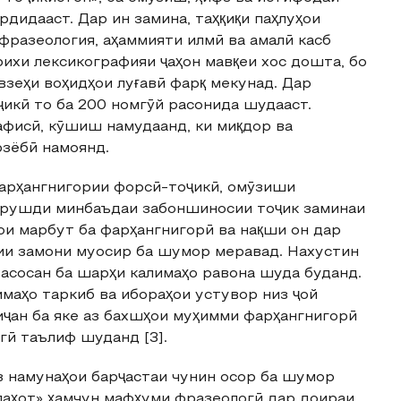
рдидааст. Дар ин замина, таҳқиқи паҳлуҳои
фразеология, аҳаммияти илмӣ ва амалӣ касб
ихи лексикографияи ҷаҳон мавқеи хос дошта, бо
взеҳи воҳидҳои луғавӣ фарқ мекунад. Дар
икӣ то ба 200 номгӯй расонида шудааст.
афисӣ, кӯшиш намудаанд, ки миқдор ва
рзёбӣ намоянд.
арҳангнигории форсӣ-тоҷикӣ, омӯзиши
и рушди минбаъдаи забоншиносии тоҷик заминаи
ҳои марбут ба фарҳангнигорӣ ва нақши он дар
ии замони муосир ба шумор меравад. Нахустин
 асосан ба шарҳи калимаҳо равона шуда буданд.
маҳо таркиб ва ибораҳои устувор низ ҷой
иҷан ба яке аз бахшҳои муҳимми фарҳангнигорӣ
гӣ таълиф шуданд [3].
з намунаҳои барҷастаи чунин осор ба шумор
алаҳот» ҳамчун мафҳуми фразеологӣ дар доираи