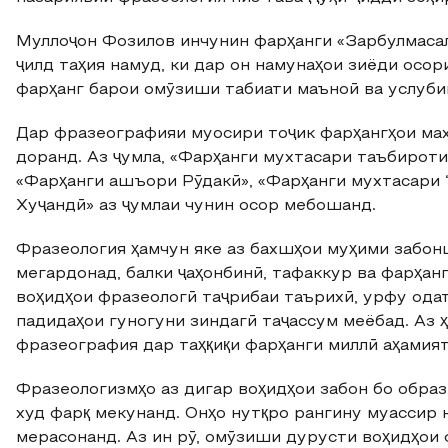
Муллоҷон Фозилов инчунин фарҳанги «Зарбулмасал
ҷилд таҳия намуд, ки дар он намунаҳои зиёди осо
фарҳанг барои омӯзиши табиати маъноӣ ва услубии
Дар фразеографияи муосири тоҷик фарҳангҳои мах
доранд. Аз ҷумла, «Фарҳанги мухтасари таъбироти
«Фарҳанги ашъори Рӯдакӣ», «Фарҳанги мухтасари
Хуҷандӣ» аз ҷумлаи чунин осор мебошанд.
Фразеология ҳамчун яке аз бахшҳои муҳими забонш
мегардонад, балки ҷаҳонбинӣ, тафаккур ва фарҳан
воҳидҳои фразеологӣ таҷрибаи таърихӣ, урфу одат
падидаҳои гуногуни зиндагӣ таҷассум меёбад. Аз 
фразеография дар таҳқиқи фарҳанги миллӣ аҳамият
Фразеологизмҳо аз дигар воҳидҳои забон бо образ
худ фарқ мекунанд. Онҳо нутқро рангину муассир 
мерасонанд. Аз ин рӯ, омӯзиши дурусти воҳидҳои 