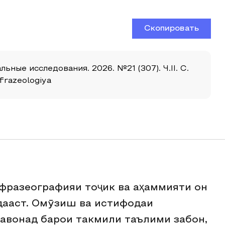
Скопировать
ные исследования. 2026. №21 (307). Ч.II. С.
frazeologiya
фразеографияи тоҷик ва аҳаммияти он
ааст. Омӯзиш ва истифодаи
авонад барои такмили таълими забон,