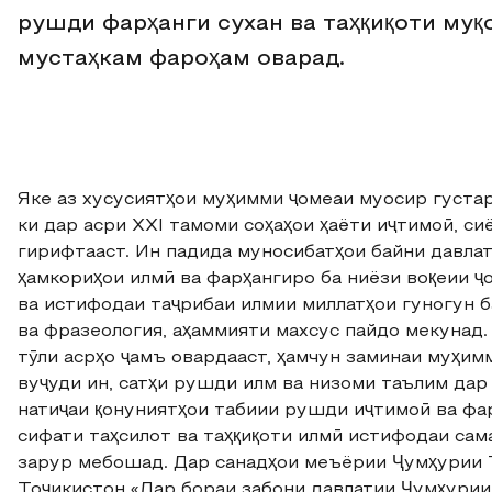
рушди фарҳанги сухан ва таҳқиқоти му
мустаҳкам фароҳам оварад.
Яке аз хусусиятҳои муҳимми ҷомеаи муосир густа
ки дар асри XXI тамоми соҳаҳои ҳаёти иҷтимоӣ, си
гирифтааст. Ин падида муносибатҳои байни давлат
ҳамкориҳои илмӣ ва фарҳангиро ба ниёзи воқеии 
ва истифодаи таҷрибаи илмии миллатҳои гуногун 
ва фразеология, аҳаммияти махсус пайдо мекунад.
тӯли асрҳо ҷамъ овардааст, ҳамчун заминаи муҳи
вуҷуди ин, сатҳи рушди илм ва низоми таълим дар 
натиҷаи қонуниятҳои табиии рушди иҷтимоӣ ва фар
сифати таҳсилот ва таҳқиқоти илмӣ истифодаи са
зарур мебошад. Дар санадҳои меъёрии Ҷумҳурии Т
Тоҷикистон «Дар бораи забони давлатии Ҷумҳурии