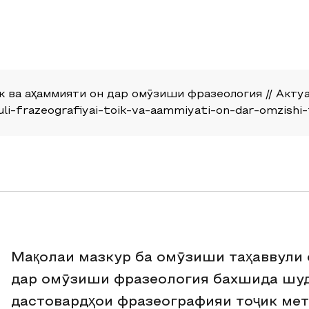
 ва аҳаммияти он дар омӯзиши фразеология // Актуаль
vuli-frazeografiyai-toik-va-aammiyati-on-dar-omzishi-
Мақолаи мазкур ба омӯзиши таҳаввули 
дар омӯзиши фразеология бахшида шуд
дастовардҳои фразеографияи тоҷик мет