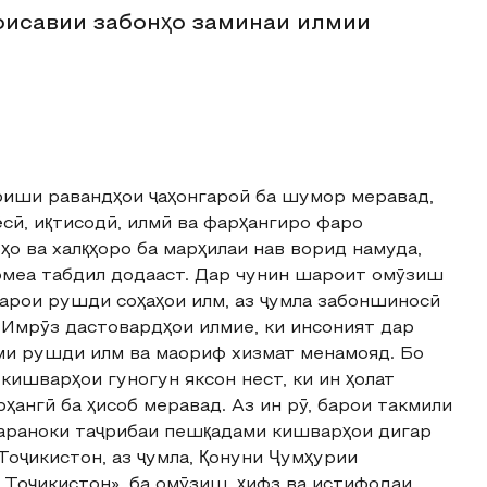
қоисавии забонҳо заминаи илмии
риши равандҳои ҷаҳонгароӣ ба шумор меравад,
ёсӣ, иқтисодӣ, илмӣ ва фарҳангиро фаро
ҳо ва халқҳоро ба марҳилаи нав ворид намуда,
ҷомеа табдил додааст. Дар чунин шароит омӯзиш
барои рушди соҳаҳои илм, аз ҷумла забоншиносӣ
 Имрӯз дастовардҳои илмие, ки инсоният дар
мми рушди илм ва маориф хизмат менамояд. Бо
кишварҳои гуногун яксон нест, ки ин ҳолат
ҳангӣ ба ҳисоб меравад. Аз ин рӯ, барои такмили
мараноки таҷрибаи пешқадами кишварҳои дигар
оҷикистон, аз ҷумла, Қонуни Ҷумҳурии
 Тоҷикистон», ба омӯзиш, ҳифз ва истифодаи