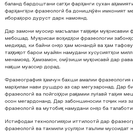
баланд бардоштани сатҳи фарҳанги сухан аҳамият
фарҳангҳои фразеологӣ ба донишҷӯён имконият ме
ибораҳоро дуруст дарк намоянд.
Дар замони муосир масъалаи таҳқиқи муқоисавии ф
мебошад. Муқоисаи воҳидҳои фразеологии забонҳои
медиҳад, ки байни онҳо ҳам монандӣ ва ҳам тафов
таҳқиқот барои муайян намудани хусусиятҳои мил
менамояд. Ҳамзамон, омӯзиши муқоисавӣ дар рава
нақши муассир дорад.
Фразеография ҳамчун бахши амалии фразеология 
марҳилаи нави рушдро аз сар мегузаронад. Дар б
фразеологӣ ва пойгоҳҳои рақамии луғавӣ таҳия ме
осон мегардонанд. Дар забоншиносии тоҷик низ з
фразеологӣ ва мутобиқ намудани онҳо ба талаботи
Истифодаи технологияҳои иттилоотӣ дар фразеогр
фразеологӣ ва такмили усулҳои таълим мусоидат 