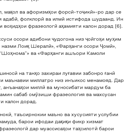
, мақол ва афоризмҳои форсӣ-тоҷикӣ»-ро дар се
ри адабӣ, фолклорӣ ва илмӣ истифода шудаанд. Ин
 воҳидҳои фразеологӣ аҳамияти калон дорад [6].
суси осори адибони ҷудогона низ ҷойгоҳи муҳим
 назми Лоиқ Шералӣ», «Фарҳанги осори Ҷомӣ»,
 “Шоҳнома”» ва «Фарҳанги ашъори Камоли
иносӣ на танҳо захираи луғавии забонро ғанӣ
ги маънавии миллатро низ инъикос менамояд. Дар
, анъанаҳои миллӣ ва муносибати мардум ба
ҳамин сабаб омӯзиши фразеология ва махсусан
и калон дорад.
нокӣ, таъсирнокии маъно ва хусусияти услубии
намуда, барои ифодаи дақиқи фикр хизмат
фразеологӣ дар муассисаҳои таҳсилотӣ барои