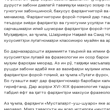
дурусти забони давлатӣ таваҷҷуҳи махсус зоҳир га
гуногуни забоншиносӣ, бахусус фарҳангнигорӣ ва 
менамояд. Фарҳангнигории форсӣ-тоҷикӣ дар таър
теъдоди зиёди фарҳангҳо ва гуногунии усулҳои та
сарчашмаҳои илмӣ шумораи фарҳангҳои форсӣ-тоҷ
Муҳаққиқон, аз ҷумла, Шаҳриёри Нақавӣ ва Саид Н
хусусиятҳои луғатномаҳои классикиро муайян ва а
Бо дарназардошти аҳаммияти таърихӣ ва илмии ф
хусусиятҳои луғавӣ ва фразеологии ин осор баро
муҳим фароҳам меорад. Аз ин рӯ, таҳқиқи масъала
рушди забони адабӣ яке аз вазифаҳои муҳими илм
фарҳангҳои форсӣ-тоҷикӣ, аз ҷумла «Луғати фурс»,
Бо гузашти вақт дар фарҳангномаҳо баробари кали
гирифтанд. Дар асрҳои XVI-XIX фразеология тадр
табдил ёфт ва ҳатто фарҳангҳои махсуси фразеоло
Аз ҷумла, фарҳанги «Мусталаҳот-уш-шуаро» яке а
меравад. Маҳз тавассути ин асар истилоҳи «муст