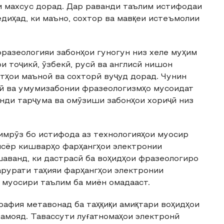
и махсус дорад. Дар раванди таълим истифодаи
диҳад, ки маъно, сохтор ва мавқеи истеъмолии
разеологияи забонҳои гуногун низ хеле муҳим
 тоҷикӣ, ӯзбекӣ, русӣ ва англисӣ нишон
утҳои маъноӣ ва сохторӣ вуҷуд дорад. Чунин
лӣ ва умумизабонии фразеологизмҳо мусоидат
нди тарҷума ва омӯзиши забонҳои хориҷӣ низ
имрӯз бо истифода аз технологияҳои муосир
исёр кишварҳо фарҳангҳои электронии
шаванд, ки дастрасӣ ба воҳидҳои фразеологиро
арурати таҳияи фарҳангҳои электронии
 муосири таълим ба миён омадааст.
афия метавонад ба таҳқиқи амиқтари воҳидҳои
намояд. Тавассути луғатномаҳои электронӣ