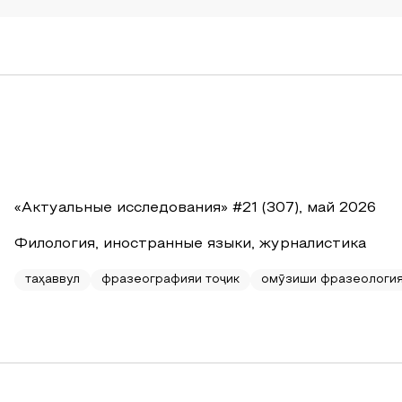
«Актуальные исследования» #21 (307), май 2026
Филология, иностранные языки, журналистика
таҳаввул
фразеографияи тоҷик
омӯзиши фразеологи