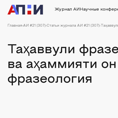
Журнал АИ
Научные конфер
Главная
АИ #21 (307)
Статьи журнала АИ #21 (307)
Таҳаввул
Таҳаввули фраз
ва аҳаммияти о
фразеология