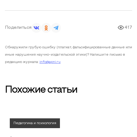
Поделиться
417
Обнаружили грубую ошибку (плагиат, фальсифицированные данные или
иные нарушения научно-издательской этики)? Напишите письмо в
редакцию журнала:
info@apni.ru
Похожие статьи
Педагогика и психология