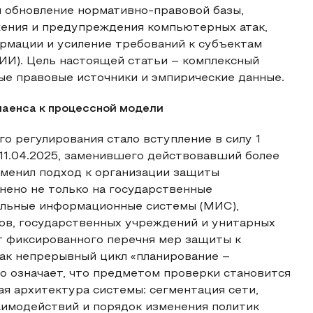
и обновление нормативно-правовой базы,
ения и предупреждения компьютерных атак,
рмации и усиление требований к субъектам
И). Цель настоящей статьи – комплексный
ные правовые источники и эмпирические данные.
лаенса к процессной модели
о регулирования стало вступление в силу 1
11.04.2025, заменившего действовавший более
зменил подход к организации защиты
нено не только на государственные
альные информационные системы (МИС),
ов, государственных учреждений и унитарных
т фиксированного перечня мер защиты к
ак непрерывный цикл «планирование –
о означает, что предметом проверки становится
ая архитектура системы: сегментация сети,
аимодействий и порядок изменения политик