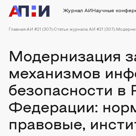
Журнал АИ
Научные конфер
Главная
АИ #21 (307)
Статьи журнала АИ #21 (307)
Модерниз
Модернизация 
механизмов инф
безопасности в 
Федерации: нор
правовые, инст