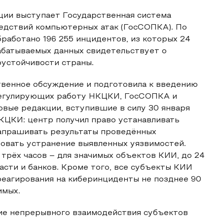
ии выступает Государственная система
едствий компьютерных атак (ГосСОПКА). По
бработано 196 255 инцидентов, из которых 24
абатываемых данных свидетельствует о
устойчивости страны.
венное обсуждение и подготовила к введению
регулирующих работу НКЦКИ, ГосСОПКА и
вые редакции, вступившие в силу 30 января
КЦКИ: центр получил право устанавливать
запрашивать результаты проведённых
ровать устранение выявленных уязвимостей.
трёх часов – для значимых объектов КИИ, до 24
асти и банков. Кроме того, все субъекты КИИ
реагирования на киберинциденты не позднее 90
имых.
ие непрерывного взаимодействия субъектов