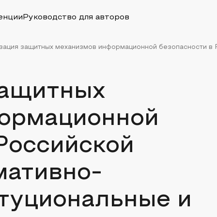
енции
Руководство для авторов
ация защитных механизмов информационной безопасности в Р
защитных
ормационной
Российской
мативно-
итуциональные и