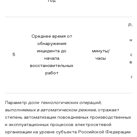
год
и
Рас
те
Среднее время от
на
обнаружения
д
инцидента до
минуты/
5
си
начала
часы
акт
восстановительных
работ
эк
Параметр
доли технологических операций,
выполняемых в автоматическом режиме,
отражает
степень автоматизации повседневных производственных
и эксплуатационных процессов электросетевой
организации на уровне субъекта Российской Федерации.