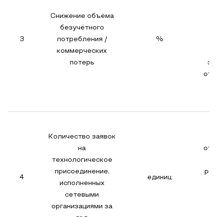
Снижение объёма
безучётного
3
потребления /
%
коммерческих
потерь
эл
отч
Количество заявок
на
отч
технологическое
присоединение,
рее
4
единиц
исполненных
те
сетевыми
п
организациями за
к