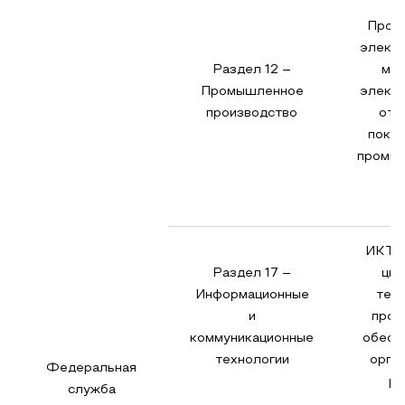
Прои
электр
Раздел 12 –
мо
Промышленное
электр
производство
отд
показ
промы
ИКТ, 
Раздел 17 –
ци
Информационные
техн
и
прог
коммуникационные
обесп
технологии
орга
Федеральная
ре
служба