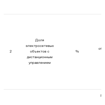
э
Доля
э
электросетевых
объ
2
объектов с
%
дистанционным
тр
управлением
д
Ра
к