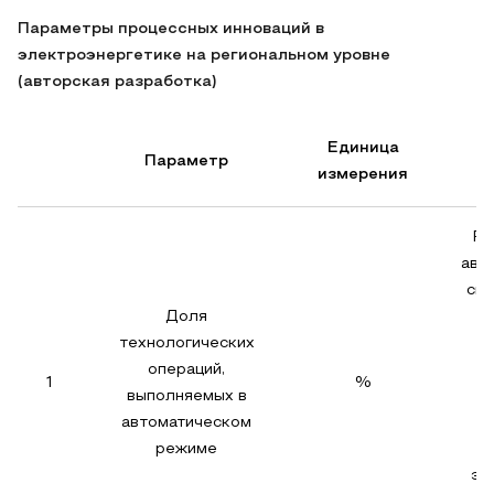
Параметры процессных инноваций в
электроэнергетике на региональном уровне
(авторская разработка)
Единица
Параметр
измерения
Ра
авт
сис
Доля
технологических
операций,
те
1
%
выполняемых в
автоматическом
режиме
д
эк