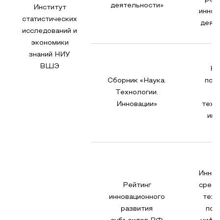
деятельности»
Институт
иннов
статистических
деят
исследований и
экономики
знаний НИУ
ВШЭ
Кр
Сборник «Наука.
пок
Технологии.
н
Инновации»
техн
инн
Иннов
Рейтинг
среда
инновационного
техн
развития
пот