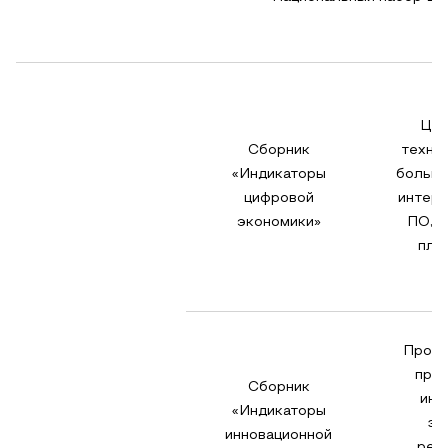
Ци
Сборник
технол
«Индикаторы
больши
цифровой
интерн
экономики»
ПО, 
пла
Проду
про
Сборник
инн
«Индикаторы
за
инновационной
рез