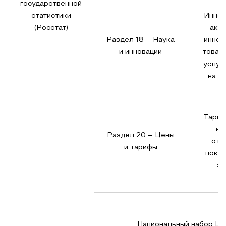
государственной
статистики
Иннов
(Росстат)
акти
Раздел 18 – Наука
иннов
и инновации
товары
услуги
на и
Тариф
вк
Раздел 20 – Цены
отд
и тарифы
показ
эн
Национальный набор Ц