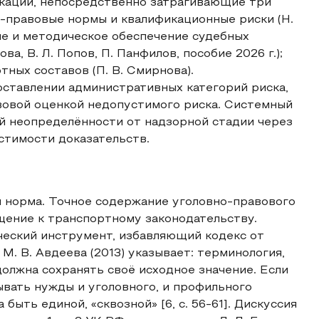
кации, непосредственно затрагивающие три
‑правовые нормы и квалификационные риски (Н.
яние и методическое обеспечение судебных
ва, В. Л. Попов, П. Панфилов, пособие 2026 г.);
ых составов (П. В. Смирнова).
ставлении административных категорий риска,
вовой оценкой недопустимого риска. Системный
й неопределённости от надзорной стадии через
стимости доказательств.
я норма. Точное содержание уголовно-правового
щение к транспортному законодательству.
ческий инструмент, избавляющий кодекс от
. В. Авдеева (2013) указывает: терминология,
должна сохранять своё исходное значение. Если
ывать нужды и уголовного, и профильного
быть единой, «сквозной» [6, с. 56-61]. Дискуссия