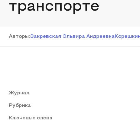
транспорте
Автор
ы
:
Закревская Эльвира Андреевна
Корешкин
Журнал
Рубрика
Ключевые слова