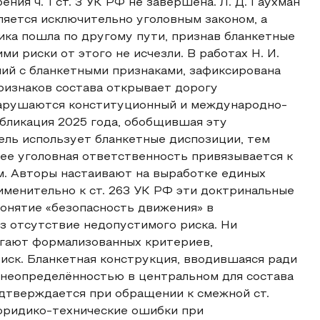
ния ч. 1 ст. 3 УК РФ не завершена. Л. Д. Гаухман
ляется исключительно уголовным законом, а
ика пошла по другому пути, признав бланкетные
 риски от этого не исчезли. В работах Н. И.
ий с бланкетными признаками, зафиксирована
ризнаков состава открывает дорогу
Нарушаются конституционный и международно-
бликация 2025 года, обобщившая эту
тель использует бланкетные диспозиции, тем
ее уголовная ответственность привязывается к
. Авторы настаивают на выработке единых
рименительно к ст. 263 УК РФ эти доктринальные
онятие «безопасность движения» в
з отсутствие недопустимого риска. Ни
агают формализованных критериев,
ск. Бланкетная конструкция, вводившаяся ради
 неопределённостью в центральном для состава
дтверждается при обращении к смежной ст.
й юридико-технические ошибки при