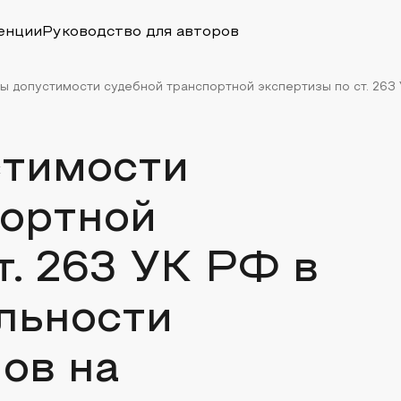
енции
Руководство для авторов
 допустимости судебной транспортной экспертизы по ст. 263 У
стимости
портной
т. 263 УК РФ в
льности
ов на