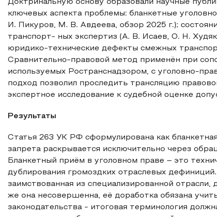
Доктринальную основу образовали научные публи
ключевых аспекта проблемы: бланкетные уголовно
И. Пикуров, М. В. Авдеева, обзор 2025 г.); состо
транспорт‑ ных экспертиз (А. В. Исаев, О. Н. Худяко
юридико‑технические дефекты смежных транспортн
Сравнительно‑правовой метод применён при сопо
используемых Ространснадзором, с уголовно‑пра
подход позволил проследить трансляцию правово
экспертное исследование к судебной оценке допу
Результаты
Статья 263 УК РФ сформулирована как бланкетна
запрета раскрывается исключительно через обра
Бланкетный приём в уголовном праве – это техни
дублирования громоздких отраслевых дефиниций. М
заимствованная из специализированной отрасли, 
же она несовершенна, её доработка обязана учит
законодательства - итоговая терминология должна 