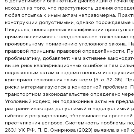
о допустимости бланкетных диспозиций с точки зре
исходил из того, что преступность деяния опреде
любая отсылка к иным актам неправомерна. Практ
конструкции допустимыми, однако порождаемые ими
Пикурова, посвящённых квалификации преступлен
прямая зависимость: неоднозначное толкование п
произвольному применению уголовного закона. 
правовой принципы правовой определённости. Пу
проблематику, добавляет: чем активнее законода
выше риск квалификационных ошибок и тем сильн
подзаконным актам и ведомственным инструкциям
критериев толкования таких норм [5, с. 32-35]. П
риски материализуются в конкретной проблеме. П
транспортном законодательстве определено чере
Уголовный кодекс, ни подзаконные акты не предл
разграничивающих допустимый и недопустимый ри
гибкости регулирования, оборачивается правовой
преступления вопросе. Системность проблемы по
263.1 УК РФ. П. В. Смирнова (2023) выявила в не