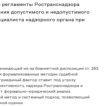
в регламенты Ространснадзора
ния допустимого и недопустимого
ециалиста надзорного органа при
зникающей из-за бланкетной диспозиции ст. 263
ия формализованных методик судебной
 триединый фактор ставит под угрозу
фективность надзора Ространснадзора и
т формально-юридический анализ,
ой метод и системный подход, позволяющий
ной оценки.