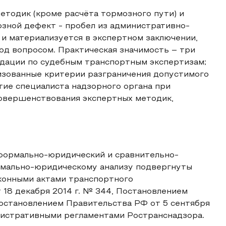
етодик (кроме расчёта тормозного пути) и
озной дефект - пробел из административно-
и материализуется в экспертном заключении,
под вопросом. Практическая значимость – три
дации по судебным транспортным экспертизам;
изованные критерии разграничения допустимого
тие специалиста надзорного органа при
совершенствования экспертных методик,
формально-юридический и сравнительно-
рмально-юридическому анализу подвергнуты
аконными актами транспортного
 18 декабря 2014 г. № 344, Постановлением
Постановлением Правительства РФ от 5 сентября
нистративными регламентами Ространснадзора.