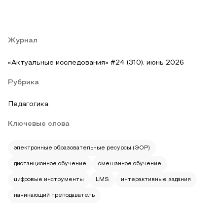
Журнал
«Актуальные исследования» #24 (310), июнь 2026
Рубрика
Педагогика
Ключевые слова
электронные образовательные ресурсы (ЭОР)
дистанционное обучение
смешанное обучение
цифровые инструменты
LMS
интерактивные задания
начинающий преподаватель