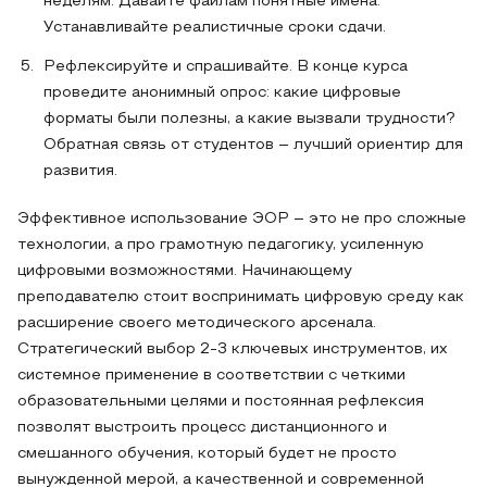
неделям. Давайте файлам понятные имена.
Устанавливайте реалистичные сроки сдачи.
Рефлексируйте и спрашивайте. В конце курса
проведите анонимный опрос: какие цифровые
форматы были полезны, а какие вызвали трудности?
Обратная связь от студентов – лучший ориентир для
развития.
Эффективное использование ЭОР – это не про сложные
технологии, а про грамотную педагогику, усиленную
цифровыми возможностями. Начинающему
преподавателю стоит воспринимать цифровую среду как
расширение своего методического арсенала.
Стратегический выбор 2-3 ключевых инструментов, их
системное применение в соответствии с четкими
образовательными целями и постоянная рефлексия
позволят выстроить процесс дистанционного и
смешанного обучения, который будет не просто
вынужденной мерой, а качественной и современной