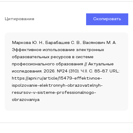
Цитирование
Скопировать
Маркова Ю. Н., Барабашев С. В., Васянович М. А.
Эффективное использование электронных
образовательных ресурсов в системе
профессионального образования // Актуальные
исследования. 2026. №24 (310). Ч.II. С. 85-87. URL:
https://apni.ru/article/15479-effektivnoe-
ispolzovanie-elektronnyh-obrazovatelnyh-
resursov-v-sisteme-professionalnogo-
obrazovaniya