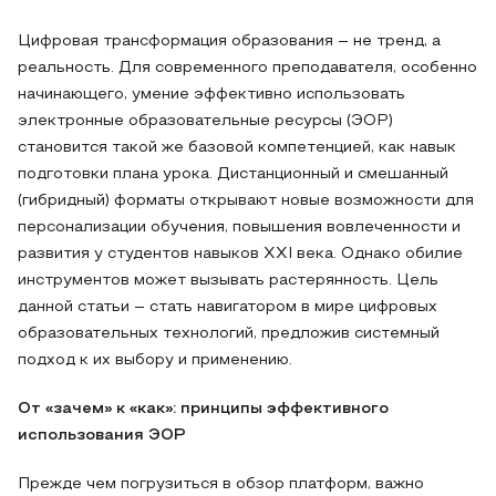
Цифровая трансформация образования – не тренд, а
реальность. Для современного преподавателя, особенно
начинающего, умение эффективно использовать
электронные образовательные ресурсы (ЭОР)
становится такой же базовой компетенцией, как навык
подготовки плана урока. Дистанционный и смешанный
(гибридный) форматы открывают новые возможности для
персонализации обучения, повышения вовлеченности и
развития у студентов навыков XXI века. Однако обилие
инструментов может вызывать растерянность. Цель
данной статьи – стать навигатором в мире цифровых
образовательных технологий, предложив системный
подход к их выбору и применению.
От «зачем» к «как»: принципы эффективного
использования ЭОР
Прежде чем погрузиться в обзор платформ, важно