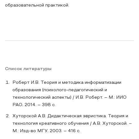
образовательной практикой.
Список литературы
Роберт И.В. Теория и методика информатизации
образования (психолого-педагогический и
технологический аспекты) / И.В. Роберт. – М.: ИИО
РАО, 2014. – 398 с.
Хуторской А.В. Дидактическая эвристика. Теория и
технология креативного обучения / А.В. Хуторской. –
М.: Изд-во МГУ, 2003. – 416 с.