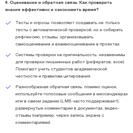
4. Оценивание и обратная связь. Как проверить
знания эффективно и сэкономить время?
Тесты и опросы: позволяют создавать не только
тесты с автоматической проверкой, но и собирать
рефлексию, отзывы, организовывать
самооценивание и взаимооценивание в проектах.
Системы проверки на оригинальность: незаменимы
для проверки письменных работ (рефератов, эссе).
Помогают учить студентов академической
честности и правилам цитирования.
Разнообразная обратная связь: помимо оценок,
используйте голосовые сообщения в мессенджерах
или в самом задании (LMS часто поддерживает),
развернутые комментарии в документах, видео-
отзывы (например, через запись экрана с
комментариями).