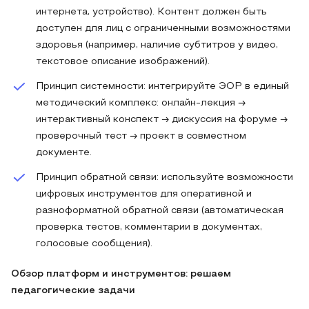
интернета, устройство). Контент должен быть
доступен для лиц с ограниченными возможностями
здоровья (например, наличие субтитров у видео,
текстовое описание изображений).
Принцип системности: интегрируйте ЭОР в единый
методический комплекс: онлайн-лекция →
интерактивный конспект → дискуссия на форуме →
проверочный тест → проект в совместном
документе.
Принцип обратной связи: используйте возможности
цифровых инструментов для оперативной и
разноформатной обратной связи (автоматическая
проверка тестов, комментарии в документах,
голосовые сообщения).
Обзор платформ и инструментов: решаем
педагогические задачи