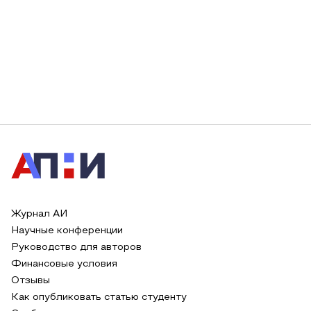
Журнал АИ
Научные конференции
Руководство для авторов
Финансовые условия
Отзывы
Как опубликовать статью студенту