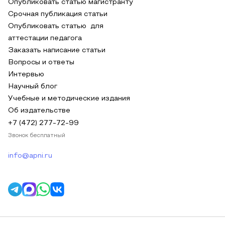
Опубликовать статью магистранту
Срочная публикация статьи
Опубликовать статью для
аттестации педагога
Заказать написание статьи
Вопросы и ответы
Интервью
Научный блог
Учебные и методические издания
Об издательстве
+7 (472) 277-72-99
Звонок бесплатный
info@apni.ru