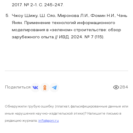
2017. № 2-1. С. 245-247.
Чжоу Шижу, Ш. Сяо, Миронова Л.И., Фомин Н.И., Чэнь
Янян. Применение технологий информационного
моделирования в «зеленом» строительстве: обзор
зарубежного опыта // ИВД. 2024. № 7 (115).
Поделиться
284
Обнаружили грубую ошибку (плагиат, фальсифицированные данные или
иные нарушения научно-издательской этики)? Напишите письмо в
редакцию журнала:
info@apni.ru