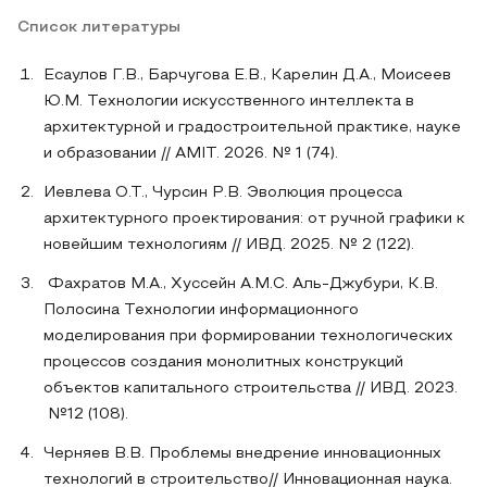
Список литературы
Есаулов Г.В., Барчугова Е.В., Карелин Д.А., Моисеев
Ю.М. Технологии искусственного интеллекта в
архитектурной и градостроительной практике, науке
и образовании // AMIT. 2026. № 1 (74).
Иевлева О.Т., Чурсин Р.В. Эволюция процесса
архитектурного проектирования: от ручной графики к
новейшим технологиям // ИВД. 2025. № 2 (122).
Фахратов М.А., Хуссейн А.М.С. Аль-Джубури, К.В.
Полосина Технологии информационного
моделирования при формировании технологических
процессов создания монолитных конструкций
объектов капитального строительства // ИВД. 2023.
№12 (108).
Черняев В.В. Проблемы внедрение инновационных
технологий в строительство// Инновационная наука.