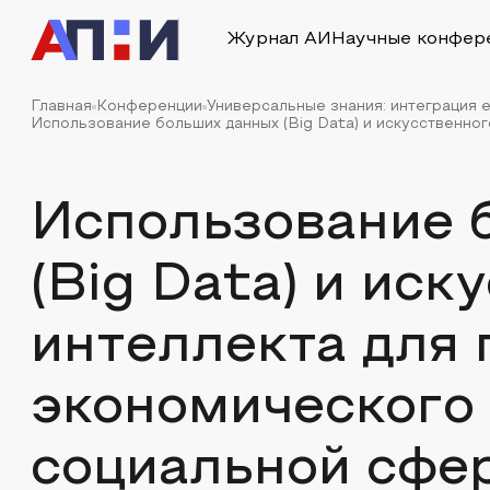
Журнал АИ
Научные конфер
Главная
Конференции
Универсальные знания: интеграция е
Использование больших данных (Big Data) и искусственного
Использование 
(Big Data) и иск
интеллекта для 
экономического 
социальной сфе