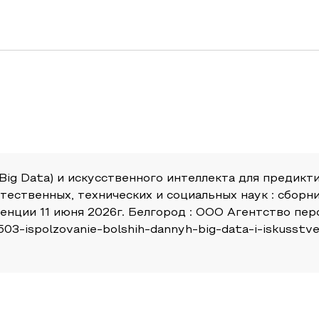
Big Data) и искусственного интеллекта для предикт
стественных, технических и социальных наук : сборн
ции 11 июня 2026г. Белгород : ООО Агентство пер
/15503-ispolzovanie-bolshih-dannyh-big-data-i-iskusst