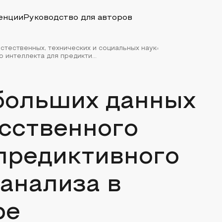
енции
Руководство для авторов
стественных, технических и социальных наук
 интеллекта для предикти...
больших данных
усственного
предиктивного
анализа в
ре