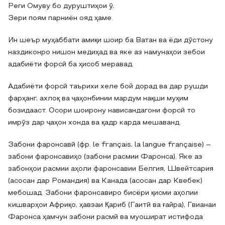
Реги Омуву бо дуруштиҳои ӯ,
Зери поям парниён ояд ҳаме.
Ин шеър муҳаббати амиқи шоир ба Ватан ва ёди дӯстону
наздиконро нишон медиҳад ва яке аз намунаҳои зебои
адабиёти форсӣ ба ҳисоб меравад.
Адабиёти форсӣ таърихи хеле бой дорад ва дар рушди
фарҳанг, ахлоқ ва ҷаҳонбинии мардум нақши муҳим
бозидааст. Осори шоирону нависандагони форсӣ то
имрӯз дар ҷаҳон хонда ва қадр карда мешаванд.
Забони фаронсавӣ (фр. le français, la langue française) –
забони фаронсавиҳо (забони расмии Фаронса). Яке аз
забонҳои расмии аҳоли фаронсавии Белгия, Швейтсария
(асосан дар Романдия) ва Канада (асосан дар Квебек)
мебошад. Забони фаронсавиро бисёри қисми аҳолии
кишварҳои Африқо, ҳавзаи Қариб (Гаитӣ ва ғайра), Гвианаи
Фаронса ҳамчун забони расмӣ ва муошират истифода