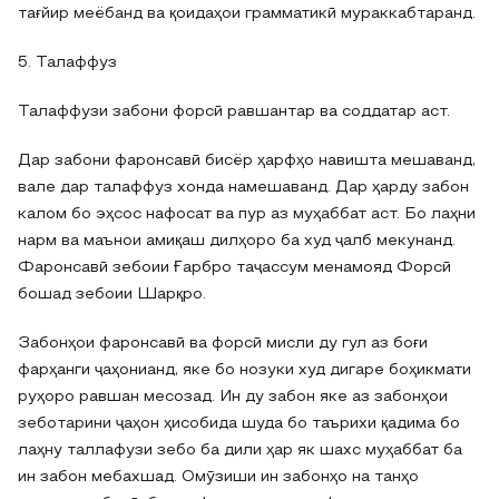
тағйир меёбанд ва қоидаҳои грамматикӣ мураккабтаранд.
5. Талаффуз
Талаффузи забони форсӣ равшантар ва соддатар аст.
Дар забони фаронсавӣ бисёр ҳарфҳо навишта мешаванд,
вале дар талаффуз хонда намешаванд. Дар ҳарду забон
калом бо эҳсос нафосат ва пур аз муҳаббат аст. Бо лаҳни
нарм ва маънои амиқаш дилҳоро ба худ ҷалб мекунанд.
Фаронсавӣ зебоии Ғарбро таҷассум менамояд Форсӣ
бошад зебоии Шарқро.
Забонҳои фаронсавӣ ва форсӣ мисли ду гул аз боғи
фарҳанги ҷаҳонианд, яке бо нозуки худ дигаре боҳикмати
руҳоро равшан месозад. Ин ду забон яке аз забонҳои
зеботарини ҷаҳон ҳисобида шуда бо таърихи қадима бо
лаҳну таллафузи зебо ба дили ҳар як шахс муҳаббат ба
ин забон мебахшад. Омӯзиши ин забонҳо на танҳо