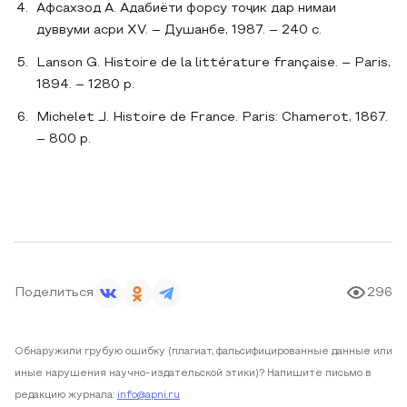
Афсахзод А. Адабиёти форсу тоҷик дар нимаи
дуввуми асри XV. – Душанбе, 1987. – 240 с.
Lanson G. Histoire de la littérature française. – Paris,
1894. – 1280 p.
Michelet J. Histoire de France. Paris: Chamerot, 1867.
– 800 p.
Поделиться
296
Обнаружили грубую ошибку (плагиат, фальсифицированные данные или
иные нарушения научно-издательской этики)? Напишите письмо в
редакцию журнала:
info@apni.ru