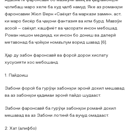
Адабиёти фаронсавӣ бо мазмуни амиқ ва қаҳрамонҳои
ҷолибаш маро хеле ба худ ҷалб намуд. Яке аз романҳои
фаронсавии Жюл Верн «Саёҳат ба маркази замин», аст,
ки маро бисёр ба ҷаҳони фантазия ва илм бурд. Мавзӯи
асосӣ – саёҳат, кашфиёт ва ҷасорати инсон мебошад.
Роман нишон медиҳад, ки инсон бо дониш ва далерӣ
метавонад ба ҷойҳои номаълум ворид шавад [6].
Ҳар ду забон фаронсавӣ ва форсӣ дорои хислату
хусусияти хос мебошанд.
1. Пайдоиш
Забони форсӣ ба гурӯҳи забонҳои эронӣ дохил мешавад
ва аз забонҳои қадимаи эронӣ пайдо шудааст.
Забони фаронсавӣ ба гурӯҳи забонҳои романӣ дохил
мешавад ва аз Забони лотинӣ ба вуҷуд омадааст.
2. Хат (алифбо)