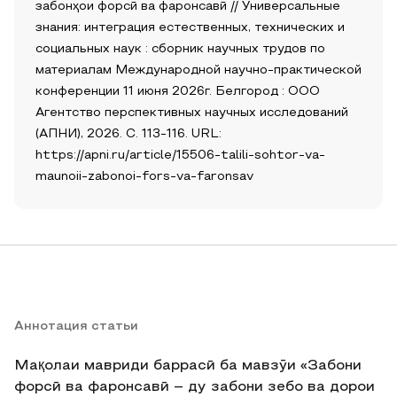
забонҳои форсӣ ва фаронсавӣ // Универсальные
знания: интеграция естественных, технических и
социальных наук : сборник научных трудов по
материалам Международной научно-практической
конференции 11 июня 2026г. Белгород : ООО
Агентство перспективных научных исследований
(АПНИ), 2026. С. 113-116. URL:
https://apni.ru/article/15506-talili-sohtor-va-
maunoii-zabonoi-fors-va-faronsav
Аннотация статьи
Мақолаи мавриди баррасӣ ба мавзӯи «Забони
форсӣ ва фаронсавӣ – ду забони зебо ва дорои