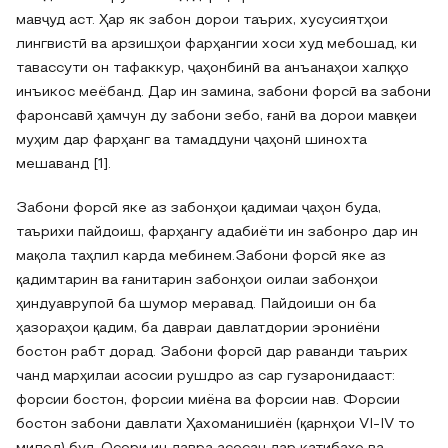
мавҷуд аст. Ҳар як забон дорои таърих, хусусиятҳои
лингвистӣ ва арзишҳои фарҳангии хоси худ мебошад, ки
тавассути он тафаккур, ҷаҳонбинӣ ва анъанаҳои халқҳо
инъикос меёбанд. Дар ин замина, забони форсӣ ва забони
фаронсавӣ ҳамчун ду забони зебо, ғанӣ ва дорои мавқеи
муҳим дар фарҳанг ва тамаддуни ҷаҳонӣ шинохта
мешаванд [1].
Забони форсӣ яке аз забонҳои қадимаи ҷаҳон буда,
таърихи пайдоиш, фарҳангу адабиёти ин забонро дар ин
мақола таҳлил карда мебинем.Забони форсӣ яке аз
қадимтарин ва ғанитарин забонҳои оилаи забонҳои
ҳиндуаврупоӣ ба шумор меравад. Пайдоиши он ба
ҳазораҳои қадим, ба давраи давлатдории эрониёни
бостон рабт дорад. Забони форсӣ дар раванди таърих
чанд марҳилаи асосии рушдро аз сар гузаронидааст:
форсии бостон, форсии миёна ва форсии нав. Форсии
бостон забони давлати Ҳахоманишиён (қарнҳои VI-IV то