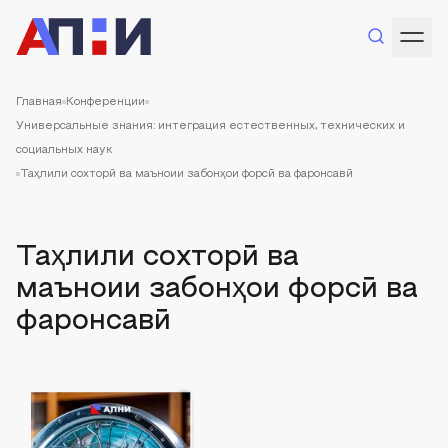
Главная
Конференции
Универсальные знания: интеграция естественных, технических и
социальных наук
Таҳлили сохторӣ ва маъноии забонҳои форсӣ ва фаронсавӣ
Таҳлили сохторӣ ва
маъноии забонҳои форсӣ ва
фаронсавӣ