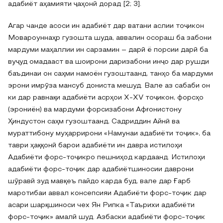
адабиёт аҳамияти ҷаҳонӣ дорад [2; 3].
Агар чанде асоси ин адабиёт дар ватани аслии тоҷикон
Мовароуннаҳр гузошта шуда, аввалин осораш ба забони
мардуми маҳаллии ин сарзамин – дарӣ ё порсии дарӣ ба
вуҷуд омадааст ва шоирони даризабони инҷо дар рушди
баъдинаи он саҳми намоён гузоштаанд, танҳо ба мардуми
эрони имрӯза мансуб дониста мешуд. Вале аз сабаби он
ки дар равнақи адабиёти асрҳои X-XV тоҷикон, форсҳо
(эрониён) ва мардуми форсизабони Афғонистону
Ҳиндустон саҳм гузоштаанд, Садриддин Айнӣ ва
мураттибону муҳаррирони «Намунаи адабиёти тоҷик», ба
таври ҳаққонӣ барои адабиёти ин давра истилоҳи
Адабиёти форс-тоҷикро пешниҳод кардаанд. Истилоҳи
адабиёти форс-тоҷик дар адабиётшиносии даврони
шӯравӣ зуд мавқеъ пайдо карда буд, вале дар Ғарб
маротибаи аввал консепсияи Адабиёти форс-тоҷик дар
асари шарқшиноси чех Ян Рипка «Таърихи адабиёти
форс-тоҷик» амалӣ шуд. Азбаски адабиёти форс-тоҷик