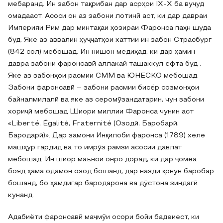
мебаранд. Ин забон тақрибан дар асрҳои IX-X ба вуҷуд
омадааст. Асоси он аз забони лотинӣ аст, ки дар давраи
Империяи Рим дар минтақаи ҳозираи Фаронса паҳн шуда
буд. Яке аз аввалин ҳуҷҷатҳои хаттии ин забон Страсбург
(842 сол) мебошад. Ин нишон медиҳад, ки дар ҳамин
давра забони фаронсавӣ аллакай ташаккул ёфта буд .
Яке аз забонҳои расмии СММ ва ЮНЕСКО мебошад.
Забони фаронсавӣ – забони расмии бисёр созмонҳои
байналмилалӣ ва яке аз серомӯзандатарин, чун забони
хориҷӣ мебошад Шиори миллии Фаронса чунин аст
«Liberté, Égalité, Fraternité (Озодӣ, Баробарӣ,
Бародарӣ)». Дар замони Инқилоби фаронса (1789) хеле
машҳур гардид ва то имрӯз рамзи асосии давлат
мебошад. Ин шиор маънои онро дорад, ки дар ҷомеа
бояд ҳама одамон озод бошанд, дар назди қонун баробар
бошанд, бо ҳамдигар бародарона ва дӯстона зиндагӣ
кунанд.
Адабиёти фаронсавӣ маҷмӯи осори бойи бадеиест, ки