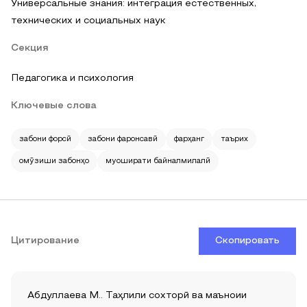
Универсальные знания: интеграция естественных,
технических и социальных наук
Секция
Педагогика и психология
Ключевые слова
забони форсӣ
забони фаронсавӣ
фарҳанг
таърих
омӯзиши забонҳо
муоширати байналмилалӣ
Цитирование
Скопировать
Абдуллаева М.. Таҳлили сохторӣ ва маъноии