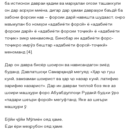
ба истиснои давраи қадим ва марҳалаи оғози ташаккули
он дар асрҳои миёна, дигар дар ҳамаи давраҳои баъдӣ ба
забони форсии нав – форсии дарӣ навишта шудааст, онро
маъмулан бо номҳои «адабиёти форсӣ» ё «адабиёти
форсии дарӣ» ё «адабиёти форсии тоҷикӣ» ё «адабиёти
тоҷик» зикр менамоянд. Бинобар ин адабиёти форс-
тоҷикро имрӯз бештар «адабиёти форсӣ-тоҷикӣ»
меноманд [4].
Дар он давра бисёр шоирон ва нависандагон зиёд
буданд. Давлатшоҳи Самарқандӣ мегуяд: «Ҳар ҷо гуш
кунӣ, замзамаи шоирист ва ҳар ҷо назар кунӣ, латифию
зарифию назарист». Дар ин давраи тиллоӣ боз яке аз
шоири машҳури форс Абуабдуллоҳи Рудакӣ буд,ки ӯро
«падари шеъри форсӣ» мегуфтанд. Яке аз шеъри
машҳури ӯ:
Бӯйи ҷӯйи Мӯлиён ояд ҳаме,
Ёди ёри меҳрубон ояд ҳаме.