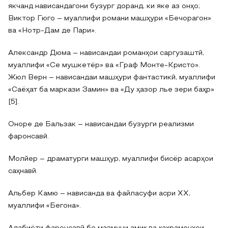
якчанд нависандагони бузург доранд, ки яке аз онҳо;
Виктор Гюго – муаллифи романи машҳури «Бечорагон»
ва «Нотр-Дам де Пари».
Александр Дюма – нависандаи романҳои саргузаштӣ,
муаллифи «Се мушкетёр» ва «Граф Монте-Кристо».
Жюл Верн – нависандаи машҳури фантастикӣ, муаллифи
«Саёҳат ба маркази Замин» ва «Ду ҳазор лье зери баҳр»
[5].
Оноре де Бальзак – нависандаи бузурги реализми
фаронсавӣ.
Молйер – драматурги машҳур, муаллифи бисёр асарҳои
саҳнавӣ.
Альбер Камю – нависанда ва файласуфи асри XX,
муаллифи «Бегона».