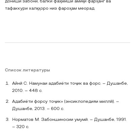
дониши забонӣ, балки фаҳмиши амиқи фарҳанг ва
тафаккури халқҳоро низ фароҳам меорад.
Список литературы
Айнӣ С. Намунаи адабиёти тоҷик ва форс. – Душанбе,
2010. – 448 с.
Адабиёти форсу тоҷик» (энсиклопедияи миллӣ). –
Душанбе, 2013. – 600 с.
Норматов М. Забоншиносии умумӣ. – Душанбе, 1991.
– 320 с.