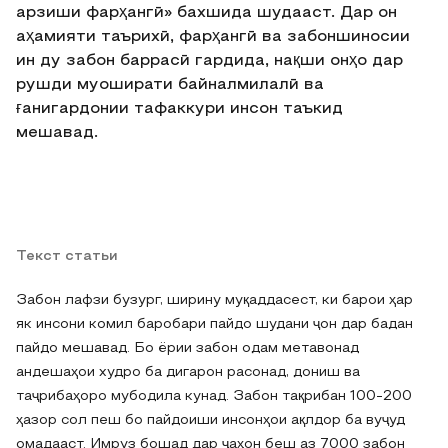
арзиши фарҳангӣ» бахшида шудааст. Дар он
аҳамияти таърихӣ, фарҳангӣ ва забоншиносии
ин ду забон баррасӣ гардида, нақши онҳо дар
рушди муоширати байналмилалӣ ва
ғанигардонии тафаккури инсон таъкид
мешавад.
Текст статьи
Забон лафзи бузург, ширину муқаддасест, ки барои ҳар
як инсони комил баробари пайдо шудани ҷон дар бадан
пайдо мешавад. Бо ёрии забон одам метавонад
андешаҳои худро ба дигарон расонад, дониш ва
таҷрибаҳоро мубодила кунад. Забон тақрибан 100-200
ҳазор сол пеш бо пайдоиши инсонҳои ақлдор ба вуҷуд
омадааст. Имруз бошад дар ҷаҳон беш аз 7000 забон