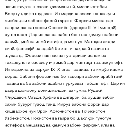
милод) буд. Осори ин давра асосан дар катибаҳо ва
навиштаҷоти шоҳони ҳахоманишӣ, мисли катибаи
Бесутун, ҳифз шудааст. Ин марҳила асоси ташаккули
минбаъдаи забони форсӣ гардид. Форсии миёна дар
давраи давлатдории Сосониён (қарнҳои III-VII милодӣ)
рушд кард. Дар ин давра забон бештар ҳамчун забони
расмӣ, динӣ ва илмӣ истифода мешуд. Матнҳои зиёди
динӣ, фалсафӣ ва адабӣ бо хатти паҳлавӣ навишта
шудаанд. Форсии нав пас аз густариши ислом ва
таҳаввулоти сиёсиву иҷтимоӣ дар минтақа ташаккул ёфт.
Ин марҳила аз асрҳои IX-X оғоз гардида, то имрӯз идома
дорад. Забони форсии нав бо таъсири забони арабӣ ғанӣ
гардид ва ба забони адабии пурқувват табдил ёфт. Дар ин
давра шоирону донишмандон, аз ҷумла Рӯдакӣ,
Фирдавсӣ, Саъдӣ, Ҳофиз ва дигарон, ба рушди забон
саҳми бузург гузоштанд. Имрӯз забони форсӣ дар
кишварҳое чун Эрон, Афғонистон ва Тоҷикистон
Ӯзбекистон, Покистон ва ғайра бо шаклҳои гуногун
истифода мешавад ва ҳамчун забони фарҳанг, илм ва