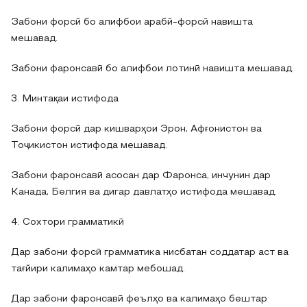
Забони форсӣ бо алифбои арабӣ-форсӣ навишта
мешавад.
Забони фаронсавӣ бо алифбои лотинӣ навишта мешавад.
3. Минтақаи истифода
Забони форсӣ дар кишварҳои Эрон, Афғонистон ва
Тоҷикистон истифода мешавад.
Забони фаронсавӣ асосан дар Фаронса, инчунин дар
Канада, Белгия ва дигар давлатҳо истифода мешавад.
4. Сохтори грамматикӣ
Дар забони форсӣ грамматика нисбатан соддатар аст ва
тағйири калимаҳо камтар мебошад.
Дар забони фаронсавӣ феълҳо ва калимаҳо бештар