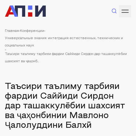
Главная
Конференции
Универсальные знания: интеграция естественных, технических и
социальных наук
Таъсири таълиму тарбияи фардии Саййиди Сирдон дар ташаккулёбии
шахсият ва ҷаҳонб...
Таъсири таълиму тарбияи
фардии Саййиди Сирдон
дар ташаккулёбии шахсият
ва ҷаҳонбинии Мавлоно
Ҷалолуддини Балхӣ