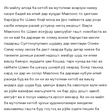
Ин майлу алоқа ба китоб ва мутолиаи асарҳои назму
насри бадеӣ ва илмӣ дар вуҷуди Мавлоно то ҳангоми
бархӯрд бо Шамс боқӣ монд ва ӯро пайваста дар роҳи
касби илмҳои расмӣ устувор нигоҳ медошт. Вақте
Мавлоно бо Шамс вохӯрду ҳамсуҳбат гашт, новобаста аз
он ки вай ба дараҷаи як олиму воизи барҷастае мисли
падараш Султонулуламо шудаву дар минтақаи Осиёи
Сағир ному овоза ба даст оварда буду дигар ниёзе ба
такмили дониши расмӣ надошт, маҷбур шуд, ки илми
ваъзу баёнро, муддате ҳам бошад, тарк кунад ва пас аз
ғайбати Шамс ба шеъру шоирӣ рӯ оварад. Бояд таъкид
кард, ки дар ин солҳо Мавлоно ба дараҷаи нубуғи илмӣ
расида буд ва бо он ки аз мутолиаи китоб ва ваъзу
андарз дур шуда буд, ҳамчун фақеҳ ба саволҳои аҳли ниёз
аз рӯйи вазифаю масъулияте, ки бар дӯш дошт, ҷавоб
мегуфт ва ё посух навишта ирсол мекард. Аз он ки майл
ба мутолиаи китоб ҷузъи ҷудоинопазири зиндагии
маънавияш гашта буд, гоҳ гоҳ аз рӯйи одати пешин ба