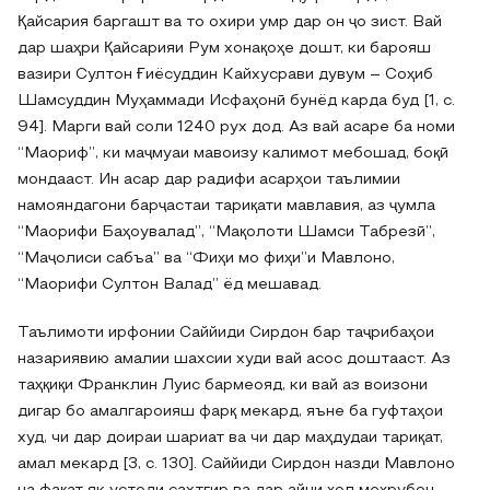
Қайсария баргашт ва то охири умр дар он ҷо зист. Вай
дар шаҳри Қайсарияи Рум хонақоҳе дошт, ки барояш
вазири Султон Ғиёсуддин Кайхусрави дувум – Соҳиб
Шамсуддин Муҳаммади Исфаҳонӣ бунёд карда буд [1, c.
94]. Марги вай соли 1240 рух дод. Аз вай асаре ба номи
“Маориф”, ки маҷмуаи мавоизу калимот мебошад, боқӣ
мондааст. Ин асар дар радифи асарҳои таълимии
намояндагони барҷастаи тариқати мавлавия, аз ҷумла
“Маорифи Баҳоувалад”, “Мақолоти Шамси Табрезӣ”,
“Маҷолиси сабъа” ва “Фиҳи мо фиҳи”и Мавлоно,
“Маорифи Султон Валад” ёд мешавад.
Таълимоти ирфонии Саййиди Сирдон бар таҷрибаҳои
назариявию амалии шахсии худи вай асос доштааст. Аз
таҳқиқи Франклин Луис бармеояд, ки вай аз воизони
дигар бо амалгароияш фарқ мекард, яъне ба гуфтаҳои
худ, чи дар доираи шариат ва чи дар маҳдудаи тариқат,
амал мекард [3, c. 130]. Саййиди Сирдон назди Мавлоно