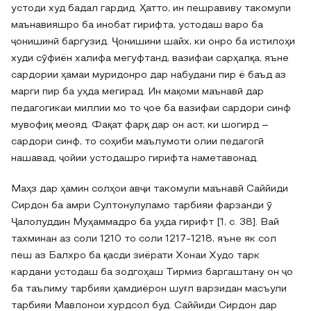
устоди худ бадал гардид. Ҳатто, ин пешравиву такомули
маънавияшро ба инобат гирифта, устодаш варо ба
ҷонишинӣ баргузид. Ҷонишини шайх, ки онро ба истилоҳи
худи сӯфиён халифа мегуфтанд, вазифаи сарҳалқа, яъне
сардории ҳамаи муридонро дар набудани пир ё баъд аз
марги пир ба уҳда мегирад. Ин мақоми маънавӣ дар
педагогикаи миллии мо то ҷое ба вазифаи сардори синф
мувофиқ меояд. Фақат фарқ дар он аст, ки шогирд –
сардори синф, то соҳиби маълумоти олии педагогӣ
нашавад, ҷойии устодашро гирифта наметавонад.
Маҳз дар ҳамин солҳои авҷи такомули маънавӣ Саййиди
Сирдон ба амри Султонулуламо тарбияи фарзанди ӯ
Ҷалолуддин Муҳаммадро ба уҳда гирифт [1, c. 38]. Вай
тахминан аз соли 1210 то соли 1217‐1218, яъне як сол
пеш аз Балхро ба қасди зиёрати Хонаи Худо тарк
кардани устодаш ба зодгоҳаш Тирмиз баргаштану он ҷо
ба таълиму тарбияи ҳамдиёрон шуғл варзидан масъули
тарбияи Мавлонои хурдсол буд. Саййиди Сирдон дар