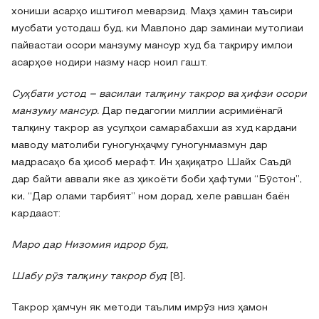
хониши асарҳо иштиғол меварзид. Маҳз ҳамин таъсири
мусбати устодаш буд, ки Мавлоно дар заминаи мутолиаи
пайвастаи осори манзуму мансур худ ба тақриру имлои
асарҳое нодири назму наср ноил гашт.
Суҳбати устод – василаи талқину такрор ва ҳифзи осори
манзуму мансур.
Дар педагогии миллии асримиёнагӣ
талқину такрор аз усулҳои самарабахши аз худ кардани
маводу матолиби гуногунҳаҷму гуногунмазмун дар
мадрасаҳо ба ҳисоб мерафт. Ин ҳақиқатро Шайх Саъдӣ
дар байти аввали яке аз ҳикоёти боби ҳафтуми “Бӯстон”,
ки, “Дар олами тарбият” ном дорад, хеле равшан баён
кардааст:
Маро дар Низомия идрор буд,
Шабу рӯз талқину такрор буд
[8]
.
Такрор ҳамчун як методи таълим имрӯз низ ҳамон