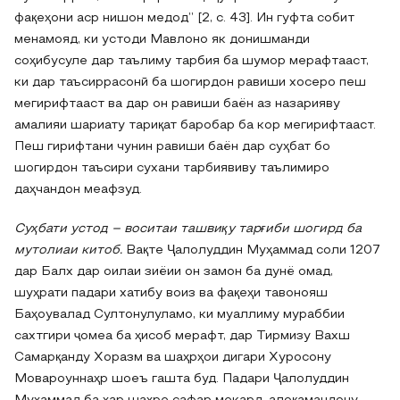
фақеҳони аср нишон медод” [2, с. 43]. Ин гуфта собит
менамояд, ки устоди Мавлоно як донишманди
соҳибусуле дар таълиму тарбия ба шумор мерафтааст,
ки дар таъсиррасонӣ ба шогирдон равиши хосеро пеш
мегирифтааст ва дар он равиши баён аз назарияву
амалияи шариату тариқат баробар ба кор мегирифтааст.
Пеш гирифтани чунин равиши баён дар суҳбат бо
шогирдон таъсири сухани тарбиявиву таълимиро
даҳчандон меафзуд.
Суҳбати устод – воситаи ташвиқу тарғиби шогирд ба
мутолиаи китоб.
Вақте Ҷалолуддин Муҳаммад соли 1207
дар Балх дар оилаи зиёии он замон ба дунё омад,
шуҳрати падари хатибу воиз ва фақеҳи тавонояш
Баҳоувалад Султонулуламо, ки муаллиму мураббии
сахтгири ҷомеа ба ҳисоб мерафт, дар Тирмизу Вахш
Самарқанду Хоразм ва шаҳрҳои дигари Хуросону
Мовароуннаҳр шоеъ гашта буд. Падари Ҷалолуддин