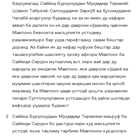
Баҳоувалад, Саййид Бурҳонуддин Муҳаққиқи Тирмизӣ,
Шамси Табрезӣ, Салоҳуддини Заркӯб ва Ҳусомуддини
Чалабӣ асаргузор будаанд, ки аз ин миён ду нафари
аввал ба далели он ки дар даврони кӯдакиву ҷавонии
Мавлоно бевосита масъулияти устодиву
раҳнамоияшро бар уҳда гирифтаанд, саҳми бештар
доранд. Аз байни ин ду нафар нуфузи бештар дар
ташаккулёбии шахсияту орову афкори Мавлоно ба
Саййиди Сирдон мутааллиқ аст, зеро вай дар ду
марҳала аз зиндагии Мавлоно, яке даврони кӯдакӣ ва
яке даврони ҷавонӣ, ки ҳар ду давра ҳам марҳалаҳои
муҳимми шаклгирии ҷаҳони андешаи инсон ба ҳисоб
меравад, ба Мавлоно ҳаққи устодӣ дошта, раҳнамоии
писари Султонулуламои устодашро ба ҳайси шогирди
вафодор уҳдадор будааст.
Саййид Бурҳонуддин Муҳаққиқи Тирмизии маъруф ба
Саййиди Сирдон бо дастури пири худ масъулияти
устодӣ, яъне таълиму тарбияи Мавлонои хурдсолро