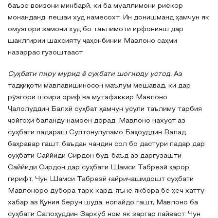
баъзе воизони минбарӣ, ки ба муаллимони риёкор
монанданд, пешаи худ намесохт. Ин донишманд ҳамчун як
омӯзгори замони худ бо таълимоти ирфонияш дар
шаклгирии шахсияту ҷаҳонбинии Мавлоно саҳми
назаррас гузоштааст.
Суҳбати пиру мурид ё суҳбати шогирду устод.
Аз
тадқиқоти мавлавишиносон маълум мешавад, ки дар
рӯзгори шоири ориф ва мутафаккир Мавлоно
Ҷалолуддин Балхӣ суҳбат ҳамчун усули таълиму тарбия
ҷойгоҳи баланду намоён дорад. Мавлоно нахуст аз
суҳбати падараш Султонулуламо Баҳоуддин Валад
баҳравар гашт, баъдан чандин сол бо дастури падар дар
суҳбати Саййиди Сирдон буд, баъд аз даргузашти
Саййиди Сирдон дар суҳбати Шамси Табрезӣ қарор
гирифт. Чун Шамси Табрезӣ ғайричашмдошт суҳбати
Мавлоноро дубора тарк кард, яъне якбора бе ҳеч хатту
хабар аз Қуния берун шуда, нопайдо гашт, Мавлоно ба
суҳбати Салоҳуддин Заркӯб ном як заргар пайваст. Чун