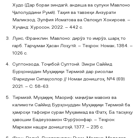
Худо (Дар бораи зиндагӣ, андеша ва сулуки Мавлоно
Ҷалолуддини Румӣ). Таҳия ва тавзеҳи Анзурати
Маликзод, Зулфия Исматова ва Овлоқул Хокироев. –
Хуҷанд: Хуросон, 2022. – 442 с.
Луис, Франклин. Мавлоно: дирӯз то имрӯз, шарқ то
ғарб. Тарҷумаи Ҳасан Лоҳутӣ. – Теҳрон: Номак, 1384. –
1026 с.
Султонзода, Тоҷибой Султонӣ. Зикри Саййид
Бурҳониддин Муҳаққиқи Тирмизӣ дар рисолаи
Фаридуни Сипаҳсолор // Номаи донишгоҳ, №4 (69)
2021. – С. 58-63.
Тирмизӣ, Муҳаққиқ. Маориф: маҷмӯаи мавоиз ва
калимоти Саййид Бурҳонуддин Муҳаққиқи Тирмизӣ ба
ҳамроҳи тафсири сураи Муҳаммад ва Фатҳ. Ба тасҳеҳу
ҳавошии Бадеуззамон Фурӯзонфар. – Теҳрон:
Маркази нашри донишгоҳӣ, 1377. – 235 с.