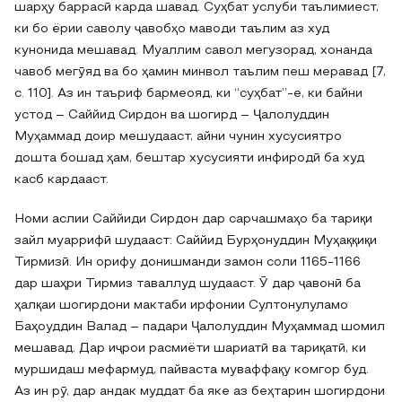
шарҳу баррасӣ карда шавад. Суҳбат услуби таълимиест,
ки бо ёрии саволу ҷавобҳо маводи таълим аз худ
кунонида мешавад. Муаллим савол мегузорад, хонанда
чавоб мегӯяд ва бо ҳамин минвол таълим пеш меравад [7,
c. 110]. Аз ин таъриф бармеояд, ки “суҳбат”‐е, ки байни
устод – Саййид Сирдон ва шогирд – Ҷалолуддин
Муҳаммад доир мешудааст, айни чунин хусусиятро
дошта бошад ҳам, бештар хусусияти инфиродӣ ба худ
касб кардааст.
Номи аслии Саййиди Сирдон дар сарчашмаҳо ба тариқи
зайл муаррифӣ шудааст: Саййид Бурҳонуддин Муҳаққиқи
Тирмизӣ. Ин орифу донишманди замон соли 1165‐1166
дар шаҳри Тирмиз таваллуд шудааст. Ӯ дар ҷавонӣ ба
ҳалқаи шогирдони мактаби ирфонии Султонулуламо
Баҳоуддин Валад – падари Ҷалолуддин Муҳаммад шомил
мешавад. Дар иҷрои расмиёти шариатӣ ва тариқатӣ, ки
муршидаш мефармуд, пайваста муваффақу комгор буд.
Аз ин рӯ, дар андак муддат ба яке аз беҳтарин шогирдони