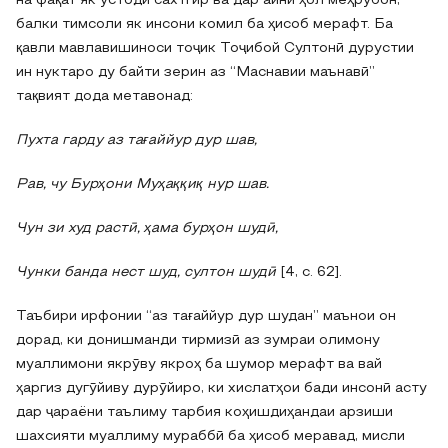
на фақат як устоди сахтгир ва дар айни ҳол меҳрубон,
балки тимсоли як инсони комил ба ҳисоб мерафт. Ба
қавли мавлавишиноси тоҷик Тоҷибой Султонӣ дурустии
ин нуктаро ду байти зерин аз “Маснавии маънавӣ”
тақвият дода метавонад:
Пухта гарду аз тағаййур дур шав,
Рав, чу Бурҳони Муҳаққиқ нур шав.
Чун зи худ растӣ, ҳама бурҳон шудӣ,
Чунки банда нест шуд, султон шудӣ
[4, с. 62].
Таъбири ирфонии “аз тағаййур дур шудан” маънои он
дорад, ки донишманди тирмизӣ аз зумраи олимону
муаллимони якрӯву якроҳ ба шумор мерафт ва вай
ҳаргиз дугӯйиву дурӯйиро, ки хислатҳои бади инсонӣ асту
дар ҷараёни таълиму тарбия коҳишдиҳандаи арзиши
шахсияти муаллиму мураббӣ ба ҳисоб меравад, мисли