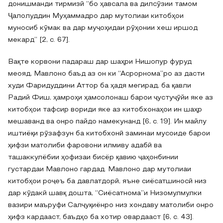
донишманди тирмизӣ “бо ҳавсала ва дилсӯзии тамом
Ҷалолуддин Муҳаммадро дар мутолиаи китобҳои
муносиб кӯмак ва дар муҷоҳидаи рӯҳонии хеш иршод
мекард” [2, c. 67].
Вақте корвони падараш дар шаҳри Нишопур фуруд
меояд, Мавлоно баъд аз он ки “Асрорнома”ро аз дасти
худи Фаридуддини Аттор ба ҳадя мегирад, ба қавли
Радий Фиш, ҳамроҳи ҳамсолонаш барои ҷустуҷӯйи яке аз
китобҳои тафсир вориди яке аз китобхонаҳои ин шаҳр
мешаванд ва онро пайдо намекунанд [6, c. 19]. Ин майлу
иштиёқи рӯзафзун ба китобхонӣ заминаи мусоиде барои
ҳифзи матолиби фаровони илмиву адабӣ ва
ташаккулёбии ҳофизаи бисёр қавию ҷаҳонбинии
густардаи Мавлоно гардад. Мавлоно дар мутолиаи
китобҳои роҷеъ ба давлатдорӣ, яъне сиёсатшиносӣ низ
дар кӯдакӣ шавқ дошта, “Сиёсатнома”и Низомулмулки
вазири маъруфи Салҷуқиёнро низ хондаву матолиби онро
ҳифз кардааст, баъдҳо ба хотир овардааст [6, c. 43].