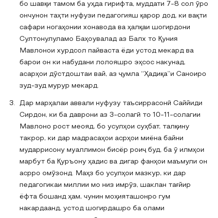
бо шавқи тамом ба уҳда гирифта, муддати 7-8 сол ӯро
ончунон таҳти нуфузи педагогияш қарор дод, ки вақти
сафари ногаҳонии хонавода ва ҳалқаи шогирдони
Султонулуламо Баҳоувалад аз Балх то Қуния
Мавлонои хурдсол пайваста ёди устод мекард ва
барои он ки набудани лолояшро эҳсос накунад,
асарҳои дӯстдоштаи вай, аз ҷумла “Ҳадиқа”и Саноиро
зуд-зуд мурур мекард.
Дар марҳалаи аввали нуфузу таъсиррасонӣ Саййиди
Сирдон, ки ба даврони аз 3-солагӣ то 10-11-солагии
Мавлоно рост меояд, бо усулҳои суҳбат, талқину
такрор, ки дар мадрасаҳои асрҳои миёна байни
мударрисону муаллимон бисёр роиҷ буд, ба ӯ илмҳои
марбут ба Қуръону ҳадис ва дигар фанҳои маъмули он
асрро омӯзонд. Маҳз бо усулҳои мазкур, ки дар
педагогикаи миллии мо низ имрӯз, шаклан тағйир
ёфта бошанд ҳам, чунин моҳияташонро гум
накардаанд, устод шогирдашро ба олами