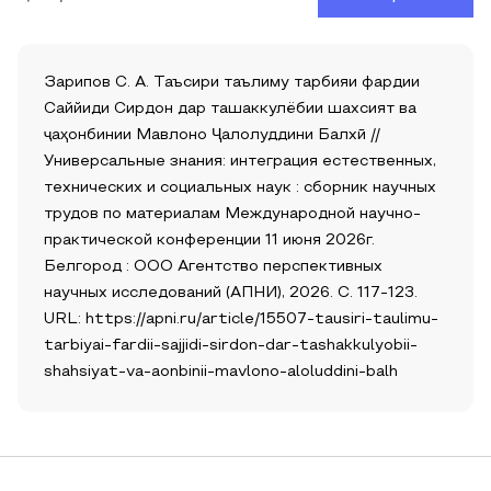
Зарипов С. А. Таъсири таълиму тарбияи фардии
Саййиди Сирдон дар ташаккулёбии шахсият ва
ҷаҳонбинии Мавлоно Ҷалолуддини Балхӣ //
Универсальные знания: интеграция естественных,
технических и социальных наук : сборник научных
трудов по материалам Международной научно-
практической конференции 11 июня 2026г.
Белгород : ООО Агентство перспективных
научных исследований (АПНИ), 2026. С. 117-123.
URL: https://apni.ru/article/15507-tausiri-taulimu-
tarbiyai-fardii-sajjidi-sirdon-dar-tashakkulyobii-
shahsiyat-va-aonbinii-mavlono-aloluddini-balh