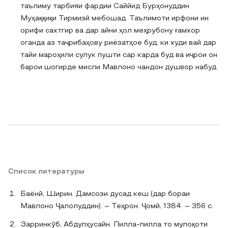
таълиму тарбияи фардии Саййид Бурҳонуддин
Муҳаққиқи Тирмизӣ мебошад. Таълимоти ирфони ин
орифи сахтгир ва дар айни ҳол меҳрубону ғамхор
оганда аз таҷрибаҳову риёзатҳое буд, ки худи вай дар
тайи мароҳили сулук пушти сар карда буд ва иҷрои он
барои шогирде мисли Мавлоно чандон душвор набуд.
Список литературы
Баёнӣ, Ширин. Дамсози дусад кеш (дар бораи
Мавлоно Ҷалолуддин). – Теҳрон: Ҷомӣ, 1384. – 356 с.
Зарринкӯб, Абдулҳусайн. Пилла-пилла то мулоқоти