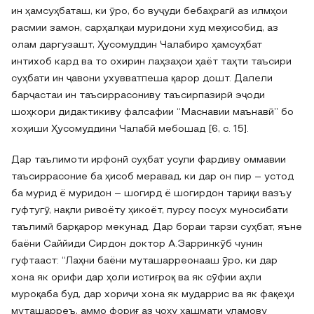
ин ҳамсуҳбаташ, ки ӯро, бо вуҷуди бебаҳрагӣ аз илмҳои
расмии замон, сарҳалқаи муридони худ меҳисобид, аз
олам даргузашт, Ҳусомуддин Чалабиро ҳамсуҳбат
интихоб кард ва то охирин лаҳзаҳои ҳаёт таҳти таъсири
суҳбати ин ҷавони ухувватпеша қарор дошт. Далели
барҷастаи ин таъсиррасониву таъсирпазирӣ эҷоди
шоҳкори дидактикиву фалсафии “Маснавии маънавӣ” бо
хоҳиши Ҳусомуддини Чалабӣ мебошад [6, c. 15].
Дар таълимоти ирфонӣ суҳбат усули фардиву оммавии
таъсиррасоние ба ҳисоб меравад, ки дар он пир – устод
ба мурид ё муридон – шогирд ё шогирдон тариқи вазъу
гуфтугӯ, нақли ривоёту ҳикоёт, пурсу посух муносибати
таълимӣ барқарор мекунад. Дар бораи тарзи суҳбат, яъне
баёни Саййиди Сирдон доктор А.Зарринкӯб чунин
гуфтааст: “Лаҳни баёни муташарреонааш ӯро, ки дар
хона як орифи дар ҳоли истиғроқ ва як сӯфии аҳли
муроқаба буд, дар хориҷи хона як мударрис ва як фақеҳи
муташарреъ, аммо фориғ аз ҷоҳу ҳашмати уламову