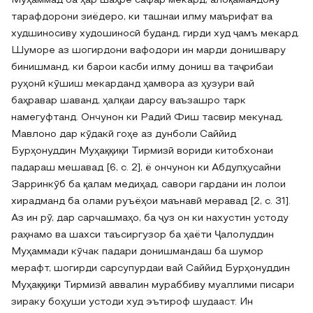
Муҳаммад ба ҳар шаҳре сафар мекард, алоқамандону
тарафдорони зиёдеро, ки ташнаи илму маърифат ва
худшиносиву худошиносӣ буданд, гирди худ ҷамъ мекард.
Шуморе аз шогирдони вафодори ин марди донишвару
бинишманд, ки барои касби илму дониш ва таҷрибаи
руҳонӣ кӯшиш мекарданд ҳамвора аз ҳузури вай
баҳравар шаванд, ҳалқаи дарсу ваъзашро тарк
намегуфтанд. Ончунон ки Радий Фиш тасвир мекунад,
Мавлоно дар кӯдакӣ гоҳе аз дунболи Саййид
Бурҳонуддин Муҳаққиқи Тирмизӣ вориди китобхонаи
падараш мешавад [6, c. 2], ё ончунон ки Абдулҳусайни
Зарринкӯб ба қалам медиҳад, савори гардани ин лолои
хирадманд ба олами руъёҳои маънавӣ меравад [2, c. 31].
Аз ин рӯ, дар сарчашмаҳо, ба ҷуз он ки нахустин устоду
раҳнамо ва шахси таъсиргузор ба ҳаёти Ҷалолуддин
Муҳаммади кӯчак падари донишмандаш ба шумор
мерафт, шогирди сарсупурдаи вай Саййид Бурҳонуддин
Муҳаққиқи Тирмизӣ аввалин мураббиву муаллими писари
зираку боҳуши устоди худ эътироф шудааст. Ин