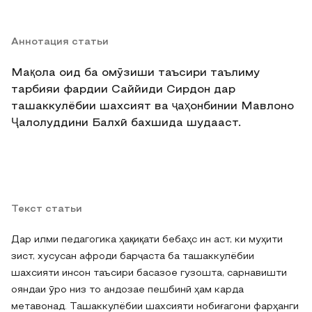
Аннотация статьи
Мақола оид ба омӯзиши таъсири таълиму
тарбияи фардии Саййиди Сирдон дар
ташаккулёбии шахсият ва ҷаҳонбинии Мавлоно
Ҷалолуддини Балхӣ бахшида шудааст.
Текст статьи
Дар илми педагогика ҳақиқати бебаҳс ин аст, ки муҳити
зист, хусусан афроди барҷаста ба ташаккулёбии
шахсияти инсон таъсири басазое гузошта, сарнавишти
ояндаи ӯро низ то андозае пешбинӣ ҳам карда
метавонад. Ташаккулёбии шахсияти нобиғагони фарҳанги