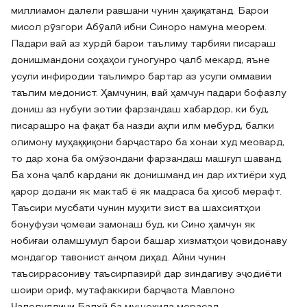
миллиамон далели равшани чунин ҳақиқатанд. Барои
мисол рӯзгори Абӯалӣ ибни Синоро намуна меорем.
Падари вай аз хурдӣ барои таълиму тарбияи писараш
донишмандони соҳаҳои гуногунро ҷалб мекард, яъне
усули инфиродии таълимро бартар аз усули оммавии
таълим медонист. Ҳамчунин, вай ҳамчун падари бофазлу
дониш аз нубуғи зотии фарзандаш хабардор, ки буд,
писарашро на фақат ба назди аҳли илм мебурд, балки
олимону муҳаққиқони барҷастаро ба хонаи худ меовард,
то дар хона ба омӯзондани фарзандаш машғул шаванд.
Ба хона ҷалб кардани як донишманд ин дар ихтиёри худ
қарор додани як мактаб ё як мадраса ба ҳисоб мерафт.
Таъсири мусбати чунин муҳити зист ва шахсиятҳои
бонуфузи ҷомеаи замонаш буд, ки Сино ҳамчун як
нобиғаи оламшумул барои башар хизматҳои ҷовидонаву
мондагор тавонист анҷом диҳад. Айни чунин
таъсиррасониву таъсирпазирӣ дар зиндагиву эҷодиёти
шоири ориф, мутафаккири барҷаста Мавлоно