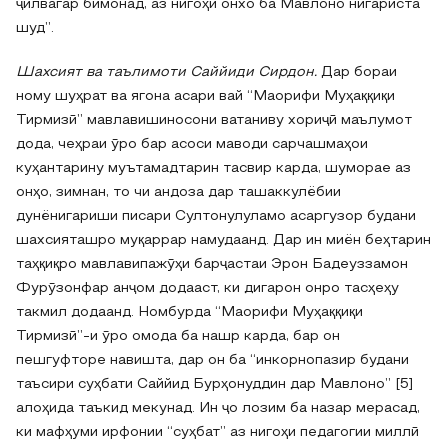
ҷилвагар бимонад, аз нигоҳи онхо ба Мавлоно нигариста
шуд”.
Шахсият ва таълимоти Саййиди Сирдон.
Дар бораи
ному шуҳрат ва ягона асари вай “Маорифи Муҳаққиқи
Тирмизӣ” мавлавишиносони ватаниву хориҷӣ маълумот
дода, чеҳраи ӯро бар асоси маводи сарчашмаҳои
куҳантарину муътамадтарин тасвир карда, шуморае аз
онҳо, зимнан, то чи андоза дар ташаккулёбии
дунёнигариши писари Султонулуламо асаргузор будани
шахсияташро муқаррар намудаанд. Дар ин миён беҳтарин
таҳқиқро мавлавипажӯҳи барҷастаи Эрон Бадеуззамон
Фурӯзонфар анҷом додааст, ки дигарон онро тасҳеҳу
такмил додаанд. Номбурда “Маорифи Муҳаққиқи
Тирмизӣ”-и ӯро омода ба нашр карда, бар он
пешгуфторе навишта, дар он ба “инкорнопазир будани
таъсири суҳбати Саййид Бурҳонуддин дар Мавлоно” [5]
алоҳида таъкид мекунад. Ин ҷо лозим ба назар мерасад,
ки мафҳуми ирфонии “суҳбат” аз нигоҳи педагогии миллӣ