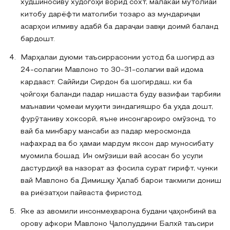
худшиносиву худогоҳӣ ворид сохт, малакаи мутолиаи
китобу дарёфти матолиби тозаро аз мундариҷаи
асарҳои илмиву адабӣ ба дараҷаи завқи доимӣ баланд
бардошт.
Марҳалаи дуюми таъсиррасонии устод ба шогирд аз
24-солагии Мавлоно то 30-31-солагии вай идома
кардааст. Саййиди Сирдон ба шогирдаш, ки ба
ҷойгоҳи баланди падар нишаста буду вазифаи тарбияи
маънавии ҷомеаи муҳити зиндагияшро ба уҳда дошт,
фурӯтаниву хоксорӣ, яъне инсонгароиро омӯзонд, то
вай ба минбару мансаби аз падар меросмонда
нафахрад ва бо ҳамаи мардум яксон дар муносибату
муомила бошад. Ин омӯзиши вай асосан бо усули
дастурдиҳӣ ва назорат аз фосила сурат гирифт, чунки
вай Мавлоно ба Димишқу Ҳалаб барои такмили дониш
ва риёзатҳои пайваста фиристод.
Яке аз авомили инсонмеҳварона будани ҷаҳонбинӣ ва
орову афкори Мавлоно Ҷалолуддини Балхӣ таъсири