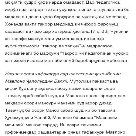
моҳияти худро ҳифз карда омадааст. Дар педагогика
имрӯз низ такрор яке аз усулҳое шинохта шудааст, ки бо
мадади он донишҳоро барқарор ва мустаҳкам месозанд.
Хонанда вақти такрор медонад, ки чиҳоро фаромӯш
кардааст ва чиҳо дар хотираш ҳастанд [7, c. 83]. Чунончи
аз тарафи мазкур маълум мешавад, истилоҳи
ҷуфтистеъмоли “такрор ва талқин”-и мадрасаҳои
асримиёнагӣ бо мафҳуми “такрор”-и педагогикаи муосир
аз лиҳози ифодаи матлаби илмӣ баробарқувва мебошад.
Нақши осори ҳифзкарда дар шаклгирии ҷаҳонбинии
Мавлоно Ҷалолуддин Балхӣ.
Мутолиаи пайваста ва
ҳифзи Қуръону аҳодис, насру назми шоирони форс
-тоҷику араб сабаб шуд, ки Мавлоно инсонгароиро дар
меҳвари осори мансуру манзуми худ қарор диҳад.
Таваҷҷуҳ ба осори Саноӣ сабаб шуд, ки бо тавсияи
Ҳусомуддини Чалабӣ, Мавлоно ба имлои “Маснавии
маънавӣ” машғул гардад. Ин асари таълимии
ирфонимеҳвар рашвантарин оинаи тафаккури Мавлоно