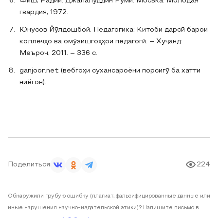
Фиш, Радий. Джалалуддин Руми. Мосвка: Молодая
гвардия, 1972.
Юнусов Йӯлдошбой. Педагогика: Китоби дарсӣ барои
коллеҷҳо ва омӯзишгоҳҳои педагогӣ. – Хуҷанд:
Меъроч, 2011. – 336 с.
ganjoor.net (вебгоҳи сухансароёни порсигӯ ба хатти
ниёгон).
Поделиться
224
Обнаружили грубую ошибку (плагиат, фальсифицированные данные или
иные нарушения научно-издательской этики)? Напишите письмо в