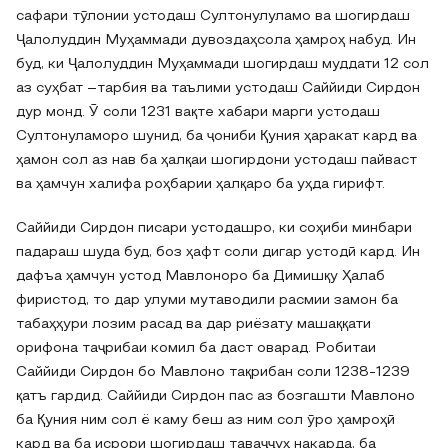
сафари тӯлонии устодаш Султонулуламо ва шогирдаш
Ҷалолуддин Муҳаммади дувоздаҳсола ҳамроҳ набуд. Ин
буд, ки Ҷалолуддин Муҳаммади шогирдаш муддати 12 сол
аз суҳбат –тарбия ва таълими устодаш Саййиди Сирдон
дур монд. Ӯ соли 1231 вақте хабари марги устодаш
Султонуламоро шунид, ба ҷониби Қуния ҳаракат кард ва
ҳамон сол аз нав ба ҳалқаи шогирдони устодаш пайваст
ва ҳамчун халифа роҳбарии ҳалқаро ба уҳда гирифт.
Саййиди Сирдон писари устодашро, ки соҳиби минбари
падараш шуда буд, боз ҳафт соли дигар устодӣ кард. Ин
дафъа ҳамчун устод Мавлоноро ба Димишқу Ҳалаб
фиристод, то дар улуми мутаводили расмии замон ба
табаҳҳури лозим расад ва дар риёзату машаққати
орифона таҷрибаи комил ба даст оварад. Робитаи
Саййиди Сирдон бо Мавлоно тақрибан соли 1238‐1239
қатъ гардид. Саййиди Сирдон пас аз бозгашти Мавлоно
ба Қуния ним сол ё каму беш аз ним сол ӯро ҳамроҳӣ
кард ва ба исрори шогирдаш таваҷҷуҳ накарда, ба