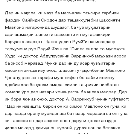
Ҷалолуддини Балхӣ ба мушоҳида мерасад.
Дар ин мақола, ки маҳз ба масъалаи таъсири тарбияи
фардии Саййиди Сирдон дар ташаккулёбии шахсияти
Мавлоно нигаронида шудааст, ба ҷуз муҳимтарин
сарчашмаҳои шинохти шахсияти ин мутафаккири
барҷаста асарҳот “Ҷалолуддин Румӣ”и нависандаву
тарҷумони рус Радий Фиш ва “Пилла пилла то мулоқоти
Худо”-и доктор Абдулҳусайни Зарринкӯб маъхази асосӣ
ба ҳисоб меравад. Чунки дар ин ду асар ҷузъитарин
масоили зиндагиву эҷод, шахсияту ҷаҳонбинии Мавлоно
Ҷалолуддин аз тарафи муаллифон бо сабки илмиву
адабии хос ба қалам омада, симои таърихии нисбатан
комили ӯро дар назари хонандагон ба ҷилва меорад. Дар
ин бора яке аз онҳо, доктор А. Зарринкӯб чунин гуфтааст:
“Дар ин навишта барои он ки симои Мавлоно он гуна, ки
дар назди ёрону муридонаш ба назар мерасид ва он гуна,
ки тасвири он дар азҳони онон даруни ҳолае аз қудс
ҷилва мекард, ҳамчунон нуронӣ, дурахшон ва белакка