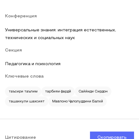
Конференция
Универсальные знания: интеграция естественных,
технических и социальных наук
Секция
Педагогика и психология
Ключевые слова
таъсири таълим
тарбияи фардӣ
Саййиди Сирдон
ташаккули шахсият
Мавлоно Ҷалолуддини Балхӣ
Цитирование
Скопировать