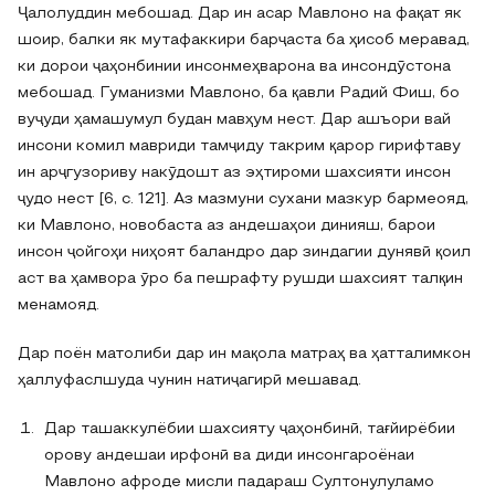
Ҷалолуддин мебошад. Дар ин асар Мавлоно на фақат як
шоир, балки як мутафаккири барҷаста ба ҳисоб меравад,
ки дорои ҷаҳонбинии инсонмеҳварона ва инсондӯстона
мебошад. Гуманизми Мавлоно, ба қавли Радий Фиш, бо
вуҷуди ҳамашумул будан мавҳум нест. Дар ашъори вай
инсони комил мавриди тамҷиду такрим қарор гирифтаву
ин арҷгузориву накӯдошт аз эҳтироми шахсияти инсон
ҷудо нест [6, c. 121]. Аз мазмуни сухани мазкур бармеояд,
ки Мавлоно, новобаста аз андешаҳои динияш, барои
инсон ҷойгоҳи ниҳоят баландро дар зиндагии дунявӣ қоил
аст ва ҳамвора ӯро ба пешрафту рушди шахсият талқин
менамояд.
Дар поён матолиби дар ин мақола матраҳ ва ҳатталимкон
ҳаллуфаслшуда чунин натиҷагирӣ мешавад.
Дар ташаккулёбии шахсияту ҷаҳонбинӣ, тағйирёбии
орову андешаи ирфонӣ ва диди инсонгароёнаи
Мавлоно афроде мисли падараш Султонулуламо