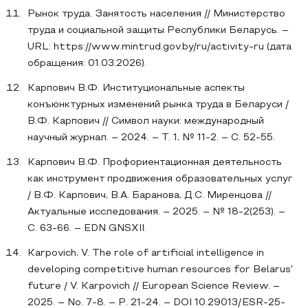
Рынок труда. Занятость населения // Министерство
труда и социальной защиты Республики Беларусь. –
URL: https://www.mintrud.gov.by/ru/activity-ru (дата
обращения: 01.03.2026).
Карпович В.Ф. Институциональные аспекты
конъюнктурных изменений рынка труда в Беларуси /
В.Ф. Карпович // Символ науки: международный
научный журнал. – 2024. – Т. 1, № 11-2. – С. 52-55.
Карпович В.Ф. Профориентационная деятельность
как инструмент продвижения образовательных услуг
/ В.Ф. Карпович, В.А. Баранова, Д.С. Миренцова //
Актуальные исследования. – 2025. – № 18-2(253). –
С. 63-66. – EDN GNSXII.
Karpovich, V. The role of artificial intelligence in
developing competitive human resources for Belarus'
future / V. Karpovich // European Science Review. –
2025. – No. 7-8. – P. 21-24. – DOI 10.29013/ESR-25-