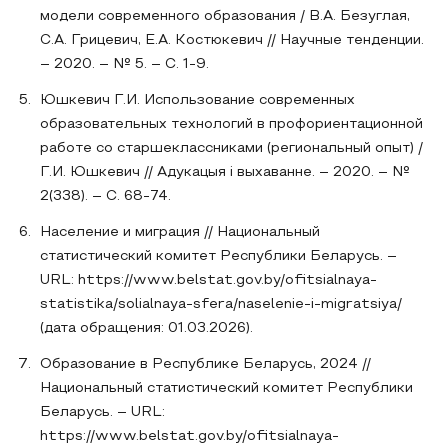
модели современного образования / В.А. Безуглая,
С.А. Грицевич, Е.А. Костюкевич // Научные тенденции.
– 2020. – № 5. – С. 1-9.
Юшкевич Г.И. Использование современных
образовательных технологий в профориентационной
работе со старшеклассниками (региональный опыт) /
Г.И. Юшкевич // Адукацыя і выхаванне. – 2020. – №
2(338). – С. 68-74.
Население и миграция // Национальный
статистический комитет Республики Беларусь. –
URL: https://www.belstat.gov.by/ofitsialnaya-
statistika/solialnaya-sfera/naselenie-i-migratsiya/
(дата обращения: 01.03.2026).
Образование в Республике Беларусь, 2024 //
Национальный статистический комитет Республики
Беларусь. – URL:
https://www.belstat.gov.by/ofitsialnaya-