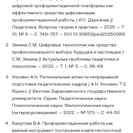
цифровой профориентационной платформы как
эффективного средства цифровизации
профориентационной работы / И.С. Деркачев //
Педагогика. Вопросы теории и практики. – 2025. – Т.
10, № 6. – С. 749-757. – DOI 10.30853/ped20250089.
Зинина С.М. Цифровые технологии как средство
профессионального выбора: будущее и настоящее /
С.М. Зинина // Актуальные проблемы педагогики и
психологии. – 2020. – Т. 1, № 3. – С. 38-49.
Унсович А.Н. Региональные аспекты непрерывной
подготовки педагогических кадров / А.Н. Унсович, Т.Е.
Яценко // Вестник Барановичского государственного
университета. Серия: Педагогические науки,
Психологические науки, Филологические науки
(литературоведение). – 2022. – № 1(11). – С. 44-50.
Безуглая В.А. Профориентационная работа как
важный инструмент построения компетентностной