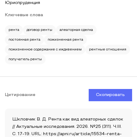
Юриспруденция
Ключевые слова
рента
договор ренты
алеаторная сделка
постоянная рента
пожизненная рента
пожизненное содержание с иждивением
рентные отношения
получатель ренты
Цитирование
Скопировать
Шкловчик В. Д. Рента как вид алеаторных сделок
// Актуальные исследования. 2026. №25 (311). Ч.III.
С. 17-19. URL: https://apni.ru/article/15534-renta-