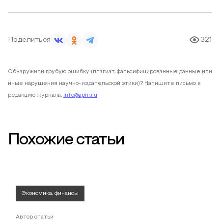
Поделиться
321
Обнаружили грубую ошибку (плагиат, фальсифицированные данные или
иные нарушения научно-издательской этики)? Напишите письмо в
редакцию журнала:
info@apni.ru
Похожие статьи
Экономика, финансы
Автор статьи