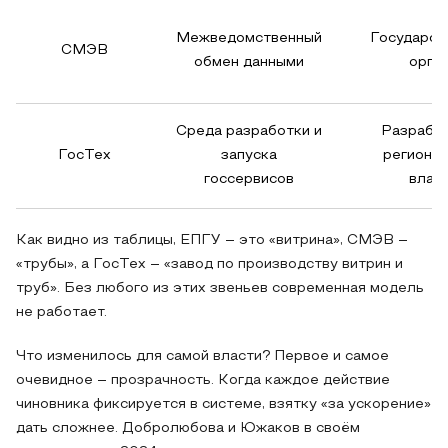
Межведомственный
Государст
СМЭВ
обмен данными
орга
Среда разработки и
Разработ
ГосТех
запуска
региона
госсервисов
влас
Как видно из таблицы, ЕПГУ – это «витрина», СМЭВ –
«трубы», а ГосТех – «завод по производству витрин и
труб». Без любого из этих звеньев современная модель
не работает.
Что изменилось для самой власти? Первое и самое
очевидное – прозрачность. Когда каждое действие
чиновника фиксируется в системе, взятку «за ускорение»
дать сложнее. Добролюбова и Южаков в своём