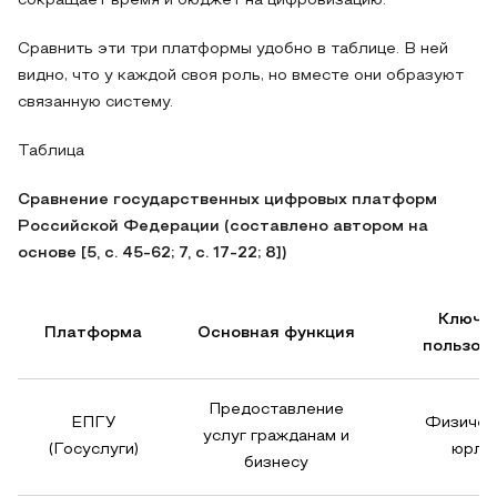
сокращает время и бюджет на цифровизацию.
Сравнить эти три платформы удобно в таблице. В ней
видно, что у каждой своя роль, но вместе они образуют
связанную систему.
Таблица
Сравнение государственных цифровых платформ
Российской Федерации (составлено автором на
основе [5, с. 45-62; 7, с. 17-22; 8])
Ключе
Платформа
Основная функция
пользов
Предоставление
ЕПГУ
Физичес
услуг гражданам и
(Госуслуги)
юрли
бизнесу