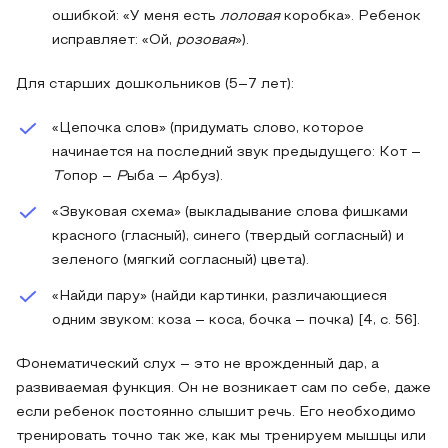
ошибкой: «У меня есть
лоловая
коробка». Ребенок
исправляет: «Ой,
розовая
»).
Для старших дошкольников (5–7 лет):
«Цепочка слов» (придумать слово, которое
начинается на последний звук предыдущего: Кот –
Т
опор –
Р
ыба –
А
рбуз).
«Звуковая схема» (выкладывание слова фишками
красного (гласный), синего (твердый согласный) и
зеленого (мягкий согласный) цвета).
«Найди пару» (найди картинки, различающиеся
одним звуком: коза – коса, бочка – почка) [4, с. 56].
Фонематический слух – это не врожденный дар, а
развиваемая функция. Он не возникает сам по себе, даже
если ребенок постоянно слышит речь. Его необходимо
тренировать точно так же, как мы тренируем мышцы или