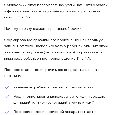
Физический слух позволяет нам услышать,
что
сказали,
а фонематический –
что именно
сказали, распознав
смысл [3, с. 57].
Почему это фундамент правильной речи?
Формирование правильного произношения напрямую
зависит от того, насколько четко ребенок слышит звуки
эталонного звучания (речи взрослого) и сравнивает с
ними свое собственное произношение [1, с. 17].
Процесс становления речи можно представить как
лестницу:
Узнавание: ребенок слышит слово «шапка».
Различение: мозг анализирует: это «ш» (твердый,
шипящий) или «с» (свистящий)? «а» или «ы»?
Воспроизведение: речевой аппарат пытается