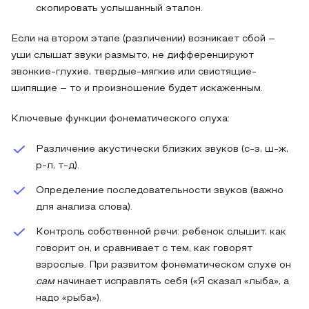
скопировать услышанный эталон.
Если на втором этапе (различении) возникает сбой –
уши слышат звуки размыто, не дифференцируют
звонкие-глухие, твердые-мягкие или свистящие-
шипящие – то и произношение будет искаженным.
Ключевые функции фонематического слуха:
Различение акустически близких звуков (с-з, ш-ж,
р-л, т-д).
Определение последовательности звуков (важно
для анализа слова).
Контроль собственной речи: ребенок слышит, как
говорит он, и сравнивает с тем, как говорят
взрослые. При развитом фонематическом слухе он
сам
начинает исправлять себя («Я сказал «лыба», а
надо «рыба»).