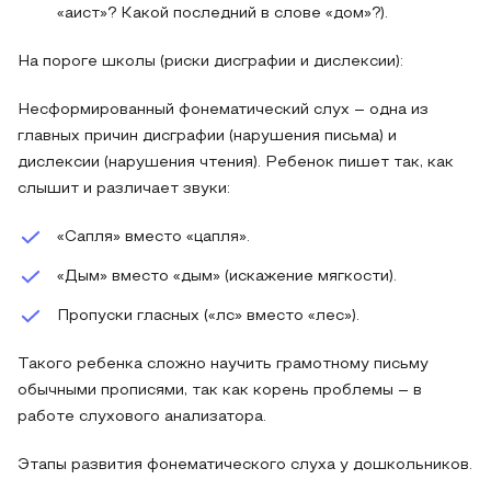
«аист»? Какой последний в слове «дом»?).
На пороге школы (риски дисграфии и дислексии):
Несформированный фонематический слух – одна из
главных причин дисграфии (нарушения письма) и
дислексии (нарушения чтения). Ребенок пишет так, как
слышит и различает звуки:
«Сапля» вместо «цапля».
«Дым» вместо «дым» (искажение мягкости).
Пропуски гласных («лс» вместо «лес»).
Такого ребенка сложно научить грамотному письму
обычными прописями, так как корень проблемы – в
работе слухового анализатора.
Этапы развития фонематического слуха у дошкольников.