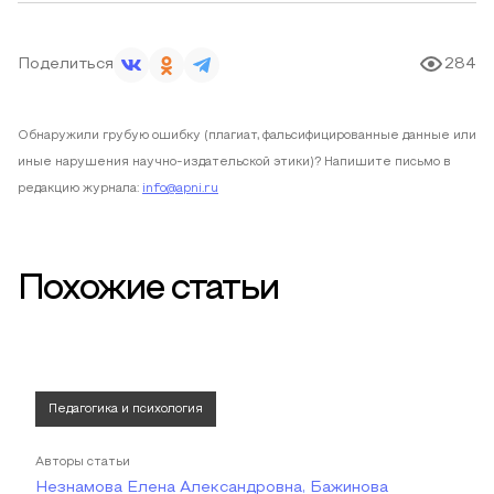
Поделиться
284
Обнаружили грубую ошибку (плагиат, фальсифицированные данные или
иные нарушения научно-издательской этики)? Напишите письмо в
редакцию журнала:
info@apni.ru
Похожие статьи
Педагогика и психология
Авторы статьи
Незнамова Елена Александровна, Бажинова