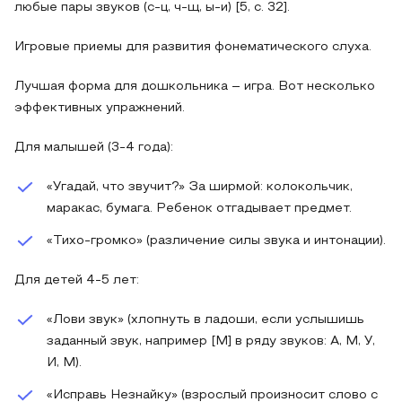
любые пары звуков (с-ц, ч-щ, ы-и) [5, с. 32].
Игровые приемы для развития фонематического слуха.
Лучшая форма для дошкольника – игра. Вот несколько
эффективных упражнений.
Для малышей (3-4 года):
«Угадай, что звучит?» За ширмой: колокольчик,
маракас, бумага. Ребенок отгадывает предмет.
«Тихо-громко» (различение силы звука и интонации).
Для детей 4-5 лет:
«Лови звук» (хлопнуть в ладоши, если услышишь
заданный звук, например [М] в ряду звуков: А, М, У,
И, М).
«Исправь Незнайку» (взрослый произносит слово с